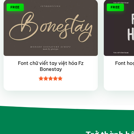
FREE
FREE
Font chữ viết tay việt hóa Fz
Font ho
Bonestay
Được xếp
hạng
4.9
5
sao