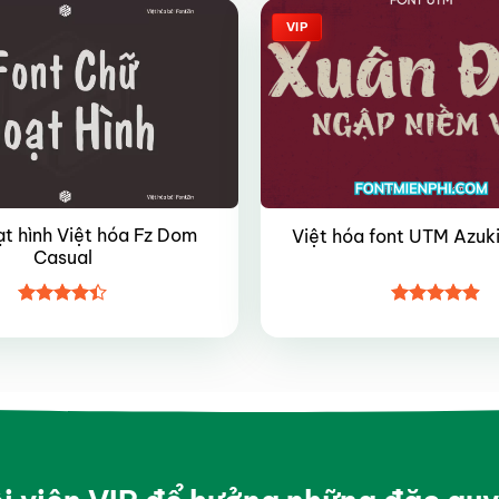
VIP
ạt hình Việt hóa Fz Dom
Việt hóa font UTM Azuki
Casual
Được xếp
Được xếp
hạng
4.4
hạng
4.9
5
5 sao
sao