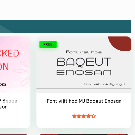
FREE
IP Space
Font việt hoá MJ Baqeut Enosan
eon
Được xếp
hạng
4.35
5 sao