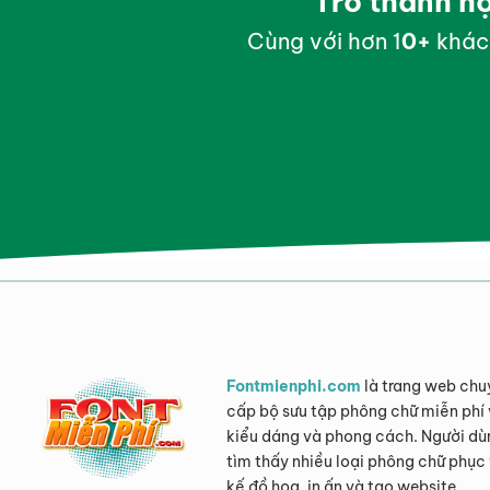
Trở thành h
Cùng với hơn 1
0
+
khác
Fontmienphi.com
là trang web chu
cấp bộ sưu tập phông chữ miễn phí 
kiểu dáng và phong cách. Người dù
tìm thấy nhiều loại phông chữ phục 
kế đồ họa, in ấn và tạo website.