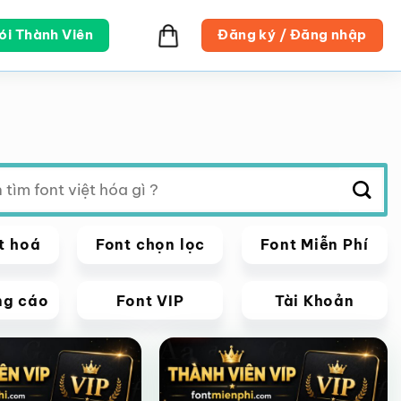
ói Thành Viên
Đăng ký / Đăng nhập
t hoá
Font chọn lọc
Font Miễn Phí
ng cáo
Font VIP
Tài Khoản
VIP
Giảm giá!