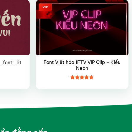
VIP
Font Việt hóa 1FTV VIP Clip – Kiểu
 ,font Tết
Neon
Được xếp
hạng
4.7
5
sao