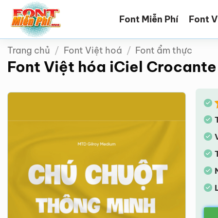
Bỏ
Font Miễn Phí
Font V
qua
nội
dung
Trang chủ
/
Font Việt hoá
/
Font ẩm thực
Font Việt hóa iCiel Crocante