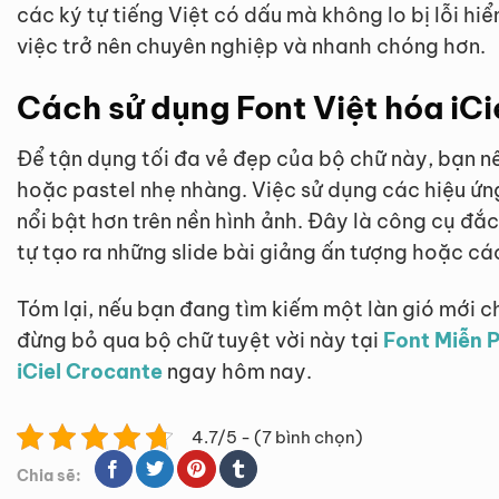
các ký tự tiếng Việt có dấu mà không lo bị lỗi hiể
việc trở nên chuyên nghiệp và nhanh chóng hơn.
Cách sử dụng Font Việt hóa iCi
Để tận dụng tối đa vẻ đẹp của bộ chữ này, bạn n
hoặc pastel nhẹ nhàng. Việc sử dụng các hiệu ứn
nổi bật hơn trên nền hình ảnh. Đây là công cụ đắ
tự tạo ra những slide bài giảng ấn tượng hoặc c
Tóm lại, nếu bạn đang tìm kiếm một làn gió mới ch
đừng bỏ qua bộ chữ tuyệt vời này tại
Font Miễn P
iCiel Crocante
ngay hôm nay.
4.7/5 - (7 bình chọn)
Chia sẽ: