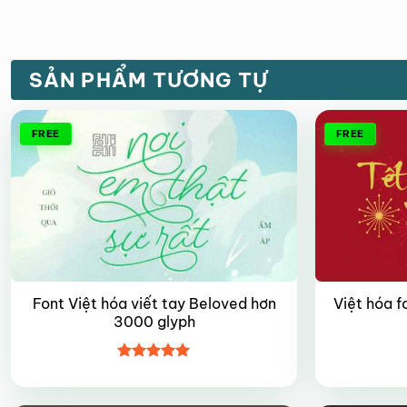
SẢN PHẨM TƯƠNG TỰ
FREE
FREE
Font Việt hóa viết tay Beloved hơn
Việt hóa f
3000 glyph
Được xếp
hạng
5
5
sao