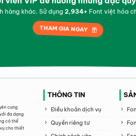
ội viên VIP để hưởng những đặc qu
h hàng khác. Sử dụng
2,998
+
Font việt hóa ch
THAM GIA NGAY
THÔNG TIN
SẢ
yên cung
Điều khoản dịch vụ
Fon
với đa dạng
ng có thể
Quyền riêng tư
Fon
vụ cho thiết