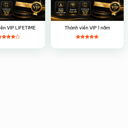
iên VIP LIFETIME
Thành viên VIP 1 năm
ược
Được xếp
ếp hạng
hạng
5
5
5 sao
sao