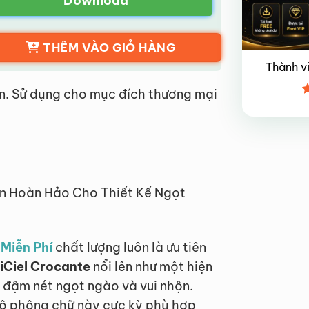
Download
THÊM VÀO GIỎ HÀNG
Thành v
n. Sử dụng cho mục đích thương mại
Đ
x
4
ọn Hoàn Hảo Cho Thiết Kế Ngọt
 Miễn Phí
chất lượng luôn là ưu tiên
 iCiel Crocante
nổi lên như một hiện
 đậm nét ngọt ngào và vui nhộn.
 bộ phông chữ này cực kỳ phù hợp