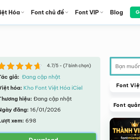
iệt Hóa
Font chủ đề
Font VIP
Blog
G
Tìm
4.7/5 - (7 bình chọn)
kiếm:
Tác giả:
Đang cập nhật
Font Việ
Việt hóa:
Kho Font Việt Hóa iCiel
Thương hiệu:
Đang cập nhật
Font quả
Ngày đăng:
16/01/2026
VIP
Lượt xem:
698
Giảm giá!