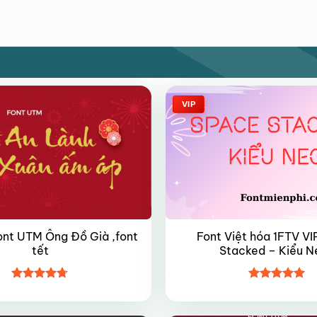
VIP
ont UTM Ông Đồ Già ,font
Font Việt hóa 1FTV V
tết
Stacked – Kiểu N
Được xếp
Được xếp
hạng
4.7
5
hạng
5
5
sao
sao