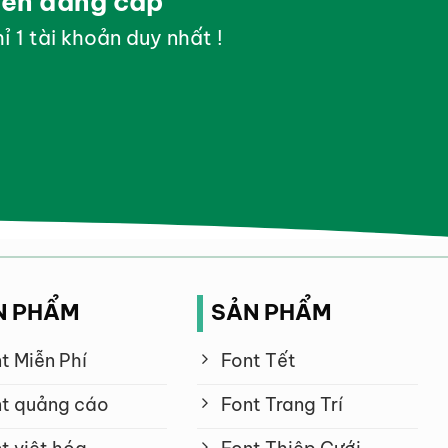
yền đẳng cấp
ỉ 1 tài khoản duy nhất !
N PHẨM
SẢN PHẨM
t Miễn Phí
Font Tết
t quảng cáo
Font Trang Trí