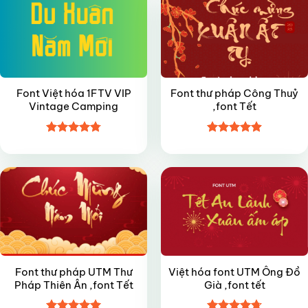
Font Việt hóa 1FTV VIP
Font thư pháp Công Thuỷ
Vintage Camping
,font Tết
Được xếp
Được xếp
FREE
FREE
hạng
4.8
5
hạng
4.9
5
sao
sao
Font thư pháp UTM Thư
Việt hóa font UTM Ông Đồ
Pháp Thiên Ân ,font Tết
Già ,font tết