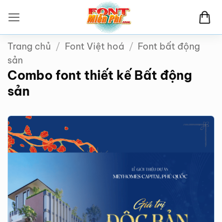
Bỏ
qua
nội
Trang chủ
/
Font Việt hoá
/
Font bất động
dung
sản
Combo font thiết kế Bất động
sản