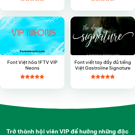
Được xếp
Được xếp
VIP
FREE
hạng
5
5
hạng
4.7
5
sao
sao
Font Việt hóa 1FTV VIP
Font viết tay đầy đủ tiếng
Neons
Việt Gastroline Signature
Được xếp
Được xếp
hạng
4.8
5
hạng
5
5
sao
sao
Trở thành hội viên VIP để hưởng những đặc