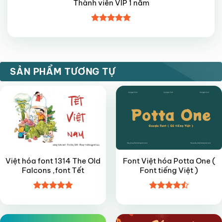
Thành viên VIP 1 năm
Được xếp
hạng
5
5
sao
VIP
FREE
SẢN PHẨM TƯƠNG TỰ
Việt hóa font 1314 The Old
Font Việt hóa Potta One (
Falcons ,font Tết
Font tiếng Việt )
Được xếp
Được xếp
FREE
FREE
hạng
4.9
5
hạng
4.5
sao
5 sao