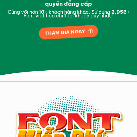
quyền đẳng cấp
Cùng với hơn 1
0
+
khách hàng khác. Sử dụng
2,997
+
Font việt hóa chỉ 1 tài khoản duy nhất !
THAM GIA NGAY