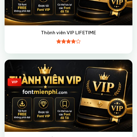
Thành viên VIP LIFETIME
Được
xếp hạng
4
5 sao
Giảm giá!
VIP