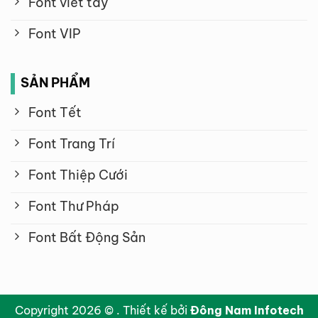
Font viết tay
Font VIP
SẢN PHẨM
Font Tết
Font Trang Trí
Font Thiệp Cưới
Font Thư Pháp
Font Bất Động Sản
Copyright 2026 © . Thiết kế bởi
Đông Nam Infotech