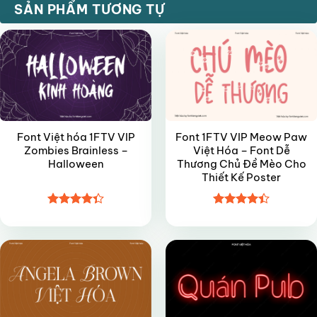
VIP
VIP
SẢN PHẨM TƯƠNG TỰ
Font Việt hóa 1FTV VIP
Font 1FTV VIP Meow Paw
Zombies Brainless –
Việt Hóa – Font Dễ
Halloween
Thương Chủ Đề Mèo Cho
Thiết Kế Poster
Được xếp
Được xếp
VIP
VIP
hạng
4.35
hạng
4.4
5 sao
5 sao