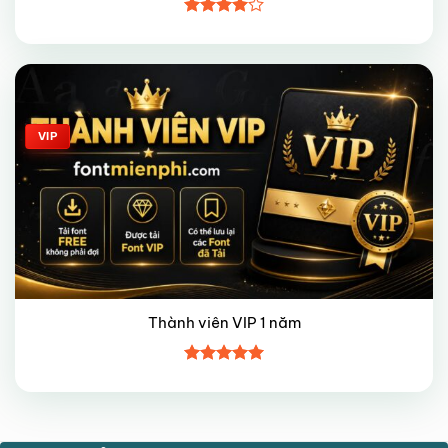
Được
xếp hạng
4
5 sao
Giảm giá!
VIP
Thành viên VIP 1 năm
Được xếp
hạng
5
5
sao