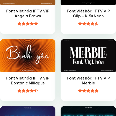
Font Việt hóa 1FTV VIP
Font Việt hóa 1FTV VIP
Angela Brown
Clip – Kiểu Neon
Được xếp
Được xếp
VIP
VIP
hạng
4.9
5
hạng
4.5
sao
5 sao
Font Việt hóa 1FTV VIP
Font Việt hóa 1FTV VIP
Bostanic Millague
Merbie
Được xếp
Được xếp
VIP
VIP
hạng
4.5
hạng
4.85
5 sao
5 sao