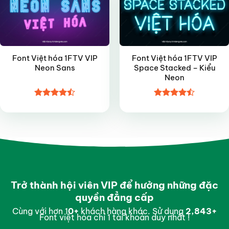
Font Việt hóa 1FTV VIP
Font Việt hóa 1FTV VIP
Neon Sans
Space Stacked – Kiểu
Neon
Được xếp
Được xếp
hạng
4.5
hạng
4.45
5 sao
5 sao
Trở thành hội viên VIP để hưởng những đặc
quyền đẳng cấp
Cùng với hơn 1
0
+
khách hàng khác. Sử dụng
2,987
+
Font việt hóa chỉ 1 tài khoản duy nhất !