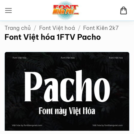
Bỏ
qua
nội
Trang chủ
/
Font Việt hoá
/
Font Kiên 2k7
dung
Font Việt hóa 1FTV Pacho