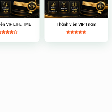
iên VIP LIFETIME
Thành viên VIP 1 năm
ược
Được xếp
ếp hạng
hạng
5
5
5 sao
sao