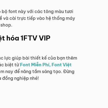
p bộ font này với các tông màu tươi
về và cài trực tiếp vào hệ thống máy
oshop.
ệt hóa 1FTV VIP
c lực giúp bài thiết kế của bạn thêm
ác biệt từ
Font Miễn Phí, Font Việt
m nay để nâng tầm sáng tạo. Đừng
à đồng nghiệp nhé!