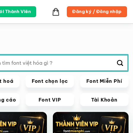
ói Thành Viên
Đăng ký / Đăng nhập
t hoá
Font chọn lọc
Font Miễn Phí
ng cáo
Font VIP
Tài Khoản
VIP
Giảm giá!