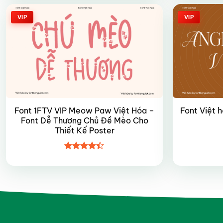
5 sao
VIP
VIP
Font 1FTV VIP Meow Paw Việt Hóa –
Font Việt 
Font Dễ Thương Chủ Đề Mèo Cho
Thiết Kế Poster
Được xếp
hạng
4.4
5 sao