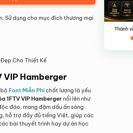
n. Sử dụng cho mục đích thương mại
Thành v
Đ
x
4
 Đẹp Cho Thiết Kế
TV VIP Hamberger
t bộ
Font Miễn Phí
chất lượng là yếu
hóa 1FTV VIP Hamberger
nổi lên như
 độc đáo, mang đậm dấu ấn sáng
, hỗ trợ đầy đủ tiếng Việt, giúp các
các bài thuyết trình hay dự án học