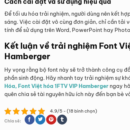
Cách cài đặt và sử dụng hiệu quả
Để tối ưu hóa trải nghiệm, người dùng nên kết hợ
sáng. Việc cài đặt vô cùng đơn giản, chỉ cần tải 
tính để sử dụng trên Word, PowerPoint hay Phot
Kết luận về trải nghiệm Font Vi
Hamberger
Hy vọng rằng bộ font này sẽ trở thành công cụ đắ
phần sinh động. Hãy nhanh tay trải nghiệm sự kh
Hóa, Font Việt hóa 1FTV VIP Hamberger
ngay hô
quên chia sẻ tài nguyên hữu ích này đến bạn bè v
4.9/5 - (18 bình chọn)
Chia sẽ: