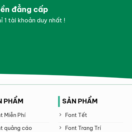
yền đẳng cấp
ỉ 1 tài khoản duy nhất !
N PHẨM
SẢN PHẨM
t Miễn Phí
Font Tết
t quảng cáo
Font Trang Trí