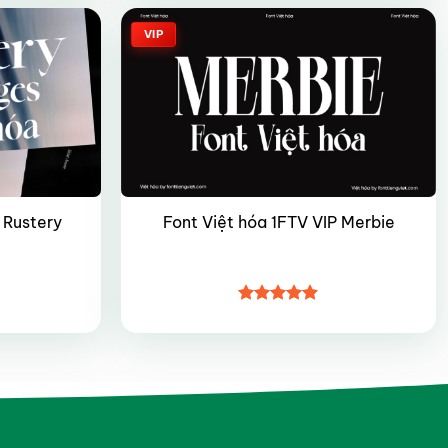
5 sao
VIP
 Rustery
Font Việt hóa 1FTV VIP Merbie
Được xếp
hạng
4.85
5 sao