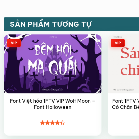
SẢN PHẨM TƯƠNG TỰ
VIP
VIP
Font Việt hóa 1FTV VIP Wolf Moon –
Font 1FTV V
Font Halloween
Có Chân Bé
Được xếp
hạng
4.45