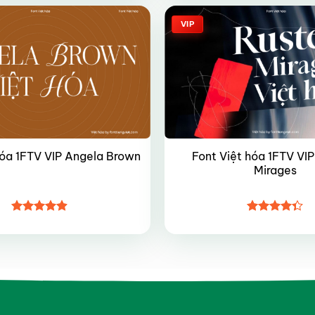
5 sao
5 sao
VIP
Font Việt hóa 1FTV VIP
hóa 1FTV VIP Angela Brown
Mirages
Được xếp
Được xếp
hạng
4.9
5
hạng
4.35
sao
5 sao