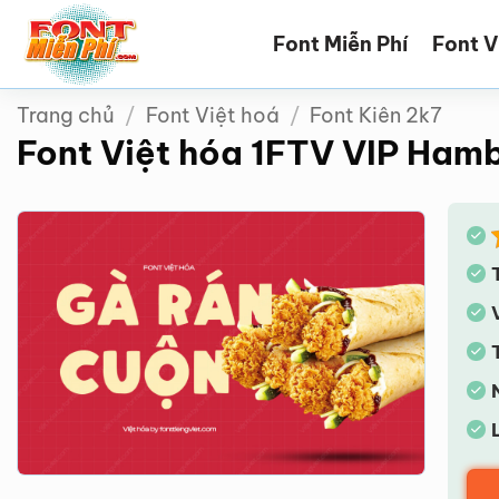
Bỏ
Font Miễn Phí
Font V
qua
nội
dung
Trang chủ
/
Font Việt hoá
/
Font Kiên 2k7
Font Việt hóa 1FTV VIP Ham