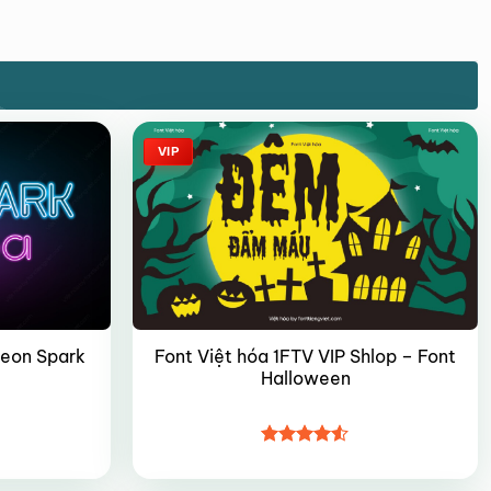
VIP
Font Việt hóa 1FTV VIP Shlop – Font
Neon Spark
Halloween
Được xếp
hạng
4.5