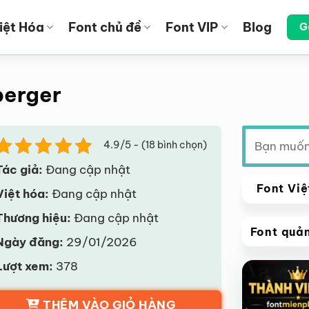
iệt Hóa
Font chủ đề
Font VIP
Blog
G
berger
Tìm
4.9/5 - (18 bình chọn)
kiếm:
Tác giả:
Đang cập nhật
Font Việ
Việt hóa:
Đang cập nhật
Thương hiệu:
Đang cập nhật
Font quả
Ngày đăng:
29/01/2026
VIP
Lượt xem:
378
Giảm giá!
THÊM VÀO GIỎ HÀNG