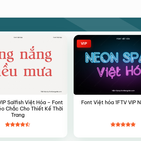
VIP
IP Salfish Việt Hóa – Font
Font Việt hóa 1FTV VIP 
o Chắc Cho Thiết Kế Thời
Trang
Được xếp
Được xếp
hạng
4.45
hạng
4.95