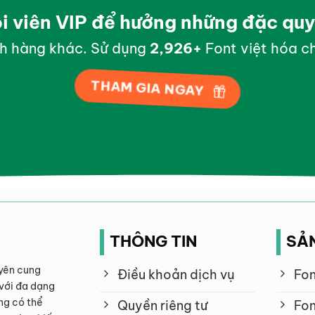
ội viên VIP để hưởng những đặc qu
h hàng khác. Sử dụng
2,998
+
Font việt hóa ch
THAM GIA NGAY
THÔNG TIN
SẢ
yên cung
Điều khoản dịch vụ
Fon
với đa dạng
ng có thể
Quyền riêng tư
Fon