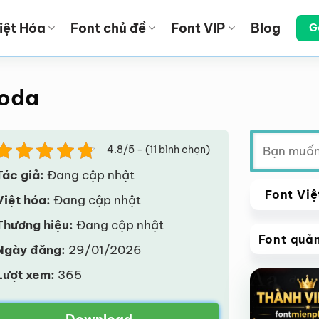
iệt Hóa
Font chủ đề
Font VIP
Blog
G
goda
Tìm
4.8/5 - (11 bình chọn)
kiếm:
Tác giả:
Đang cập nhật
Font Việ
Việt hóa:
Đang cập nhật
Thương hiệu:
Đang cập nhật
Font quả
Ngày đăng:
29/01/2026
VIP
Lượt xem:
365
Giảm giá!