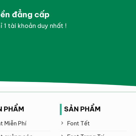
yền đẳng cấp
ỉ 1 tài khoản duy nhất !
N PHẨM
SẢN PHẨM
t Miễn Phí
Font Tết