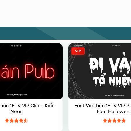
VIP
 hóa 1FTV VIP Clip – Kiểu
Font Việt hóa 1FTV VIP P
Neon
Font Hallowee
Được xếp
Được xếp