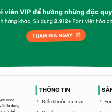
ội viên VIP để hưởng những đặc qu
h hàng khác. Sử dụng
2,998
+
Font việt hóa ch
THAM GIA NGAY
THÔNG TIN
SẢ
yên cung
Điều khoản dịch vụ
Fon
với đa dạng
ng có thể