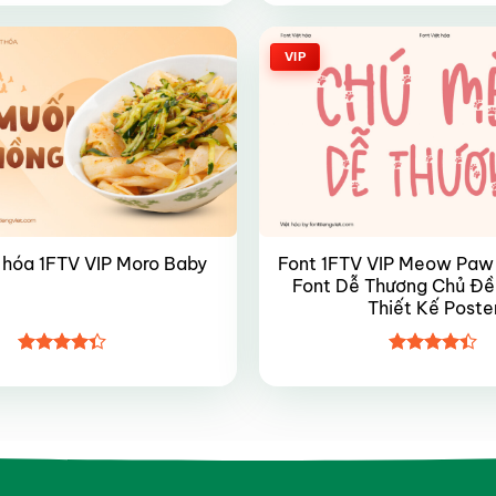
hạng
4.5
hạng
4.9
5
5 sao
sao
VIP
Font 1FTV VIP Meow Paw 
 hóa 1FTV VIP Moro Baby
Font Dễ Thương Chủ Đ
Thiết Kế Poste
Được xếp
Được xếp
hạng
4.35
hạng
4.4
5 sao
5 sao