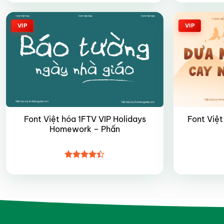
hạng
4.85
5 sao
VIP
VIP
Font Việt hóa 1FTV VIP Holidays
Font Việt
Homework – Phấn
Được xếp
hạng
4.4
5 sao