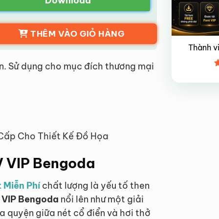
Download
THÊM VÀO GIỎ HÀNG
Thành v
n. Sử dụng cho mục đích thương mại
Đ
x
4
 Cấp Cho Thiết Kế Đồ Họa
TV VIP Bengoda
 Miễn Phí
chất lượng là yếu tố then
V VIP Bengoda
nổi lên như một giải
 quyện giữa nét cổ điển và hơi thở