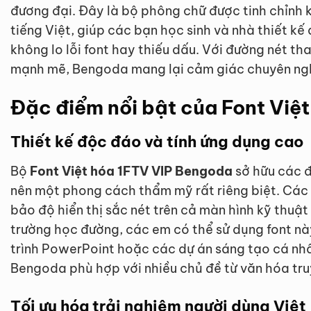
đương đại. Đây là bộ phông chữ được tinh chỉnh 
tiếng Việt, giúp các bạn học sinh và nhà thiết kế
không lo lỗi font hay thiếu dấu. Với đường nét 
mạnh mẽ, Bengoda mang lại cảm giác chuyên ngh
Đặc điểm nổi bật của Font Việ
Thiết kế độc đáo và tính ứng dụng cao
Bộ
Font Việt hóa 1FTV VIP Bengoda
sở hữu các đ
nên một phong cách thẩm mỹ rất riêng biệt. Các 
bảo độ hiển thị sắc nét trên cả màn hình kỹ thuật 
trường học đường, các em có thể sử dụng font nà
trình PowerPoint hoặc các dự án sáng tạo cá nhân
Bengoda phù hợp với nhiều chủ đề từ văn hóa tru
Tối ưu hóa trải nghiệm người dùng Việt