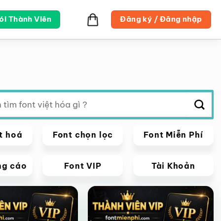
ói Thành Viên
Đăng ký / Đăng nhập
t hoá
Font chọn lọc
Font Miễn Phí
ng cáo
Font VIP
Tài Khoản
VIP
Giảm giá!