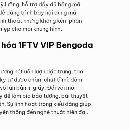
kỹ lưỡng, hỗ trợ đầy đủ bảng mã
 dễ dàng trình bày nội dung mà
thanh thoát nhưng không kém phần
iệp cho mọi khung hình.
t hóa 1FTV VIP Bengoda
ường nét uốn lượn đặc trưng, tạo
ký tự được chăm chút tỉ mỉ, đảm
số lẫn bản in giấy. Đối với môi
y để làm bìa báo tường, bài thuyết
. Sự linh hoạt trong kiểu dáng giúp
yền thống đến nghệ thuật hiện đại.