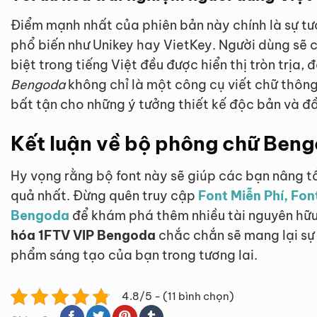
Điểm mạnh nhất của phiên bản này chính là sự tư
phổ biến như Unikey hay VietKey. Người dùng sẽ 
biệt trong tiếng Việt đều được hiển thị tròn trịa,
Bengoda
không chỉ là một công cụ viết chữ thôn
bất tận cho những ý tưởng thiết kế độc bản và đ
Kết luận về bộ phông chữ Ben
Hy vọng rằng bộ font này sẽ giúp các bạn nâng 
quả nhất. Đừng quên truy cập
Font Miễn Phí, Fon
Bengoda
để khám phá thêm nhiều tài nguyên hữu
hóa 1FTV VIP Bengoda
chắc chắn sẽ mang lại sự 
phẩm sáng tạo của bạn trong tương lai.
4.8/5 - (11 bình chọn)