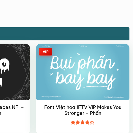
VIP
ieces NFI –
Font Việt hóa 1FTV VIP Makes You
n
Stronger – Phấn
Được xếp