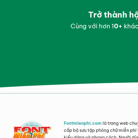
Trở thành h
Cùng với hơn 1
0
+
khác
Fontmienphi.com
là trang web chu
cấp bộ sưu tập phông chữ miễn phí 
kiểu dáng và phong cách. Người dù