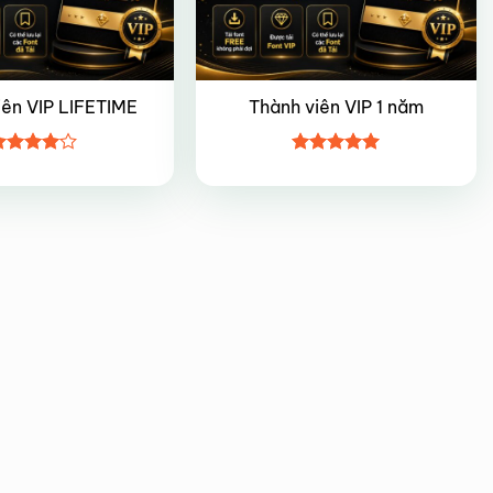
iên VIP LIFETIME
Thành viên VIP 1 năm
ược
Được xếp
ếp hạng
hạng
5
5
5 sao
sao