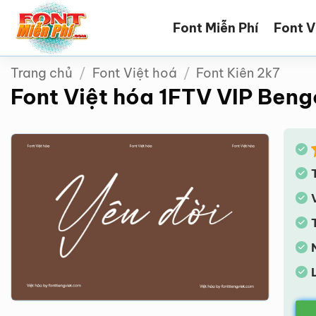
Bỏ
Font Miễn Phí
Font V
qua
nội
dung
Trang chủ
/
Font Việt hoá
/
Font Kiên 2k7
Font Việt hóa 1FTV VIP Ben