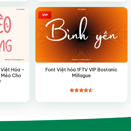
hạng
4.35
5 sao
VIP
Việt Hóa –
Font Việt hóa 1FTV VIP Bostanic
ề Mèo Cho
Millague
r
Được xếp
hạng
4.5
5 sao