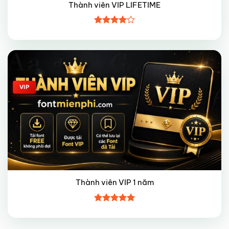
Thành viên VIP LIFETIME
Được
xếp hạng
4
5 sao
Giảm giá!
VIP
Thành viên VIP 1 năm
Được xếp
hạng
5
5
sao