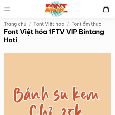
Bỏ
qua
nội
Trang chủ
/
Font Việt hoá
/
Font ẩm thực
dung
Font Việt hóa 1FTV VIP Bintang
Hati