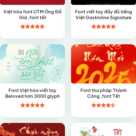
Việt hóa font UTM Ông Đồ
Font viết tay đầy đủ tiếng
Già ,font tết
Việt Gastroline Signature
Được xếp
Được xếp
FREE
FREE
hạng
4.7
5
hạng
5
5
sao
sao
Font Việt hóa viết tay
Font thư pháp Thành
Beloved hơn 3000 glyph
Công ,font Tết
Được xếp
Được xếp
FREE
VIP
hạng
5
5
hạng
4.5
sao
5 sao