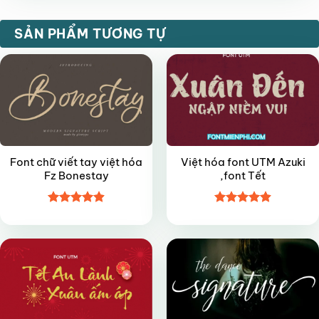
FREE
VIP
SẢN PHẨM TƯƠNG TỰ
Font chữ viết tay việt hóa
Việt hóa font UTM Azuki
Fz Bonestay
,font Tết
Được xếp
Được xếp
FREE
FREE
hạng
4.9
5
hạng
4.9
5
sao
sao