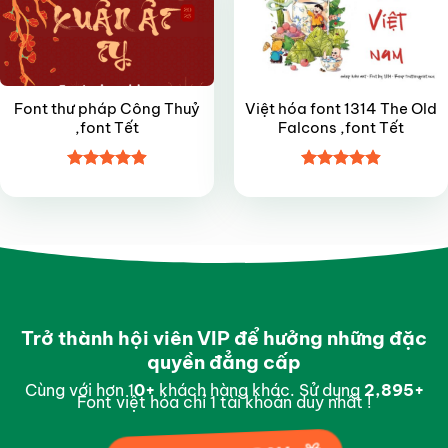
Font thư pháp Công Thuỷ
Việt hóa font 1314 The Old
,font Tết
Falcons ,font Tết
Được xếp
Được xếp
hạng
4.9
5
hạng
4.9
5
sao
sao
Trở thành hội viên VIP để hưởng những đặc
quyền đẳng cấp
Cùng với hơn 1
0
+
khách hàng khác. Sử dụng
2,994
+
Font việt hóa chỉ 1 tài khoản duy nhất !