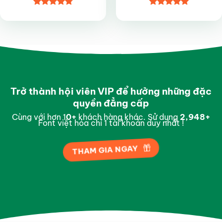
Được xếp
Được xếp
hạng
4.8
5
hạng
5
5
sao
sao
Trở thành hội viên VIP để hưởng những đặc
quyền đẳng cấp
Cùng với hơn 1
0
+
khách hàng khác. Sử dụng
2,997
+
Font việt hóa chỉ 1 tài khoản duy nhất !
THAM GIA NGAY