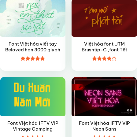
Font Việt hóa viết tay
Việt hóa font UTM
Beloved hơn 3000 glyph
Brushtip-C ,font Tết
Được xếp
Được
FREE
VIP
hạng
5
5
xếp hạng
sao
4
5 sao
Font Việt hóa 1FTV VIP
Font Việt hóa 1FTV VIP
Vintage Camping
Neon Sans