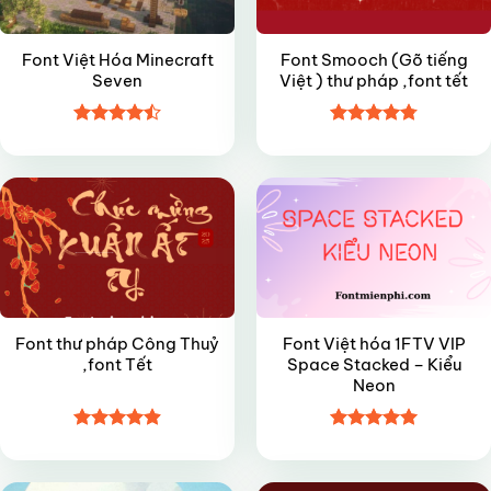
Font Việt Hóa Minecraft
Font Smooch (Gõ tiếng
Seven
Việt ) thư pháp ,font tết
Được xếp
Được xếp
FREE
VIP
hạng
4.5
hạng
4.8
5
5 sao
sao
Font thư pháp Công Thuỷ
Font Việt hóa 1FTV VIP
,font Tết
Space Stacked – Kiểu
Neon
Được xếp
Được xếp
FREE
FREE
hạng
4.9
5
hạng
5
5
sao
sao