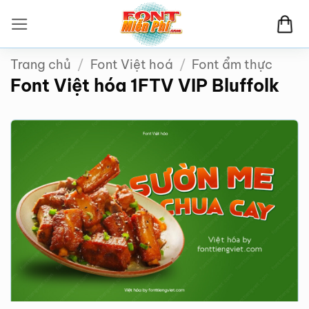
Bỏ
qua
nội
Trang chủ
/
Font Việt hoá
/
Font ẩm thực
dung
Font Việt hóa 1FTV VIP Bluffolk