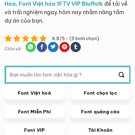
Hóa, Font Việt hóa 1FTV VIP Bluffolk
để tải về
và trải nghiệm ngay hôm nay nhằm nâng tầm
dự án của bạn.
4.8/5 - (5 bình chọn)
Chia sẽ:
Tìm
kiếm:
Font Việt hoá
Font chọn lọc
Font Miễn Phí
Font quảng cáo
Font VIP
Tài Khoản