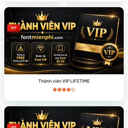
Giảm giá!
VIP
Thành viên VIP LIFETIME
Được
xếp hạng
4
5 sao
Giảm giá!
VIP