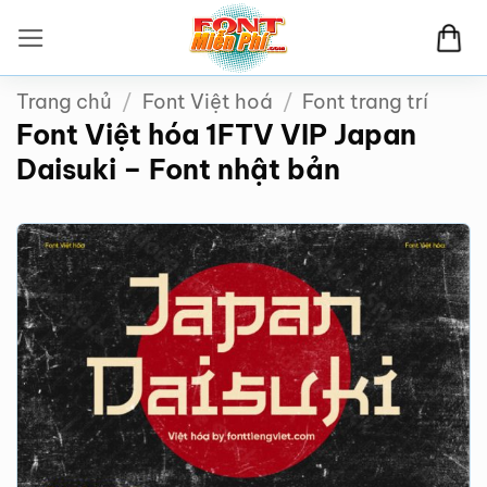
Bỏ
qua
nội
Trang chủ
/
Font Việt hoá
/
Font trang trí
dung
Font Việt hóa 1FTV VIP Japan
Daisuki – Font nhật bản