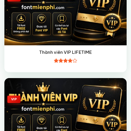
Thành viên VIP LIFETIME
Được
xếp hạng
4
5 sao
Giảm giá!
VIP