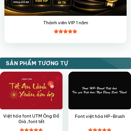
Thành viên VIP 1 năm
Được xếp
hạng
5
5
sao
FREE
VIP
SẢN PHẨM TƯƠNG TỰ
Việt hóa font UTM Ông Đồ
Font việt hóa HP-Brush
Già ,font tết