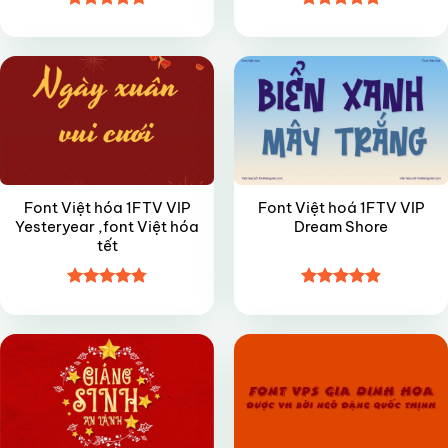
Được xếp
Được xếp
VIP
VIP
hạng
4.7
5
hạng
4.8
5
sao
sao
Font Việt hóa 1FTV VIP
Font Việt hoá 1FTV VIP
Yesteryear ,font Việt hóa
Dream Shore
tết
Được xếp
Được xếp
VIP
FREE
hạng
4.8
5
hạng
4.9
5
sao
sao