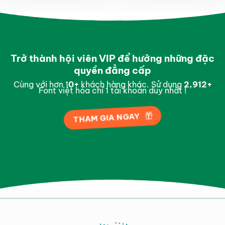
Trở thành hội viên VIP để hưởng những đặc
quyền đẳng cấp
Cùng với hơn 1
0
+
khách hàng khác. Sử dụng
2,994
+
Font việt hóa chỉ 1 tài khoản duy nhất !
THAM GIA NGAY