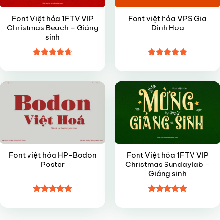
Font Việt hóa 1FTV VIP
Font việt hóa VPS Gia
Christmas Beach – Giáng
Dinh Hoa
sinh
Được xếp
Được xếp
FREE
VIP
hạng
4.7
5
hạng
4.8
5
sao
sao
Font việt hóa HP-Bodon
Font Việt hóa 1FTV VIP
Poster
Christmas Sundaylab –
Giáng sinh
Được xếp
Được xếp
hạng
4.8
5
hạng
5
5
sao
sao