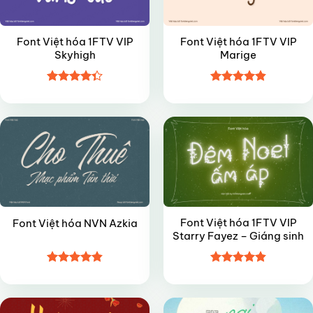
Font Việt hóa 1FTV VIP
Font Việt hóa 1FTV VIP
Skyhigh
Marige
Được xếp
Được xếp
VIP
VIP
hạng
4.35
hạng
4.85
5 sao
5 sao
Font Việt hóa 1FTV VIP
Font Việt hóa NVN Azkia
Starry Fayez – Giáng sinh
Được xếp
Được xếp
VIP
FREE
hạng
4.85
hạng
4.85
5 sao
5 sao