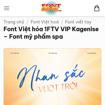
Bỏ
qua
nội
Trang chủ
/
Font Việt hoá
/
Font viết tay
dung
Font Việt hóa 1FTV VIP Kagenise
– Font mỹ phẩm spa