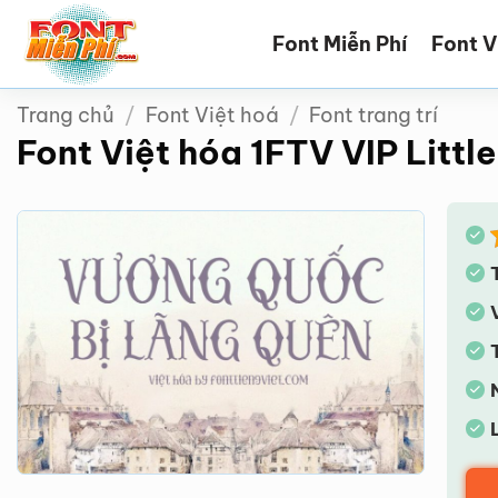
Bỏ
Font Miễn Phí
Font V
qua
nội
dung
Trang chủ
/
Font Việt hoá
/
Font trang trí
Font Việt hóa 1FTV VIP Littl