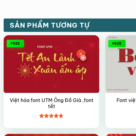
SẢN PHẨM TƯƠNG TỰ
FREE
FREE
Việt hóa font UTM Ông Đồ Già ,font
Font vi
tết
Được xếp
hạng
4.7
5
sao