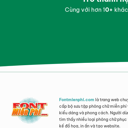
Cùng với hơn 1
0
+
khác
Fontmienphi.com
là trang web chu
cấp bộ sưu tập phông chữ miễn phí 
kiểu dáng và phong cách. Người dù
tìm thấy nhiều loại phông chữ phục 
kế đồ họa, in ấn và tạo website.