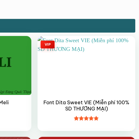
VIP
Font Dita Sweet VIE (Miễn phí 100%
Meli
SD THƯƠNG MẠI)
Được xếp
hạng
4.8
5
sao