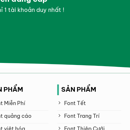
ỉ 1 tài khoản duy nhất !
N PHẨM
SẢN PHẨM
t Miễn Phí
Font Tết
t quảng cáo
Font Trang Trí
t việt hóa
Font Thiệp Cưới