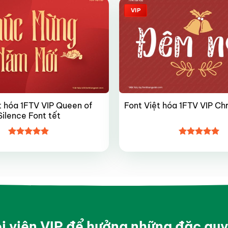
VIP
t hóa 1FTV VIP Queen of
Font Việt hóa 1FTV VIP Ch
Silence Font tết
Được xếp
Được xếp
hạng
4.8
5
hạng
5
5
sao
sao
ội viên VIP để hưởng những đặc qu