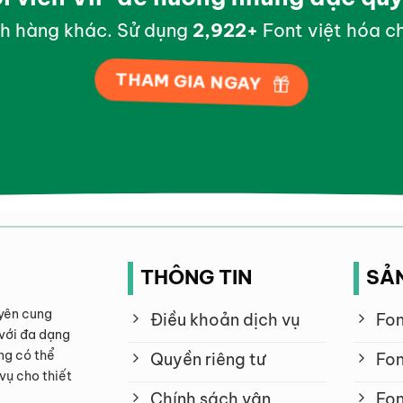
h hàng khác. Sử dụng
2,998
+
Font việt hóa ch
THAM GIA NGAY
THÔNG TIN
SẢ
yên cung
Điều khoản dịch vụ
Fon
với đa dạng
ng có thể
Quyền riêng tư
Fon
vụ cho thiết
Chính sách vận
Fon