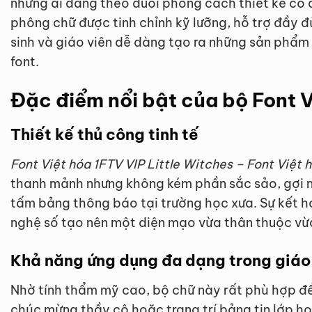
những ai đang theo đuổi phong cách thiết kế cổ 
phông chữ được tinh chỉnh kỹ lưỡng, hỗ trợ đầy đ
sinh và giáo viên dễ dàng tạo ra những sản phẩm 
font.
Đặc điểm nổi bật của bộ Font V
Thiết kế thủ công tinh tế
Font Việt hóa 1FTV VIP Little Witches – Font Việt 
thanh mảnh nhưng không kém phần sắc sảo, gợi 
tấm bảng thông báo tại trường học xưa. Sự kết h
nghệ số tạo nên một diện mạo vừa thân thuộc vừ
Khả năng ứng dụng đa dạng trong giáo
Nhờ tính thẩm mỹ cao, bộ chữ này rất phù hợp để t
chúc mừng thầy cô hoặc trang trí bảng tin lớp họ