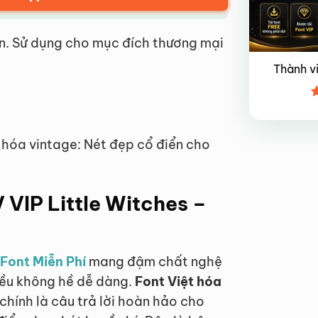
n. Sử dụng cho mục đích thương mại
Thành v
Đ
x
4
t hóa vintage: Nét đẹp cổ điển cho
V VIP Little Witches –
Font Miễn Phí
mang đậm chất nghệ
iều không hề dễ dàng.
Font Việt hóa
chính là câu trả lời hoàn hảo cho