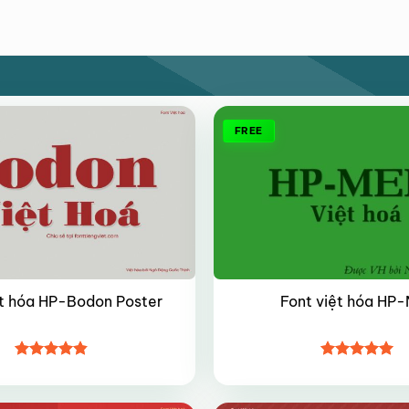
FREE
ệt hóa HP-Bodon Poster
Font việt hóa HP-
Được xếp
Được xếp
hạng
4.8
5
hạng
5
5
sao
sao