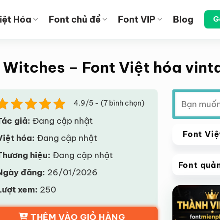
iệt Hóa
Font chủ đề
Font VIP
Blog
G
e Witches – Font Việt hóa vin
Tìm
4.9/5 - (7 bình chọn)
kiếm:
Tác giả:
Đang cập nhật
Font Việ
Việt hóa:
Đang cập nhật
Thương hiệu:
Đang cập nhật
Font quả
Ngày đăng:
26/01/2026
VIP
Lượt xem:
250
Giảm giá!
THÊM VÀO GIỎ HÀNG