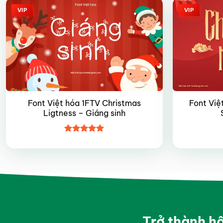
VIP
VIP
Font Việt hóa 1FTV Christmas
Font Việ
Ligtness – Giáng sinh
Được xếp
hạng
5
5
sao
Trở thành h