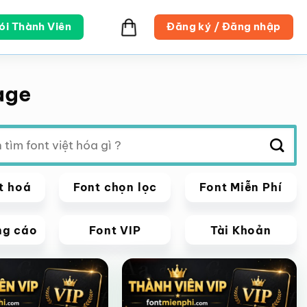
ói Thành Viên
Đăng ký / Đăng nhập
tage
t hoá
Font chọn lọc
Font Miễn Phí
ng cáo
Font VIP
Tài Khoản
VIP
Giảm giá!