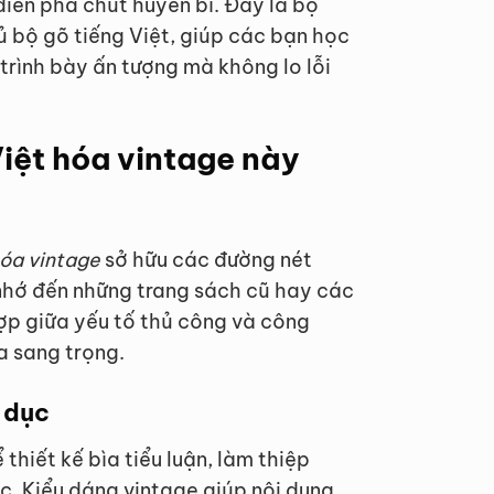
điển pha chút huyền bí. Đây là bộ
ủ bộ gõ tiếng Việt, giúp các bạn học
trình bày ấn tượng mà không lo lỗi
iệt hóa vintage này
hóa vintage
sở hữu các đường nét
nhớ đến những trang sách cũ hay các
ợp giữa yếu tố thủ công và công
a sang trọng.
 dục
hiết kế bìa tiểu luận, làm thiệp
c. Kiểu dáng vintage giúp nội dung