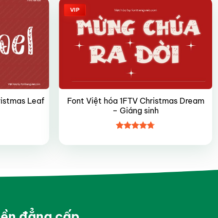
VIP
Font Việt hóa 1FTV Christmas Dream
ristmas Leaf
– Giáng sinh
Được xếp
hạng
4.7
5
sao
yền đẳng cấp