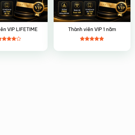
iên VIP LIFETIME
Thành viên VIP 1 năm
ược
Được xếp
ếp hạng
hạng
5
5
5 sao
sao