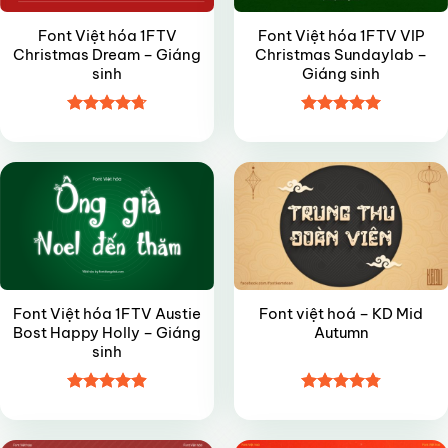
Font Việt hóa 1FTV
Font Việt hóa 1FTV VIP
Christmas Dream – Giáng
Christmas Sundaylab –
sinh
Giáng sinh
Được xếp
Được xếp
VIP
VIP
hạng
4.7
5
hạng
5
5
sao
sao
Font Việt hóa 1FTV Austie
Font việt hoá – KD Mid
Bost Happy Holly – Giáng
Autumn
sinh
Được xếp
Được xếp
VIP
VIP
hạng
4.9
5
hạng
4.8
5
sao
sao