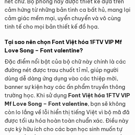
nét chữ. Bộ phông này được thiết kế dựa trên
cảm hứng từ những bản tình ca bất hủ, mang lại
cảm giác mềm mại, uyển chuyển và vô cùng
tinh tế cho mọi bản thiết kế đồ họa.
Tại sao nên chọn Font Việt hóa 1FTV VIP Mf
Love Song – Font valentine?
Đặc điểm nổi bật của bộ chữ này chính là các
đường nét được trau chuốt tỉ mỉ, giúp người
dùng dễ dàng ứng dụng vào các thiệp mời,
banner sự kiện hay các ấn phẩm truyền thông
trường học. Khi sử dụng
Font Việt hóa 1FTV VIP
Mf Love Song – Font valentine
, bạn sẽ không
còn lo lắng về lỗi hiển thị tiếng Việt vì bộ mã đã
được tối ưu hóa hoàn toàn chuẩn xác. Điều này
cực kỳ hữu ích cho các bạn học sinh muốn tự