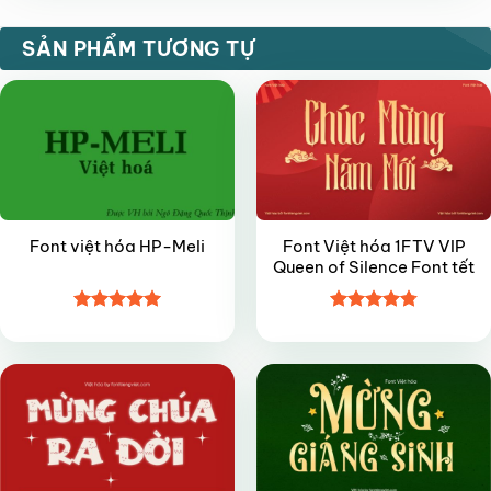
FREE
VIP
SẢN PHẨM TƯƠNG TỰ
Font Việt hóa 1FTV VIP
Font việt hóa HP-Meli
Queen of Silence Font tết
Được xếp
Được xếp
VIP
VIP
hạng
5
5
hạng
4.8
5
sao
sao