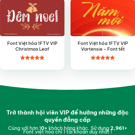
Font Việt hóa 1FTV VIP
Font Việt hóa 1FTV VIP
Christmas Leaf
Vartensie – Font tết
Được xếp
Được xếp
hạng
5
5
hạng
4.9
5
sao
sao
Trở thành hội viên VIP để hưởng những đặc
quyền đẳng cấp
Cùng với hơn 1
0
+
khách hàng khác. Sử dụng
2,998
+
Font việt hóa chỉ 1 tài khoản duy nhất !