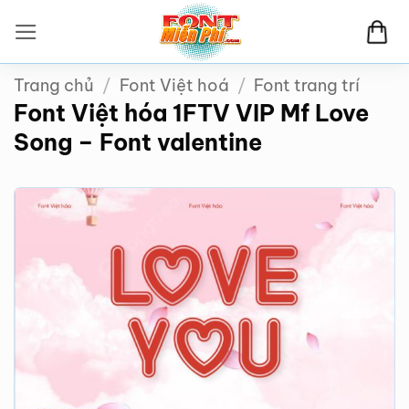
Bỏ
qua
nội
Trang chủ
/
Font Việt hoá
/
Font trang trí
dung
Font Việt hóa 1FTV VIP Mf Love
Song – Font valentine