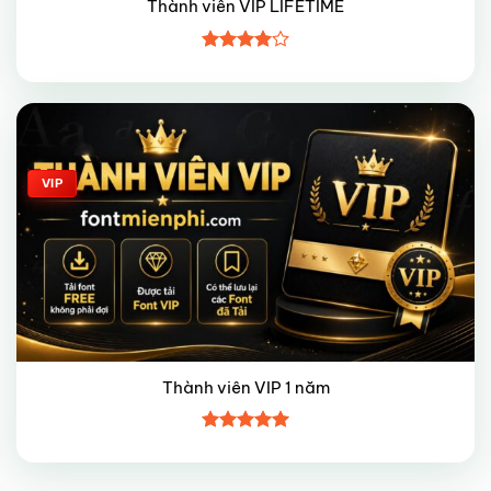
Thành viên VIP LIFETIME
Được
xếp hạng
4
5 sao
Giảm giá!
VIP
Thành viên VIP 1 năm
Được xếp
hạng
5
5
sao