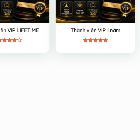
iên VIP LIFETIME
Thành viên VIP 1 năm
ược
Được xếp
ếp hạng
hạng
5
5
5 sao
sao