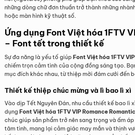
những dòng chữ đơn thuần trở thành những nhành 
hoặc màn hình kỹ thuật số.
Ứng dụng Font Việt hóa 1FTV 
– Font tết trong thiết kế
Sự đa năng là yếu tố giúp
Font Việt hóa 1FTV VI
chiếm trọn cảm tình của cộng đồng sáng tạo. Bạn
mục đích khác nhau, từ thiệp mời đám cưới đến bă
Thiết kế thiệp chúc mừng và lì bao lì xì
Vào dịp Tết Nguyên Đán, nhu cầu thiết kế bao lì x
dụng
Font Việt hóa 1FTV VIP Romance Romantic 
chúc giúp sản phẩm trở nên sang trọng và ấm áp
tâm tình, mang lại cảm giác may mắn và thịnh vư