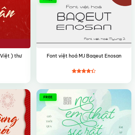
iệt ) thư
Font việt hoá MJ Baqeut Enosan
Được xếp
hạng
4.35
5 sao
FREE