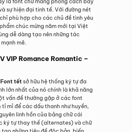
Đây là font chữ mang phong cách bay
à sự hiện đại tinh tế. Với đường nét
chỉ phù hợp cho các chủ đề tình yêu
 phẩm chúc mừng năm mới tại Việt
dùng dễ dàng tạo nên những tác
c mạnh mẽ.
FTV VIP Romance Romantic –
Font tết
sở hữu hệ thống ký tự đa
h lớn nhất của nó chính là khả năng
một vấn đề thường gặp ở các font
 tỉ mỉ để các dấu thanh như huyền,
 nguyên linh hồn của bảng chữ cái
 ký tự thay thế (alternates) và chữ
 tạo những tiêu đề độc bản, biến