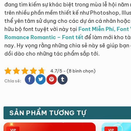
đang tìm kiếm sự khác biệt trong mùa lễ hội năm
trên nhiều phần mềm thiết kế như Photoshop, Ill
thể yên tâm sử dụng cho các dự án cá nhân hoặc 
hữu bộ font tuyệt vời này tại
Font Miễn Phí, Font
Romance Romantic – Font tết
để làm mới kho tà
nay. Hy vọng rằng những chia sẻ này sẽ giúp bạ
dồi dào cho những tác phẩm sắp tới.
4.7/5 - (8 bình chọn)
Chia sẽ:
SẢN PHẨM TƯƠNG TỰ
VIP
VIP