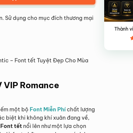
n. Sử dụng cho mục đích thương mại
Thành v
Đ
x
4
tic – Font tết Tuyệt Đẹp Cho Mùa
TV VIP Romance
 kiếm một bộ
Font Miễn Phí
chất lượng
ặc biệt khi không khí xuân đang về,
Font tết
nổi lên như một lựa chọn