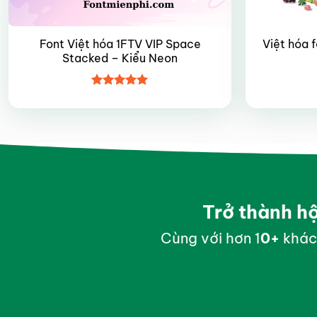
Font Việt hóa 1FTV VIP Space
Việt hóa 
Stacked – Kiểu Neon
Được xếp
hạng
5
5
sao
Trở thành h
Cùng với hơn 1
0
+
khác