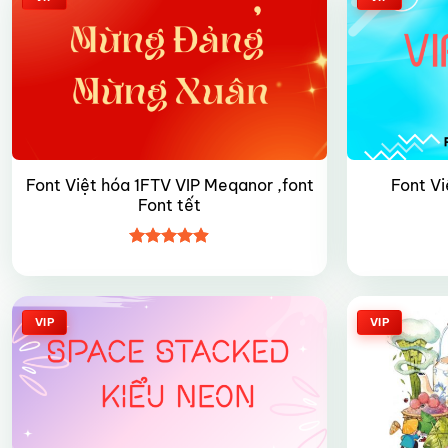
Font Việt hóa 1FTV VIP Meqanor ,font
Font Vi
Font tết
Được xếp
hạng
4.9
5
sao
VIP
VIP