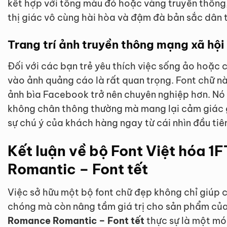
kết hợp với tông màu đỏ hoặc vàng truyền thống,
thị giác vô cùng hài hòa và đậm đà bản sắc dân 
Trang trí ảnh truyền thông mạng xã hội
Đối với các bạn trẻ yêu thích việc sống ảo hoặc 
vào ảnh quảng cáo là rất quan trọng. Font chữ n
ảnh bìa Facebook trở nên chuyên nghiệp hơn. Nó
không chân thông thường mà mang lại cảm giác gầ
sự chú ý của khách hàng ngay từ cái nhìn đầu tiê
Kết luận về bộ Font Việt hóa 
Romantic – Font tết
Việc sở hữu một bộ font chữ đẹp không chỉ giúp c
chóng mà còn nâng tầm giá trị cho sản phẩm củ
Romance Romantic – Font tết
thực sự là một mó