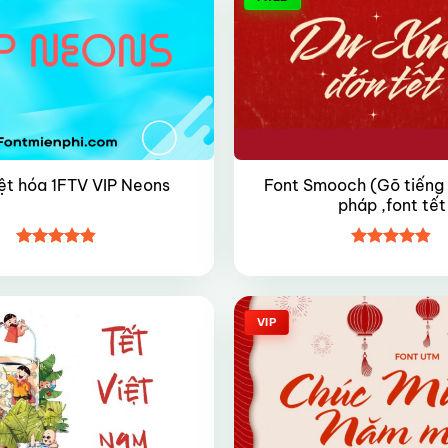
Font Smooch (Gõ tiếng V
ệt hóa 1FTV VIP Neons
pháp ,font tết
Được xếp
Được xếp
hạng
4.8
5
hạng
4.8
5
sao
sao
VIP