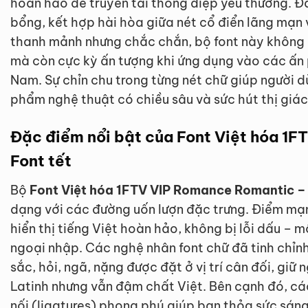
hoàn hảo để truyền tải thông điệp yêu thương. 
bổng, kết hợp hài hòa giữa nét cổ điển lãng mạn v
thanh mảnh nhưng chắc chắn, bộ font này không 
mà còn cực kỳ ấn tượng khi ứng dụng vào các ấn
Nam. Sự chỉn chu trong từng nét chữ giúp người 
phẩm nghệ thuật có chiều sâu và sức hút thị giá
Đặc điểm nổi bật của Font Việt hóa 1
Font tết
Bộ
Font Việt hóa 1FTV VIP Romance Romantic – 
dạng với các đường uốn lượn đặc trưng. Điểm mạn
hiển thị tiếng Việt hoàn hảo, không bị lỗi dấu – 
ngoại nhập. Các nghệ nhân font chữ đã tinh chỉnh
sắc, hỏi, ngã, nặng được đặt ở vị trí cân đối, giữ
Latinh nhưng vẫn đậm chất Việt. Bên cạnh đó, các
nối (ligatures) phong phú giúp bạn thỏa sức sáng