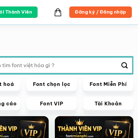
ói Thành Viên
Đăng ký / Đăng nhập
t hoá
Font chọn lọc
Font Miễn Phí
ng cáo
Font VIP
Tài Khoản
VIP
Giảm giá!