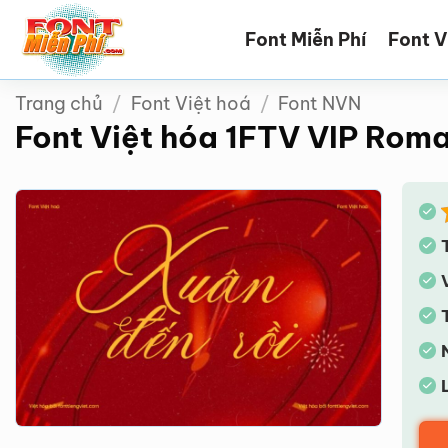
Bỏ
Font Miễn Phí
Font V
qua
nội
dung
Trang chủ
/
Font Việt hoá
/
Font NVN
Font Việt hóa 1FTV VIP Roma