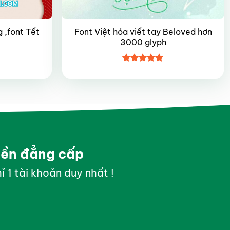
Font Việt hóa viết tay Beloved hơn
 ,font Tết
3000 glyph
Được xếp
hạng
5
5
sao
yền đẳng cấp
ỉ 1 tài khoản duy nhất !