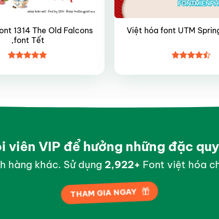
font 1314 The Old Falcons
Việt hóa font UTM Spring
,font Tết
Được xếp
Được xếp
hạng
4.9
5
hạng
4.45
sao
5 sao
ội viên VIP để hưởng những đặc qu
h hàng khác. Sử dụng
2,999
+
Font việt hóa ch
THAM GIA NGAY