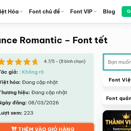
iệt Hóa
Font chủ đề
Font VIP
Blog
G
nce Romantic – Font tết
Tìm
4.7/5 - (8 bình chọn)
kiếm:
Tác giả:
: Không rõ
Font Việ
Việt hóa:
Đang cập nhật
Thương hiệu:
Đang cập nhật
Font quả
Ngày đăng:
08/03/2026
VIP
Lượt xem:
223
Giảm giá!
THÊM VÀO GIỎ HÀNG