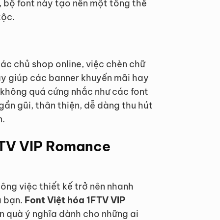
 bộ font này tạo nên một tổng thể
tộc.
các chủ shop online, việc chèn chữ
ày giúp các banner khuyến mãi hay
 không quá cứng nhắc như các font
n gũi, thân thiện, dễ dàng thu hút
n.
1FTV VIP Romance
ông việc thiết kế trở nên nhanh
a bạn.
Font Việt hóa 1FTV VIP
n quà ý nghĩa dành cho những ai