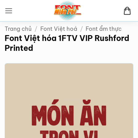
Bỏ
qua
nội
Trang chủ
/
Font Việt hoá
/
Font ẩm thực
dung
Font Việt hóa 1FTV VIP Rushford
Printed