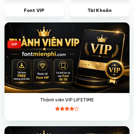
Font VIP
Tài Khoản
Giảm giá!
VIP
Thành viên VIP LIFETIME
Được
xếp hạng
4
5 sao
Giảm giá!