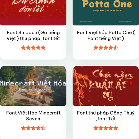
Font Smooch (Gõ tiếng
Font Việt hóa Potta One (
Việt ) thư pháp ,font tết
Font tiếng Việt )
Được xếp
Được xếp
VIP
FREE
hạng
4.8
5
hạng
4.5
sao
5 sao
Font Việt Hóa Minecraft
Font thư pháp Công Thuỷ
Seven
,font Tết
Được xếp
Được xếp
VIP
FREE