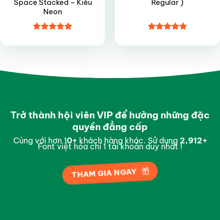
Space Stacked – Kiểu
Regular )
Neon
Được xếp
Được xếp
hạng
5
5
hạng
4.95
sao
5 sao
Trở thành hội viên VIP để hưởng những đặc
quyền đẳng cấp
Cùng với hơn 1
0
+
khách hàng khác. Sử dụng
2,994
+
Font việt hóa chỉ 1 tài khoản duy nhất !
THAM GIA NGAY