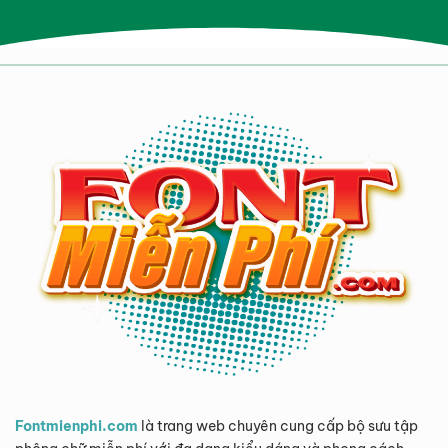
Fontmienphi.com
là trang web chuyên cung cấp bộ sưu tập