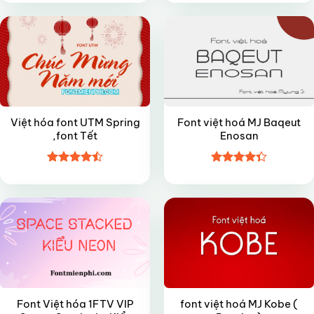
hạng
4.5
hạng
4.9
5
5 sao
sao
Việt hóa font UTM Spring
Font việt hoá MJ Baqeut
,font Tết
Enosan
Được xếp
Được xếp
VIP
FREE
hạng
4.45
hạng
4.35
5 sao
5 sao
Font Việt hóa 1FTV VIP
font việt hoá MJ Kobe (