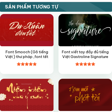
FREE
FREE
SẢN PHẨM TƯƠNG TỰ
Font Smooch (Gõ tiếng
Font viết tay đầy đủ tiếng
Việt ) thư pháp ,font tết
Việt Gastroline Signature
Được xếp
Được xếp
FREE
FREE
hạng
4.8
5
hạng
5
5
sao
sao