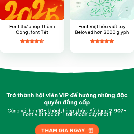
Font thư pháp Thành
Font Việt hóa viết tay
Công ,font Tết
Beloved hơn 3000 glyph
Được xếp
Được xếp
hạng
4.5
hạng
5
5
5 sao
sao
Trở thành hội viên VIP để hưởng những đặc
quyền đẳng cấp
Cùng với hơn 1
0
+
khách hàng khác. Sử dụng
2,994
+
Font việt hóa chỉ 1 tài khoản duy nhất !
THAM GIA NGAY