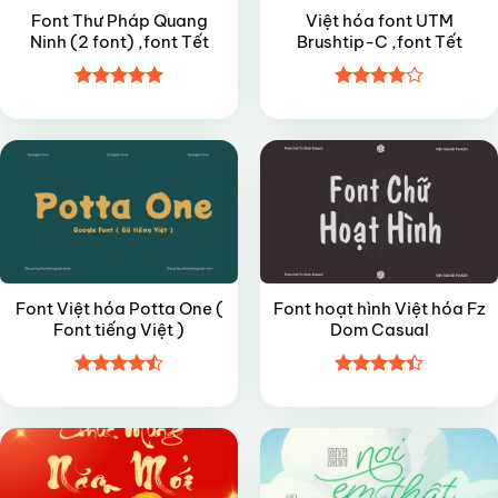
Font Thư Pháp Quang
Việt hóa font UTM
Ninh (2 font) ,font Tết
Brushtip-C ,font Tết
Được xếp
Được
FREE
FREE
hạng
5
5
xếp hạng
sao
4
5 sao
Font Việt hóa Potta One (
Font hoạt hình Việt hóa Fz
Font tiếng Việt )
Dom Casual
Được xếp
Được xếp
FREE
FREE
hạng
4.5
hạng
4.4
5 sao
5 sao