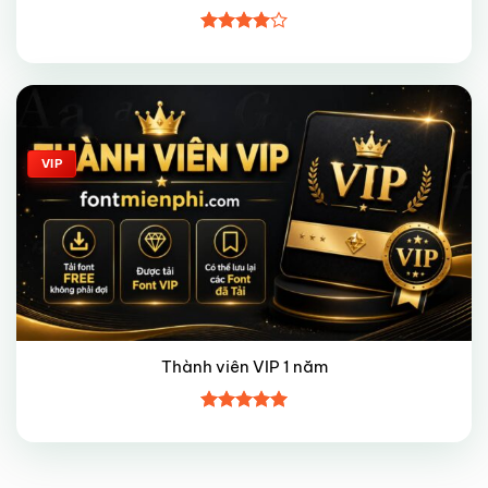
Được
xếp hạng
4
5 sao
Giảm giá!
VIP
Thành viên VIP 1 năm
Được xếp
hạng
5
5
sao