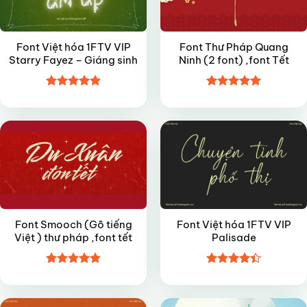
Font Việt hóa 1FTV VIP
Font Thư Pháp Quang
Starry Fayez – Giáng sinh
Ninh (2 font) ,font Tết
Được xếp
Được xếp
FREE
VIP
hạng
4.85
hạng
5
5
5 sao
sao
Font Smooch (Gõ tiếng
Font Việt hóa 1FTV VIP
Việt ) thư pháp ,font tết
Palisade
Được xếp
Được xếp
VIP
FREE
hạng
4.8
5
hạng
4.4
sao
5 sao