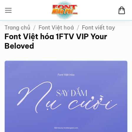
Bỏ
qua
nội
Trang chủ
/
Font Việt hoá
/
Font viết tay
dung
Font Việt hóa 1FTV VIP Your
Beloved