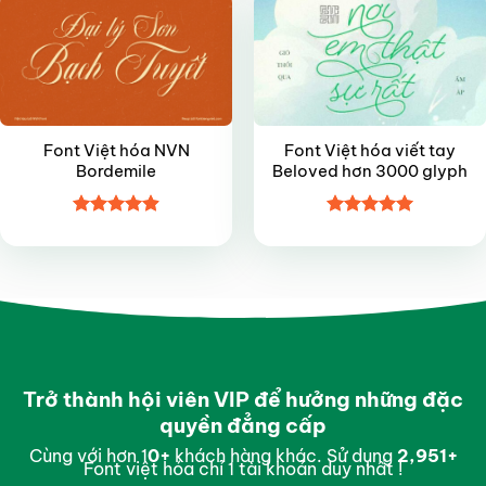
Font Việt hóa NVN
Font Việt hóa viết tay
Bordemile
Beloved hơn 3000 glyph
Được xếp
Được xếp
hạng
4.9
5
hạng
5
5
sao
sao
Trở thành hội viên VIP để hưởng những đặc
quyền đẳng cấp
Cùng với hơn 1
0
+
khách hàng khác. Sử dụng
2,997
+
Font việt hóa chỉ 1 tài khoản duy nhất !