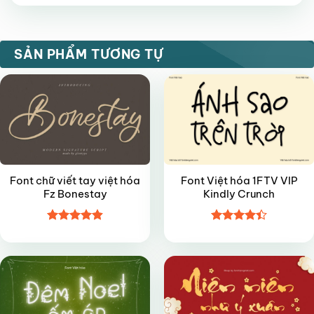
hạng
5
5
sao
FREE
VIP
SẢN PHẨM TƯƠNG TỰ
Font chữ viết tay việt hóa
Font Việt hóa 1FTV VIP
Fz Bonestay
Kindly Crunch
Được xếp
Được xếp
VIP
FREE
hạng
4.9
5
hạng
4.4
sao
5 sao