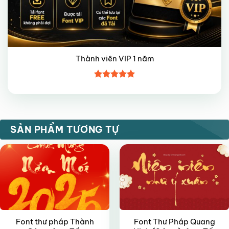
Thành viên VIP 1 năm
Được xếp
hạng
5
5
sao
FREE
FREE
SẢN PHẨM TƯƠNG TỰ
Font thư pháp Thành
Font Thư Pháp Quang