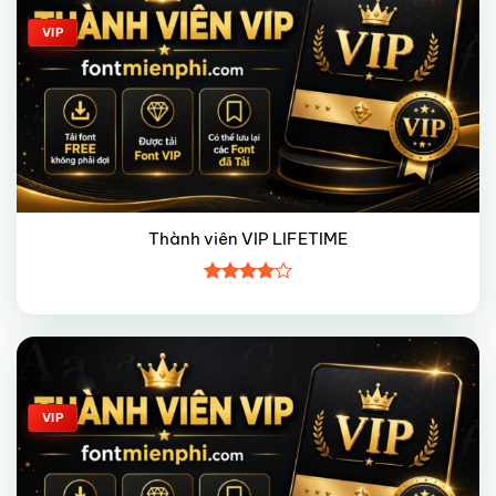
VIP
Thành viên VIP LIFETIME
Được
xếp hạng
4
5 sao
Giảm giá!
VIP