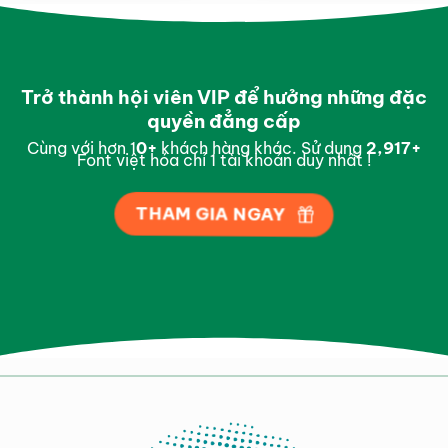
Trở thành hội viên VIP để hưởng những đặc
quyền đẳng cấp
Cùng với hơn 1
0
+
khách hàng khác. Sử dụng
2,993
+
Font việt hóa chỉ 1 tài khoản duy nhất !
THAM GIA NGAY