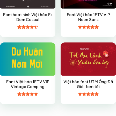
Font hoạt hình Việt hóa Fz
Font Việt hóa 1FTV VIP
Dom Casual
Neon Sans
Được xếp
Được xếp
FREE
FREE
hạng
4.4
hạng
5
5
5 sao
sao
Font Việt hóa 1FTV VIP
Việt hóa font UTM Ông Đồ
Vintage Camping
Già ,font tết
Được xếp
Được xếp
hạng
4.8
5
hạng
4.7
5
sao
sao