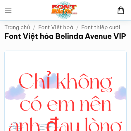
Bỏ
qua
nội
Trang chủ
/
Font Việt hoá
/
Font thiệp cưới
dung
Font Việt hóa Belinda Avenue VIP