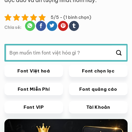
độc đáo và ấn tượng nhất hôm nay.
5/5 - (1 bình chọn)
Chia sẽ:
Tìm
kiếm:
Font Việt hoá
Font chọn lọc
Font Miễn Phí
Font quảng cáo
Font VIP
Tài Khoản
Giảm giá!