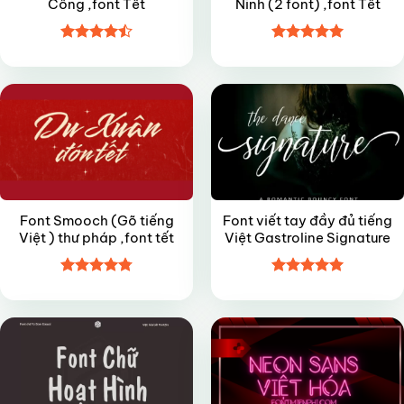
Công ,font Tết
Ninh (2 font) ,font Tết
Được xếp
Được xếp
FREE
FREE
hạng
4.5
hạng
5
5
5 sao
sao
Font Smooch (Gõ tiếng
Font viết tay đầy đủ tiếng
Việt ) thư pháp ,font tết
Việt Gastroline Signature
Được xếp
Được xếp
FREE
VIP
hạng
4.8
5
hạng
5
5
sao
sao