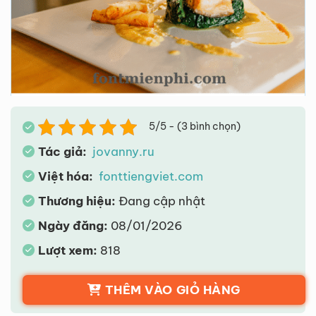
5/5 - (3 bình chọn)
Tác giả:
jovanny.ru
Việt hóa:
fonttiengviet.com
Thương hiệu:
Đang cập nhật
Ngày đăng:
08/01/2026
Lượt xem:
818
THÊM VÀO GIỎ HÀNG