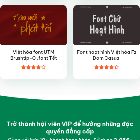
sao
sao
Việt hóa font UTM
Font hoạt hình Việt hóa Fz
Brushtip-C ,font Tết
Dom Casual
Được
Được xếp
xếp hạng
hạng
4.4
4
5 sao
5 sao
Trở thành hội viên VIP để hưởng những đặc
quyền đẳng cấp
Cùng với hơn 1
0
+
khách hàng khác. Sử dụng
2,997
+