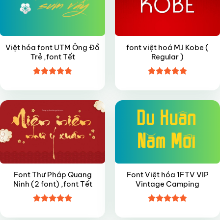
Việt hóa font UTM Ông Đồ
font việt hoá MJ Kobe (
Trẻ ,font Tết
Regular )
Được xếp
Được xếp
FREE
FREE
hạng
4.8
5
hạng
4.95
sao
5 sao
Font Thư Pháp Quang
Font Việt hóa 1FTV VIP
Ninh (2 font) ,font Tết
Vintage Camping
Được xếp
Được xếp
FREE
FREE
hạng
5
5
hạng
4.8
5