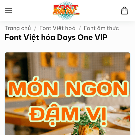
Bỏ
qua
nội
Trang chủ
/
Font Việt hoá
/
Font ẩm thực
dung
Font Việt hóa Days One VIP