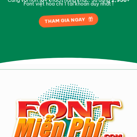
Font việt hóa chỉ 1 tài khoản duy nhất !
THAM GIA NGAY