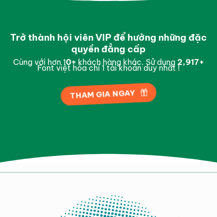
Trở thành hội viên VIP để hưởng những đặc
quyền đẳng cấp
Cùng với hơn 1
0
+
khách hàng khác. Sử dụng
2,995
+
Font việt hóa chỉ 1 tài khoản duy nhất !
THAM GIA NGAY