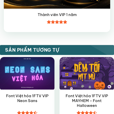
Thành viên VIP 1 năm
Được xếp
hạng
5
5
sao
VIP
VIP
SẢN PHẨM TƯƠNG TỰ
Font Việt hóa 1FTV VIP
Font Việt hóa 1FTV VIP
Neon Sans
MAYHEM – Font
Halloween