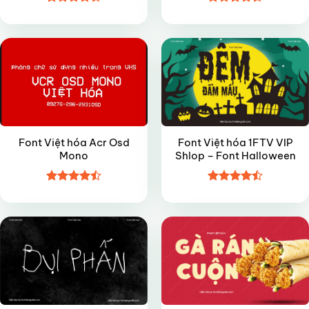
Được xếp
Được xếp
VIP
VIP
hạng
4.5
hạng
4.45
5 sao
5 sao
Font Việt hóa Acr Osd
Font Việt hóa 1FTV VIP
Mono
Shlop – Font Halloween
Được xếp
Được xếp
VIP
VIP
hạng
4.5
hạng
4.5
5 sao
5 sao