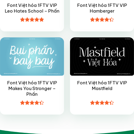
Font Việt hóa 1FTV VIP
Font Việt hóa 1FTV VIP
Leo Hates School – Phấn
Hamberger
Được xếp
Được xếp
VIP
VIP
hạng
4.9
5
hạng
4.35
sao
5 sao
Font Việt hóa 1FTV VIP
Font Việt hóa 1FTV VIP
Makes You Stronger –
Mastfield
Phấn
Được xếp
Được xếp
hạng
4.35
hạng
4.35
5 sao
5 sao