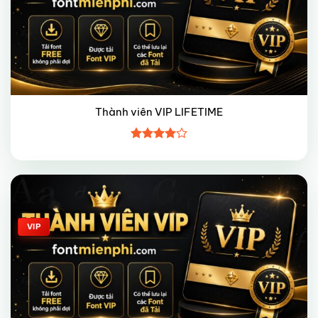
Thành viên VIP LIFETIME
Được
xếp hạng
4
5 sao
Giảm giá!
VIP