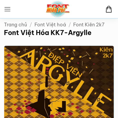
Bỏ
qua
nội
Trang chủ
/
Font Việt hoá
/
Font Kiên 2k7
dung
Font Việt Hóa KK7-Argylle