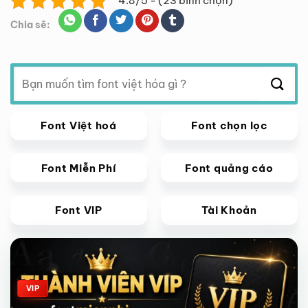
4.8/5 - (23 bình chọn)
Chia sẽ:
Tìm
kiếm:
Font Việt hoá
Font chọn lọc
Font Miễn Phí
Font quảng cáo
Font VIP
Tài Khoản
Giảm giá!
VIP