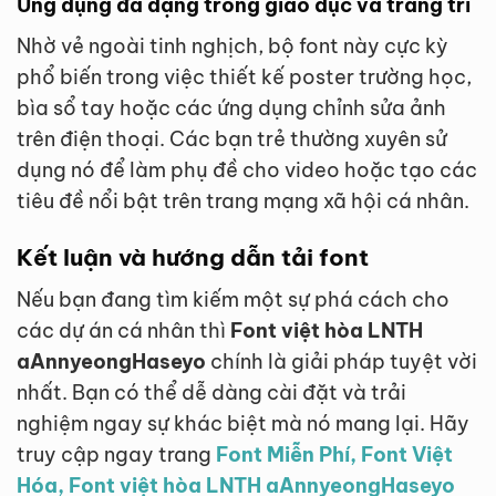
Ứng dụng đa dạng trong giáo dục và trang trí
Nhờ vẻ ngoài tinh nghịch, bộ font này cực kỳ
phổ biến trong việc thiết kế poster trường học,
bìa sổ tay hoặc các ứng dụng chỉnh sửa ảnh
trên điện thoại. Các bạn trẻ thường xuyên sử
dụng nó để làm phụ đề cho video hoặc tạo các
tiêu đề nổi bật trên trang mạng xã hội cá nhân.
Kết luận và hướng dẫn tải font
Nếu bạn đang tìm kiếm một sự phá cách cho
các dự án cá nhân thì
Font việt hòa LNTH
aAnnyeongHaseyo
chính là giải pháp tuyệt vời
nhất. Bạn có thể dễ dàng cài đặt và trải
nghiệm ngay sự khác biệt mà nó mang lại. Hãy
truy cập ngay trang
Font Miễn Phí, Font Việt
Hóa, Font việt hòa LNTH aAnnyeongHaseyo