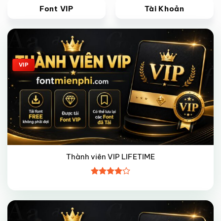
Font VIP
Tài Khoản
Giảm giá!
VIP
Thành viên VIP LIFETIME
Được
xếp hạng
4
5 sao
Giảm giá!