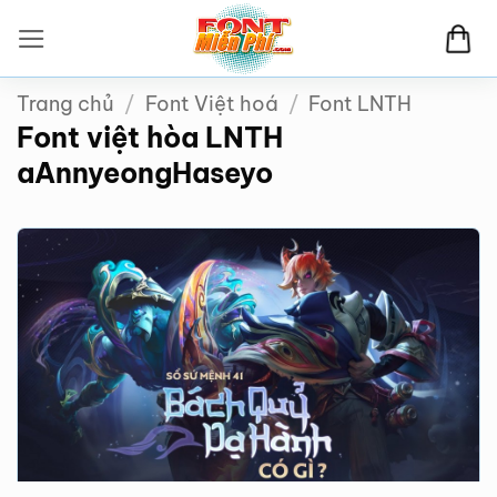
Bỏ
qua
nội
Trang chủ
/
Font Việt hoá
/
Font LNTH
dung
Font việt hòa LNTH
aAnnyeongHaseyo