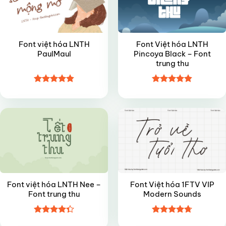
Font việt hóa LNTH
Font Việt hóa LNTH
PaulMaul
Pincoya Black – Font
trung thu
Được xếp
Được xếp
VIP
VIP
hạng
4.85
hạng
4.85
5 sao
5 sao
Font việt hóa LNTH Nee –
Font Việt hóa 1FTV VIP
Font trung thu
Modern Sounds
Được xếp
Được xếp
VIP
VIP