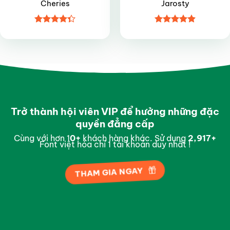
Cheries
Jarosty
Được xếp
Được xếp
hạng
4.35
hạng
4.9
5
5 sao
sao
Trở thành hội viên VIP để hưởng những đặc
quyền đẳng cấp
Cùng với hơn 1
0
+
khách hàng khác. Sử dụng
2,994
+
Font việt hóa chỉ 1 tài khoản duy nhất !
THAM GIA NGAY