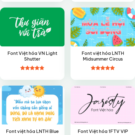
hạng
4.35
hạng
4.7
5
5 sao
sao
Font Việt hóa VN Light
Font việt hóa LNTH
Shutter
Midsummer Circus
Được xếp
Được xếp
VIP
VIP
hạng
4.8
5
hạng
4.95
sao
5 sao
Font việt hóa LNTH Blue
Font Việt hóa 1FTV VIP