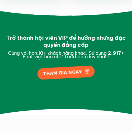
sao
5 sao
Trở thành hội viên VIP để hưởng những đặc
quyền đẳng cấp
Cùng với hơn 1
0
+
khách hàng khác. Sử dụng
2,995
+
Font việt hóa chỉ 1 tài khoản duy nhất !
THAM GIA NGAY