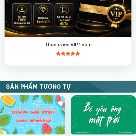
Thành viên VIP 1 năm
Được xếp
hạng
5
5
sao
VIP
VIP
SẢN PHẨM TƯƠNG TỰ