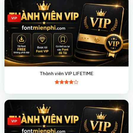
Giảm giá!
VIP
Thành viên VIP LIFETIME
Được
xếp hạng
4
5 sao
Giảm giá!
VIP