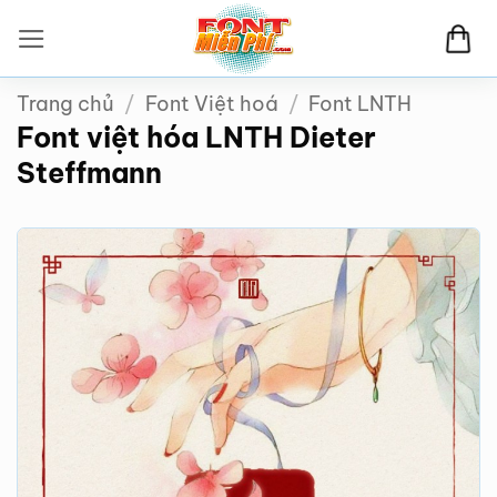
Bỏ
qua
nội
Trang chủ
/
Font Việt hoá
/
Font LNTH
dung
Font việt hóa LNTH Dieter
Steffmann