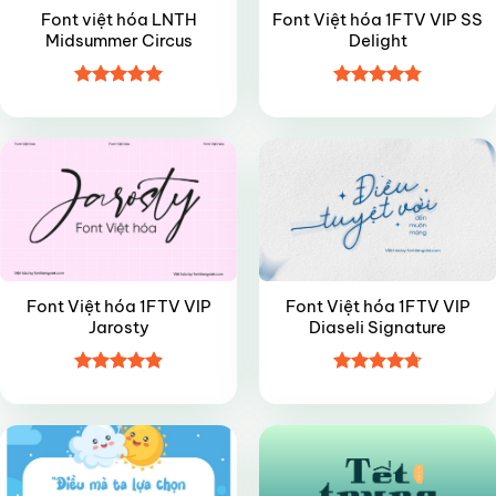
Font việt hóa LNTH
Font Việt hóa 1FTV VIP SS
Midsummer Circus
Delight
Được xếp
Được xếp
VIP
VIP
hạng
4.95
hạng
4.8
5
5 sao
sao
Font Việt hóa 1FTV VIP
Font Việt hóa 1FTV VIP
Jarosty
Diaseli Signature
Được xếp
Được xếp
VIP
VIP
hạng
4.9
5
hạng
4.7
5
sao
sao