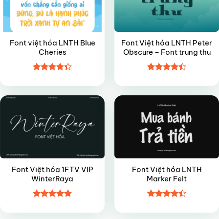
Font việt hóa LNTH Blue
Font Việt hóa LNTH Peter
Cheries
Obscure – Font trung thu
Được xếp
Được xếp
VIP
VIP
hạng
4.35
hạng
4.4
5 sao
5 sao
Font Việt hóa 1FTV VIP
Font Việt hóa LNTH
WinterRaya
Marker Felt
Được xếp
Được xếp
hạng
4.8
5
hạng
4.4