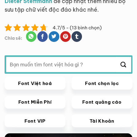
Dieter Steffmann
để cập nhật thêm nhiều bộ
sưu tập chữ viết độc đáo khác nhé.
4.7/5 - (13 bình chọn)
Chia sẽ:
Tìm
kiếm:
Font Việt hoá
Font chọn lọc
Font Miễn Phí
Font quảng cáo
Font VIP
Tài Khoản