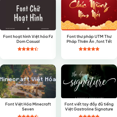
Font hoạt hình Việt hóa Fz
Font thư pháp UTM Thư
Dom Casual
Pháp Thiên Ân ,font Tết
Được xếp
Được xếp
VIP
FREE
hạng
4.4
hạng
5
5
5 sao
sao
Font Việt Hóa Minecraft
Font viết tay đầy đủ tiếng
Seven
Việt Gastroline Signature