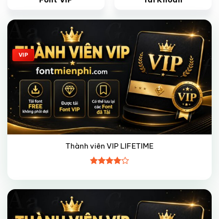
Giảm giá!
VIP
Thành viên VIP LIFETIME
Được
xếp hạng
4
5 sao
Giảm giá!