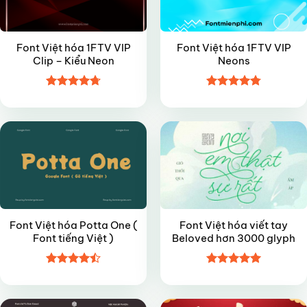
Font Việt hóa 1FTV VIP
Font Việt hóa 1FTV VIP
Clip – Kiểu Neon
Neons
Được xếp
Được xếp
FREE
FREE
hạng
4.7
5
hạng
4.8
5
sao
sao
Font Việt hóa Potta One (
Font Việt hóa viết tay
Font tiếng Việt )
Beloved hơn 3000 glyph
Được xếp
Được xếp
FREE
FREE
hạng
4.5
hạng
5
5
5 sao
sao