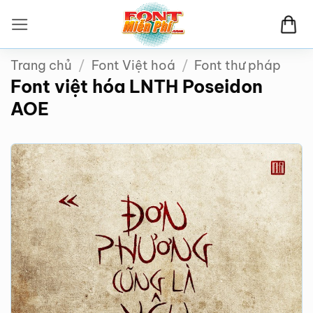
Bỏ
qua
nội
Trang chủ
/
Font Việt hoá
/
Font thư pháp
dung
Font việt hóa LNTH Poseidon
AOE