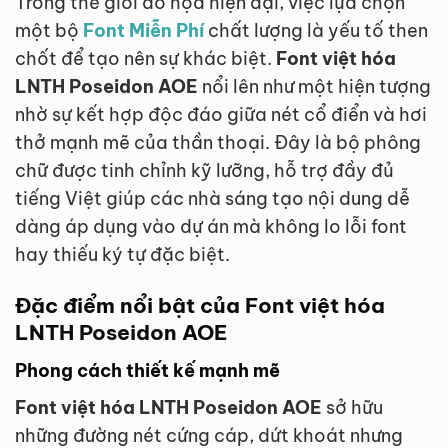
Trong thế giới đồ họa hiện đại, việc lựa chọn
một bộ
Font Miễn Phí
chất lượng là yếu tố then
chốt để tạo nên sự khác biệt.
Font việt hóa
LNTH Poseidon AOE
nổi lên như một hiện tượng
nhờ sự kết hợp độc đáo giữa nét cổ điển và hơi
thở mạnh mẽ của thần thoại. Đây là bộ phông
chữ được tinh chỉnh kỹ lưỡng, hỗ trợ đầy đủ
tiếng Việt giúp các nhà sáng tạo nội dung dễ
dàng áp dụng vào dự án mà không lo lỗi font
hay thiếu ký tự đặc biệt.
Đặc điểm nổi bật của Font việt hóa
LNTH Poseidon AOE
Phong cách thiết kế mạnh mẽ
Font việt hóa LNTH Poseidon AOE
sở hữu
những đường nét cứng cáp, dứt khoát nhưng