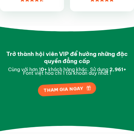
Được xếp
Được xếp
hạng
4.5
hạng
5
5
5 sao
sao
Trở thành hội viên VIP để hưởng những đặc
quyền đẳng cấp
Cùng với hơn 1
0
+
khách hàng khác. Sử dụng
2,998
+
Font việt hóa chỉ 1 tài khoản duy nhất !
THAM GIA NGAY