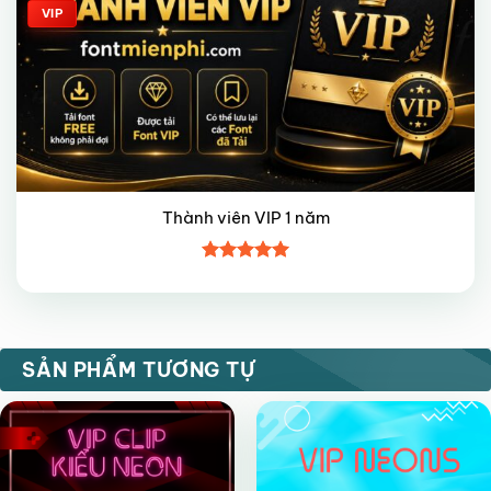
VIP
Thành viên VIP 1 năm
Được xếp
hạng
5
5
sao
VIP
VIP
SẢN PHẨM TƯƠNG TỰ