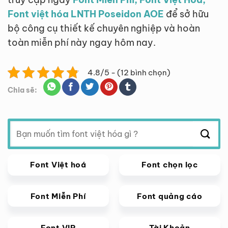
Font việt hóa LNTH Poseidon AOE
để sở hữu
bộ công cụ thiết kế chuyên nghiệp và hoàn
toàn miễn phí này ngay hôm nay.
4.8/5 - (12 bình chọn)
Chia sẽ:
Tìm
kiếm:
Font Việt hoá
Font chọn lọc
Font Miễn Phí
Font quảng cáo
Font VIP
Tài Khoản