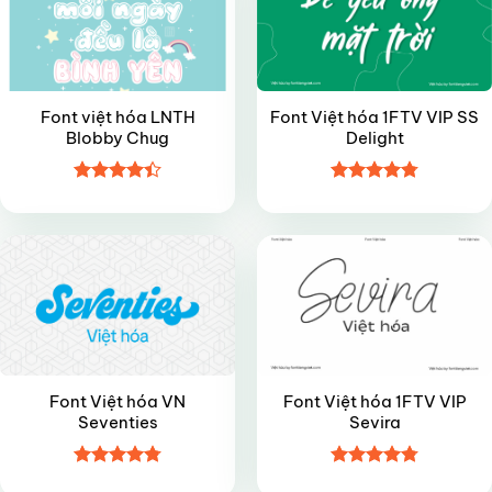
Font việt hóa LNTH
Font Việt hóa 1FTV VIP SS
Blobby Chug
Delight
Được xếp
Được xếp
VIP
VIP
hạng
4.4
hạng
4.8
5
5 sao
sao
Font Việt hóa VN
Font Việt hóa 1FTV VIP
Seventies
Sevira
Được xếp
Được xếp