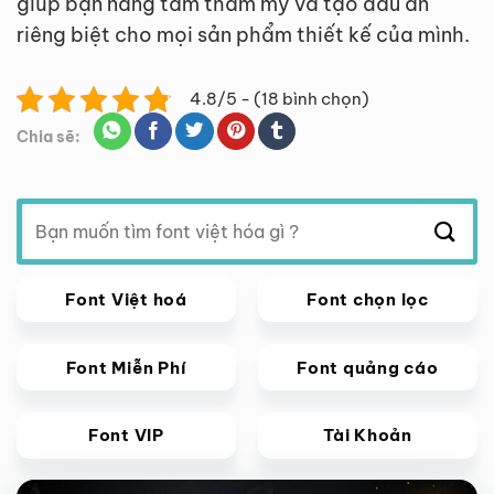
giúp bạn nâng tầm thẩm mỹ và tạo dấu ấn
riêng biệt cho mọi sản phẩm thiết kế của mình.
4.8/5 - (18 bình chọn)
Chia sẽ:
Tìm
kiếm:
Font Việt hoá
Font chọn lọc
Font Miễn Phí
Font quảng cáo
Font VIP
Tài Khoản
Giảm giá!