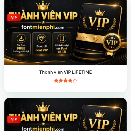
VIP
Thành viên VIP LIFETIME
Được
xếp hạng
4
5 sao
Giảm giá!
VIP