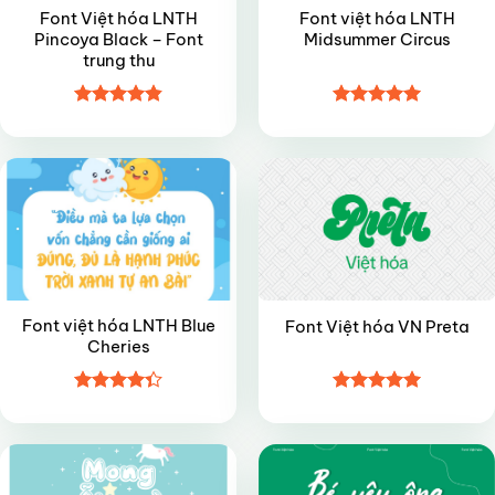
Font Việt hóa LNTH
Font việt hóa LNTH
Pincoya Black – Font
Midsummer Circus
trung thu
Được xếp
Được xếp
VIP
VIP
hạng
4.85
hạng
4.95
5 sao
5 sao
Font việt hóa LNTH Blue
Font Việt hóa VN Preta
Cheries
Được xếp
Được xếp
VIP
VIP
hạng
4.35
hạng
5
5
5 sao
sao