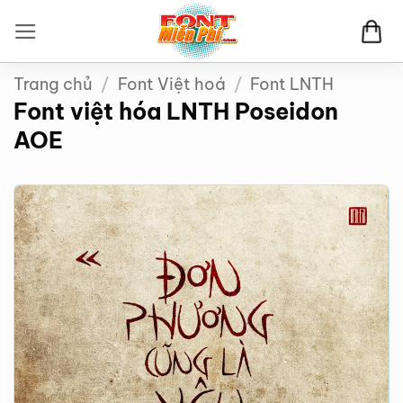
Bỏ
qua
nội
Trang chủ
/
Font Việt hoá
/
Font LNTH
dung
Font việt hóa LNTH Poseidon
AOE