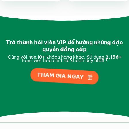
hạng
4.8
5
hạng
4.8
5
sao
sao
Trở thành hội viên VIP để hưởng những đặc
quyền đẳng cấp
Cùng với hơn 1
0
+
khách hàng khác. Sử dụng
2,907
+
Font việt hóa chỉ 1 tài khoản duy nhất !
THAM GIA NGAY