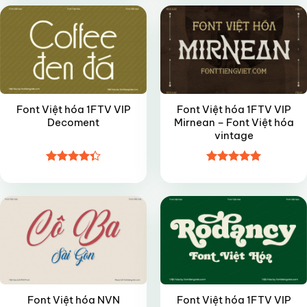
5 sao
5 sao
Font Việt hóa 1FTV VIP
Font Việt hóa 1FTV VIP
Decoment
Mirnean – Font Việt hóa
vintage
Được xếp
Được xếp
VIP
VIP
hạng
4.35
hạng
4.9
5
5 sao
sao
Font Việt hóa NVN
Font Việt hóa 1FTV VIP