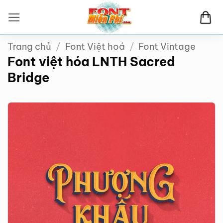
Bỏ
qua
nội
Trang chủ
/
Font Việt hoá
/
Font Vintage
dung
Font việt hóa LNTH Sacred
Bridge