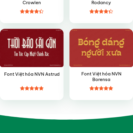
Crowlen
Rodancy
Được xếp
Được xếp
VIP
VIP
hạng
4.35
hạng
4.35
5 sao
5 sao
Font Việt hóa NVN
Font Việt hóa NVN Astrud
Borensa
Được xếp
Được xếp
hạng
5
5
hạng
4.95
sao
5 sao