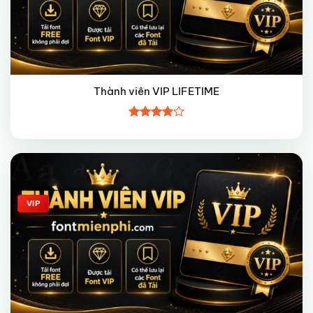
Thành viên VIP LIFETIME
Được
xếp hạng
4
5 sao
Giảm giá!
VIP