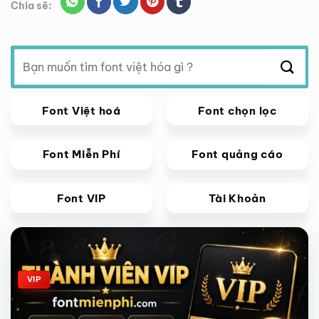
Chia sẽ:
Tìm
kiếm:
Font Việt hoá
Font chọn lọc
Font Miễn Phí
Font quảng cáo
Font VIP
Tài Khoản
Giảm giá!
VIP