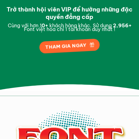
Trở thành hội viên VIP để hưởng những đặc
quyền đẳng cấp
Cùng với hơn 1
0
+
khách hàng khác. Sử dụng
2,998
+
Font việt hóa chỉ 1 tài khoản duy nhất !
THAM GIA NGAY