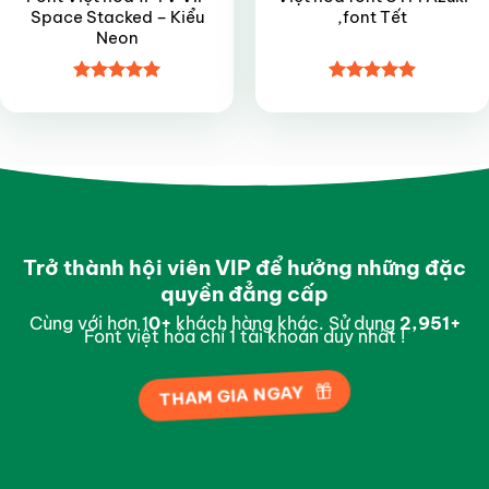
Space Stacked – Kiểu
,font Tết
Neon
Được xếp
Được xếp
hạng
5
5
hạng
4.9
5
sao
sao
Trở thành hội viên VIP để hưởng những đặc
quyền đẳng cấp
Cùng với hơn 1
0
+
khách hàng khác. Sử dụng
2,996
+
Font việt hóa chỉ 1 tài khoản duy nhất !
THAM GIA NGAY