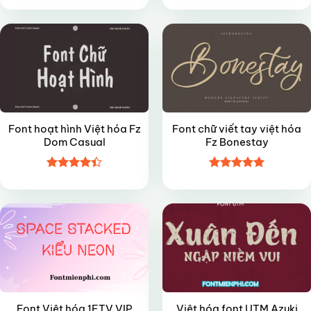
hạng
5
5
hạng
4.8
5
sao
sao
Font hoạt hình Việt hóa Fz
Font chữ viết tay việt hóa
Dom Casual
Fz Bonestay
Được xếp
Được xếp
VIP
VIP
hạng
4.4
hạng
4.9
5
5 sao
sao
Font Việt hóa 1FTV VIP
Việt hóa font UTM Azuki