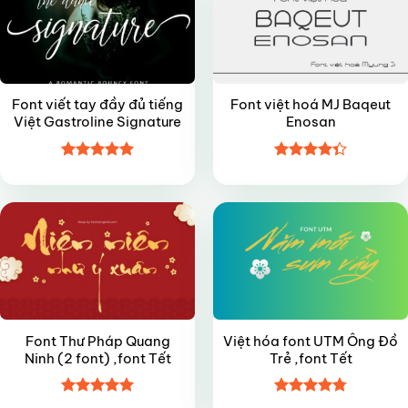
Font viết tay đầy đủ tiếng
Font việt hoá MJ Baqeut
Việt Gastroline Signature
Enosan
Được xếp
Được xếp
FREE
FREE
hạng
5
5
hạng
4.35
sao
5 sao
Font Thư Pháp Quang
Việt hóa font UTM Ông Đồ
Ninh (2 font) ,font Tết
Trẻ ,font Tết
Được xếp
Được xếp
FREE
FREE