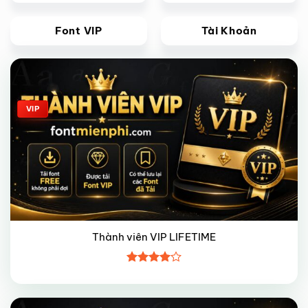
Font VIP
Tài Khoản
Giảm giá!
VIP
Thành viên VIP LIFETIME
Được
xếp hạng
4
5 sao
Giảm giá!