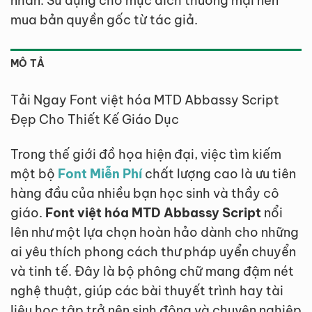
nhân. Sử dụng cho mục đích thương mại nên
mua bản quyền gốc từ tác giả.
MÔ TẢ
Tải Ngay Font việt hóa MTD Abbassy Script
Đẹp Cho Thiết Kế Giáo Dục
Trong thế giới đồ họa hiện đại, việc tìm kiếm
một bộ
Font Miễn Phí
chất lượng cao là ưu tiên
hàng đầu của nhiều bạn học sinh và thầy cô
giáo.
Font việt hóa MTD Abbassy Script
nổi
lên như một lựa chọn hoàn hảo dành cho những
ai yêu thích phong cách thư pháp uyển chuyển
và tinh tế. Đây là bộ phông chữ mang đậm nét
nghệ thuật, giúp các bài thuyết trình hay tài
liệu học tập trở nên sinh động và chuyên nghiệp