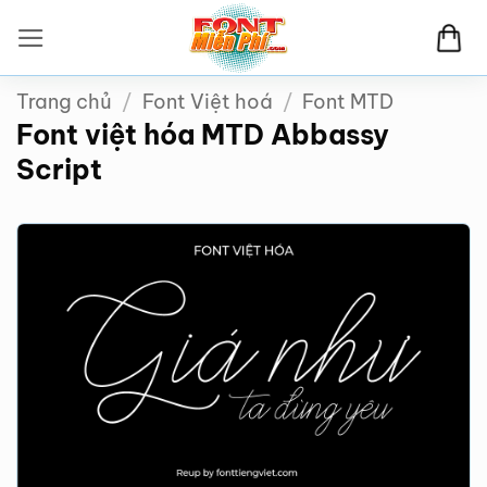
Bỏ
qua
nội
Trang chủ
/
Font Việt hoá
/
Font MTD
dung
Font việt hóa MTD Abbassy
Script