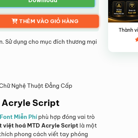
Download
THÊM VÀO GIỎ HÀNG
Thành v
n. Sử dụng cho mục đích thương mại
Đ
x
4
t Chữ Nghệ Thuật Đẳng Cấp
 Acryle Script
Font Miễn Phí
phù hợp đóng vai trò
t việt hoá MTD Acryle Script
là một
 thích phong cách viết tay phóng