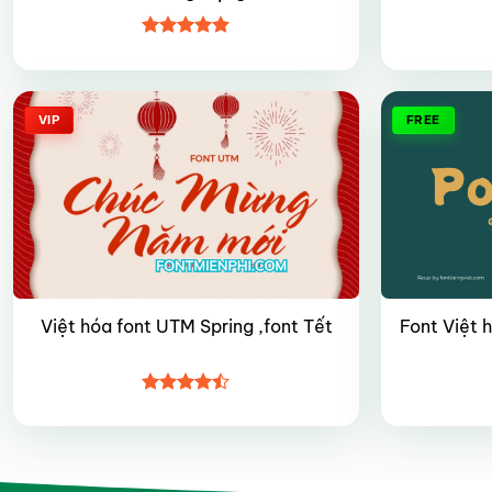
Được xếp
hạng
4.9
5
sao
VIP
FREE
Font Việt 
Việt hóa font UTM Spring ,font Tết
Được xếp
hạng
4.45
5 sao