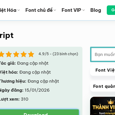
iệt Hóa
Font chủ đề
Font VIP
Blog
G
ript
Tìm
4.9/5 - (23 bình chọn)
kiếm:
Tác giả:
Đang cập nhật
Font Việ
Việt hóa:
Đang cập nhật
Thương hiệu:
Đang cập nhật
Font quả
Ngày đăng:
15/01/2026
VIP
Lượt xem:
310
Giảm giá!