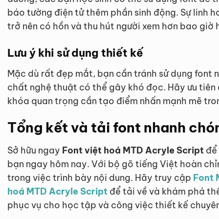
báo tường điện tử thêm phần sinh động. Sự linh h
trở nên có hồn và thu hút người xem hơn bao giờ 
Lưu ý khi sử dụng thiết kế
Mặc dù rất đẹp mắt, bạn cần tránh sử dụng font n
chất nghệ thuật có thể gây khó đọc. Hãy ưu tiên
khóa quan trọng cần tạo điểm nhấn mạnh mẽ tron
Tổng kết và tải font nhanh chó
Sở hữu ngay
Font việt hoá MTD Acryle Script
để 
bạn ngay hôm nay. Với bộ gõ tiếng Việt hoàn chỉ
trong việc trình bày nội dung. Hãy truy cập
Font 
hoá MTD Acryle Script
để tải về và khám phá th
phục vụ cho học tập và công việc thiết kế chuyê