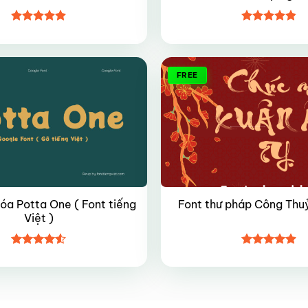
Được xếp
Được xếp
hạng
5
5
hạng
4.8
5
sao
sao
FREE
hóa Potta One ( Font tiếng
Font thư pháp Công Thuỷ
Việt )
Được xếp
Được xếp
hạng
4.5
hạng
4.9
5
5 sao
sao