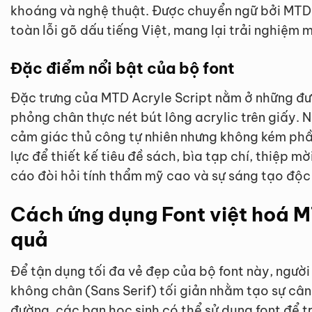
khoáng và nghệ thuật. Được chuyển ngữ bởi MTD
toàn lỗi gõ dấu tiếng Việt, mang lại trải nghiệm
Đặc điểm nổi bật của bộ font
Đặc trưng của MTD Acryle Script nằm ở những đ
phỏng chân thực nét bút lông acrylic trên giấy.
cảm giác thủ công tự nhiên nhưng không kém phầ
lực để thiết kế tiêu đề sách, bìa tạp chí, thiệp 
cáo đòi hỏi tính thẩm mỹ cao và sự sáng tạo độc
Cách ứng dụng Font việt hoá M
quả
Để tận dụng tối đa vẻ đẹp của bộ font này, ngườ
không chân (Sans Serif) tối giản nhằm tạo sự cân
đường, các bạn học sinh có thể sử dụng font để tr