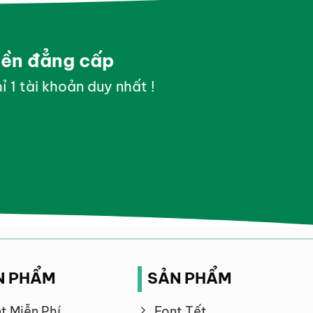
yền đẳng cấp
ỉ 1 tài khoản duy nhất !
N PHẨM
SẢN PHẨM
t Miễn Phí
Font Tết