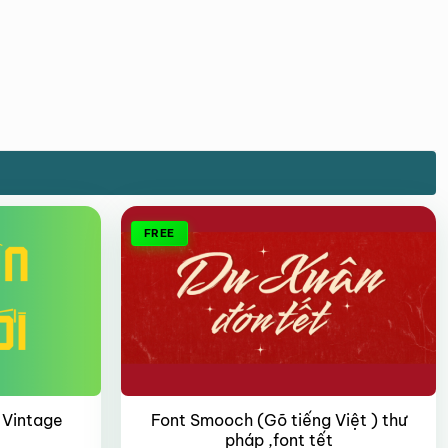
FREE
 Vintage
Font Smooch (Gõ tiếng Việt ) thư
pháp ,font tết