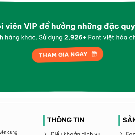
ội viên VIP để hưởng những đặc qu
h hàng khác. Sử dụng
2,998
+
Font việt hóa ch
THAM GIA NGAY
THÔNG TIN
SẢ
yên cung
Điều khoản dịch vụ
Fon