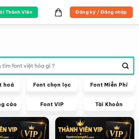
ói Thành Viên
Đăng ký / Đăng nhập
t hoá
Font chọn lọc
Font Miễn Phí
ng cáo
Font VIP
Tài Khoản
VIP
Giảm giá!