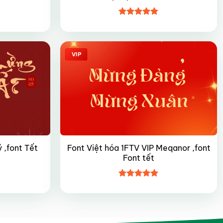
Được xếp
hạng
4.8
5
sao
VIP
Font Việt hóa 1FTV VIP Meqanor ,font
 ,font Tết
Font tết
Được xếp
hạng
4.9
5
sao