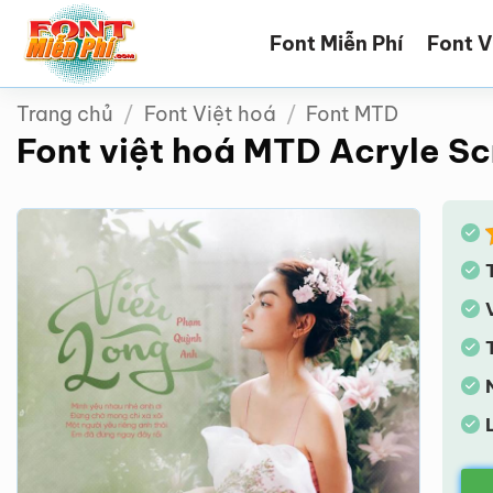
Bỏ
Font Miễn Phí
Font V
qua
nội
dung
Trang chủ
/
Font Việt hoá
/
Font MTD
Font việt hoá MTD Acryle Sc