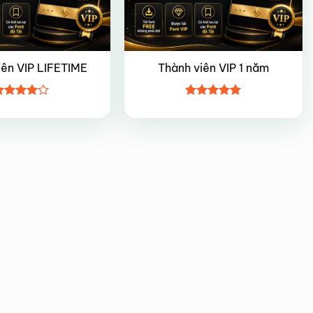
iên VIP LIFETIME
Thành viên VIP 1 năm
ược
Được xếp
ếp hạng
hạng
5
5
5 sao
sao