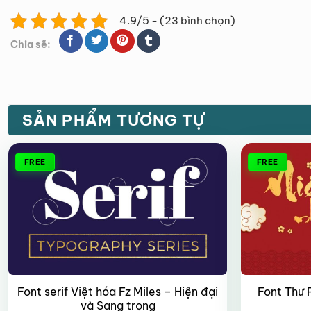
4.9/5 - (23 bình chọn)
Chia sẽ:
SẢN PHẨM TƯƠNG TỰ
FREE
FREE
Font serif Việt hóa Fz Miles – Hiện đại
Font Thư 
và Sang trọng