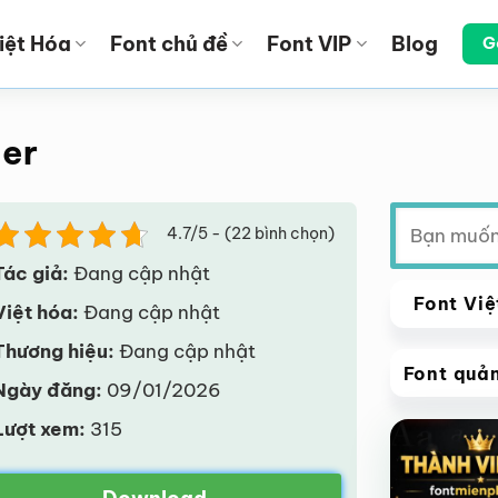
iệt Hóa
Font chủ đề
Font VIP
Blog
G
der
Tìm
4.7/5 - (22 bình chọn)
kiếm:
Tác giả:
Đang cập nhật
Font Việ
Việt hóa:
Đang cập nhật
Thương hiệu:
Đang cập nhật
Font quả
Ngày đăng:
09/01/2026
VIP
Lượt xem:
315
Giảm giá!