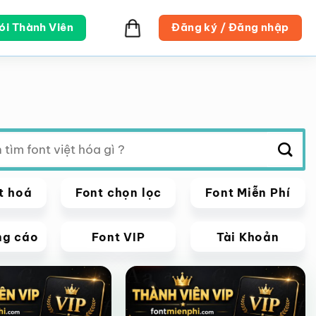
ói Thành Viên
Đăng ký / Đăng nhập
t hoá
Font chọn lọc
Font Miễn Phí
ng cáo
Font VIP
Tài Khoản
VIP
Giảm giá!