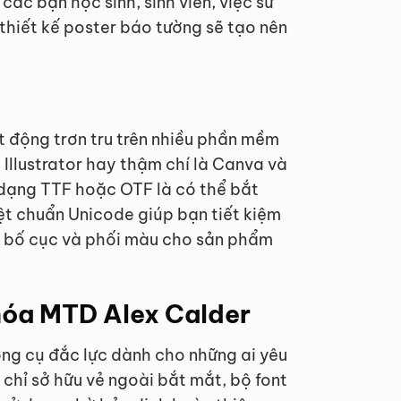
 các bạn học sinh, sinh viên, việc sử
 thiết kế poster báo tường sẽ tạo nên
t động trơn tru trên nhiều phần mềm
Illustrator hay thậm chí là Canva và
 dạng TTF hoặc OTF là có thể bắt
ệt chuẩn Unicode giúp bạn tiết kiệm
ệc bố cục và phối màu cho sản phẩm
 hóa MTD Alex Calder
ông cụ đắc lực dành cho những ai yêu
chỉ sở hữu vẻ ngoài bắt mắt, bộ font