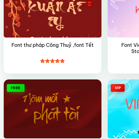
Font Vi
Font thư pháp Công Thuỷ ,font Tết
St
Được xếp
hạng
4.9
5
sao
FREE
VIP