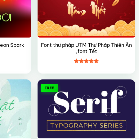
Font thư pháp UTM Thư Pháp Thiên Ân
Neon Spark
,font Tết
Được xếp
hạng
5
5
sao
FREE