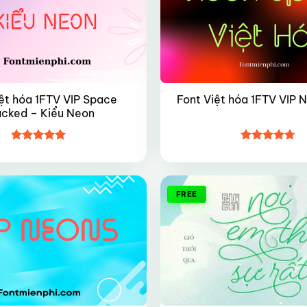
ệt hóa 1FTV VIP Space
Font Việt hóa 1FTV VIP 
acked – Kiểu Neon
Được xếp
Được xếp
hạng
5
5
hạng
4.7
5
sao
sao
FREE