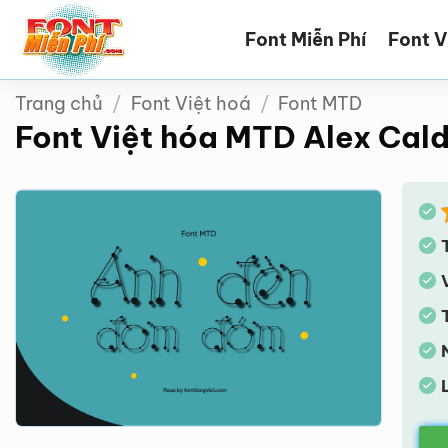
Bỏ
Font Miễn Phí
Font V
qua
nội
dung
Trang chủ
/
Font Việt hoá
/
Font MTD
Font Việt hóa MTD Alex Cal