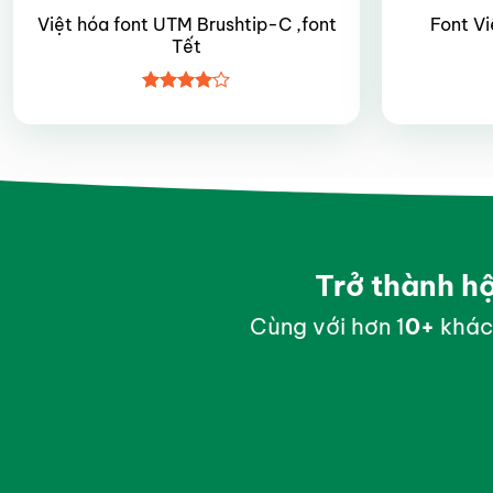
Việt hóa font UTM Brushtip-C ,font
Font Vi
Tết
Được
xếp hạng
4
5 sao
Trở thành h
Cùng với hơn 1
0
+
khác