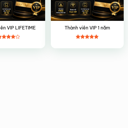
iên VIP LIFETIME
Thành viên VIP 1 năm
ược
Được xếp
ếp hạng
hạng
5
5
5 sao
sao