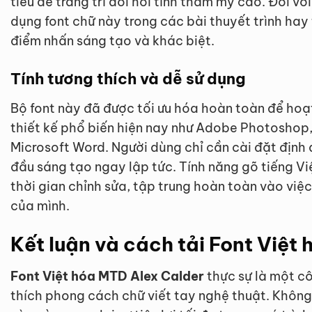
tiêu đề trang trí đòi hỏi tính thẩm mỹ cao. Đối với
dụng font chữ này trong các bài thuyết trình hay
điểm nhấn sáng tạo và khác biệt.
Tính tương thích và dễ sử dụng
Bộ font này đã được tối ưu hóa hoàn toàn để hoạ
thiết kế phổ biến hiện nay như Adobe Photoshop, 
Microsoft Word. Người dùng chỉ cần cài đặt định
đầu sáng tạo ngay lập tức. Tính năng gõ tiếng Vi
thời gian chỉnh sửa, tập trung hoàn toàn vào vi
của mình.
Kết luận và cách tải Font Việt
Font Việt hóa MTD Alex Calder
thực sự là một c
thích phong cách chữ viết tay nghệ thuật. Không 