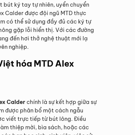
 bút ký tay tự nhiên, uyển chuyển
lex Calder được đội ngũ MTD thực
Nam có thể sử dụng đầy đủ các ký tự
hông gặp lỗi hiển thị. Với các đường
ang đến hơi thở nghệ thuật mới lạ
yên nghiệp.
Việt hóa MTD Alex
ex Calder
chính là sự kết hợp giữa sự
ậm được phân bổ một cách ngẫu
 viết trực tiếp từ bút lông. Điều
 làm thiệp mời, bìa sách, hoặc các