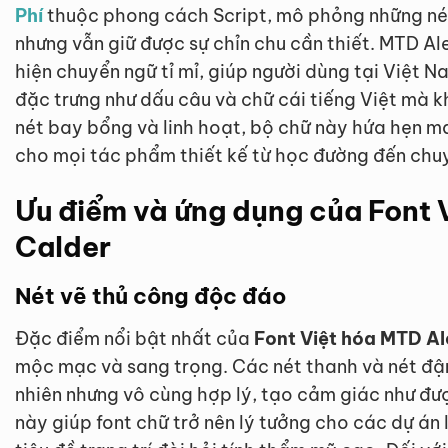
Phí
thuộc phong cách Script, mô phỏng những nét
nhưng vẫn giữ được sự chỉn chu cần thiết. MTD A
hiện chuyển ngữ tỉ mỉ, giúp người dùng tại Việt 
đặc trưng như dấu câu và chữ cái tiếng Việt mà k
nét bay bổng và linh hoạt, bộ chữ này hứa hẹn m
cho mọi tác phẩm thiết kế từ học đường đến chu
Ưu điểm và ứng dụng của Font 
Calder
Nét vẽ thủ công độc đáo
Đặc điểm nổi bật nhất của
Font Việt hóa MTD Al
mộc mạc và sang trọng. Các nét thanh và nét đ
nhiên nhưng vô cùng hợp lý, tạo cảm giác như được
này giúp font chữ trở nên lý tưởng cho các dự án