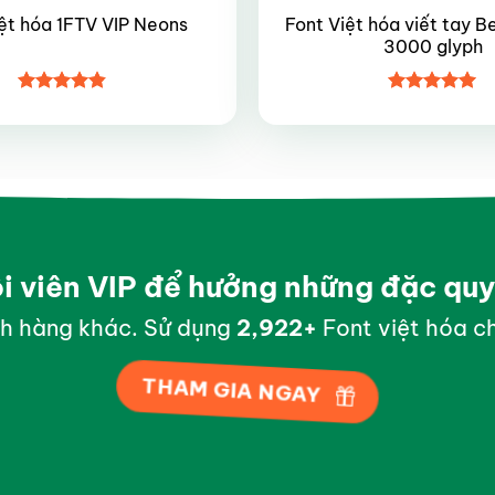
Font Việt hóa viết tay B
ệt hóa 1FTV VIP Neons
3000 glyph
Được xếp
Được xếp
hạng
4.8
5
hạng
5
5
sao
sao
ội viên VIP để hưởng những đặc qu
h hàng khác. Sử dụng
2,999
+
Font việt hóa ch
THAM GIA NGAY