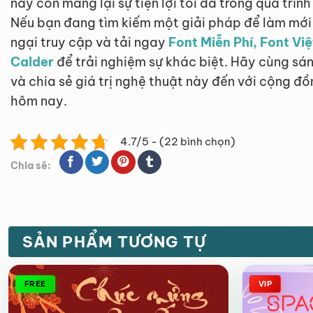
này còn mang lại sự tiện lợi tối đa trong quá trìn
Nếu bạn đang tìm kiếm một giải pháp để làm mới 
ngại truy cập và tải ngay
Font Miễn Phí, Font Vi
Calder
để trải nghiệm sự khác biệt. Hãy cùng sá
và chia sẻ giá trị nghệ thuật này đến với cộng đồ
hôm nay.
4.7/5 - (22 bình chọn)
Chia sẽ:
SẢN PHẨM TƯƠNG TỰ
FREE
VIP