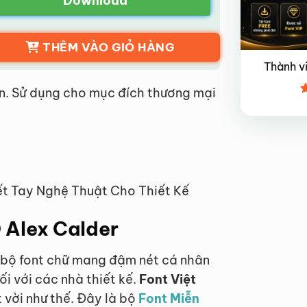
Download
THÊM VÀO GIỎ HÀNG
Thành v
n. Sử dụng cho mục đích thương mại
Đ
x
4
ết Tay Nghệ Thuật Cho Thiết Kế
D Alex Calder
t bộ font chữ mang đậm nét cá nhân
i với các nhà thiết kế.
Font Việt
 vời như thế. Đây là bộ
Font Miễn