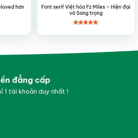
eloved hơn
Font serif Việt hóa Fz Miles – Hiện đại
và Sang trọng
Được xếp
hạng
4.9
5
sao
yền đẳng cấp
ỉ 1 tài khoản duy nhất !