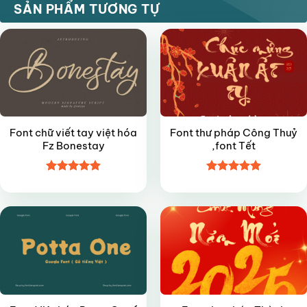
FREE
FREE
SẢN PHẨM TƯƠNG TỰ
Font chữ viết tay việt hóa
Font thư pháp Công Thuỷ
Fz Bonestay
,font Tết
Được xếp
Được xếp
FREE
FREE
hạng
4.9
5
hạng
4.9
5
sao
sao