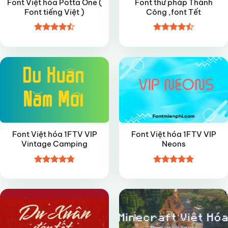
Font Việt hóa Potta One (
Font thư pháp Thành
Font tiếng Việt )
Công ,font Tết
Được xếp
Được xếp
FREE
VIP
hạng
4.5
hạng
4.5
5 sao
5 sao
Font Việt hóa 1FTV VIP
Font Việt hóa 1FTV VIP
Vintage Camping
Neons
Được xếp
Được xếp
FREE
VIP
hạng
4.8
5
hạng
4.8
5
sao
sao