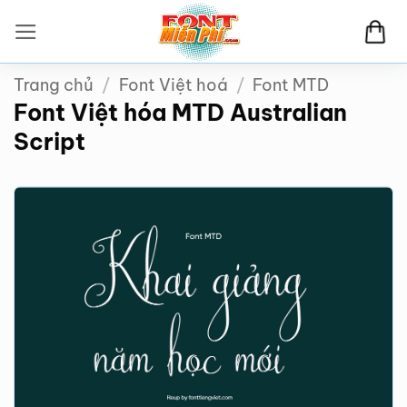
Bỏ
qua
nội
Trang chủ
/
Font Việt hoá
/
Font MTD
dung
Font Việt hóa MTD Australian
Script