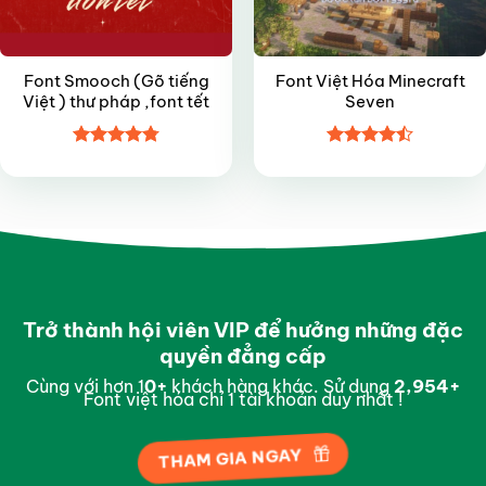
Font Smooch (Gõ tiếng
Font Việt Hóa Minecraft
Việt ) thư pháp ,font tết
Seven
Được xếp
Được xếp
hạng
4.8
5
hạng
4.5
sao
5 sao
Trở thành hội viên VIP để hưởng những đặc
quyền đẳng cấp
Cùng với hơn 1
0
+
khách hàng khác. Sử dụng
2,996
+
Font việt hóa chỉ 1 tài khoản duy nhất !
THAM GIA NGAY