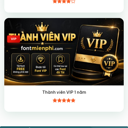
Được
xếp hạng
4
5 sao
Giảm giá!
VIP
Thành viên VIP 1 năm
Được xếp
hạng
5
5
sao