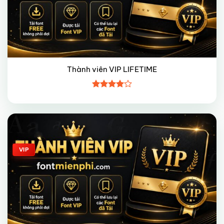
Thành viên VIP LIFETIME
Được
xếp hạng
4
5 sao
Giảm giá!
VIP