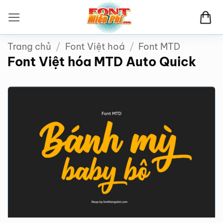
Bỏ
qua
nội
Trang chủ
/
Font Việt hoá
/
Font MTD
dung
Font Việt hóa MTD Auto Quick