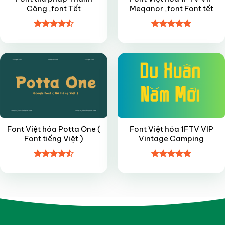
Công ,font Tết
Meqanor ,font Font tết
Được xếp
Được xếp
FREE
FREE
hạng
4.5
hạng
4.9
5
5 sao
sao
Font Việt hóa Potta One (
Font Việt hóa 1FTV VIP
Font tiếng Việt )
Vintage Camping
Được xếp
Được xếp
hạng
4.5
hạng
4.8
5
5 sao
sao