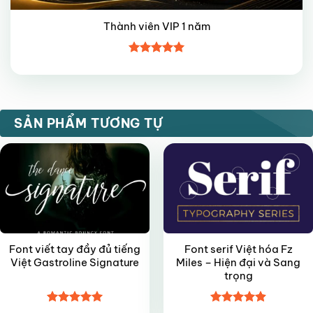
Thành viên VIP 1 năm
Được xếp
hạng
5
5
sao
FREE
FREE
SẢN PHẨM TƯƠNG TỰ
Font viết tay đầy đủ tiếng
Font serif Việt hóa Fz
Việt Gastroline Signature
Miles – Hiện đại và Sang
trọng
Được xếp
Được xếp