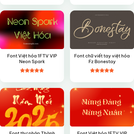
VIP
FREE
hạng
5
5
hạng
4.9
5
sao
sao
Font Việt hóa 1FTV VIP
Font chữ viết tay việt hóa
Neon Spark
Fz Bonestay
Được xếp
Được xếp
FREE
VIP
hạng
4.7
5
hạng
4.9
5
sao
sao
Font thư pháp Thành
Font Việt hóa 1FTV VIP