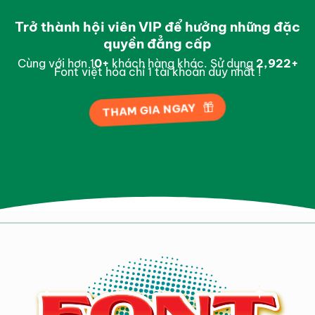
Trở thành hội viên VIP để hưởng những đặc
quyền đẳng cấp
Cùng với hơn 1
0
+
khách hàng khác. Sử dụng
2,994
+
Font việt hóa chỉ 1 tài khoản duy nhất !
THAM GIA NGAY