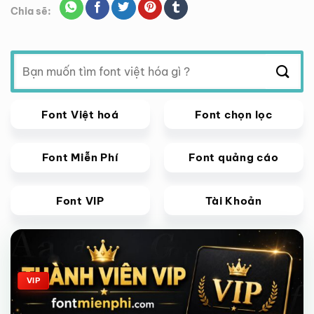
Chia sẽ:
Tìm
kiếm:
Font Việt hoá
Font chọn lọc
Font Miễn Phí
Font quảng cáo
Font VIP
Tài Khoản
Giảm giá!
VIP