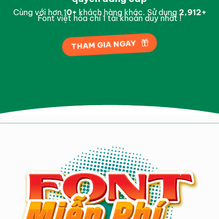
Cùng với hơn 1
0
+
khách hàng khác. Sử dụng
2,994
+
Font việt hóa chỉ 1 tài khoản duy nhất !
THAM GIA NGAY