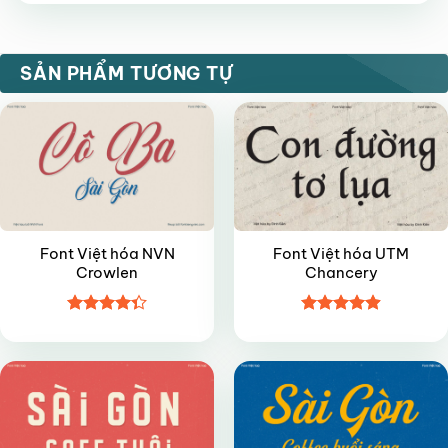
hạng
5
5
sao
VIP
VIP
SẢN PHẨM TƯƠNG TỰ
Font Việt hóa NVN
Font Việt hóa UTM
Crowlen
Chancery
Được xếp
Được xếp
VIP
VIP
hạng
4.35
hạng
4.9
5
5 sao
sao