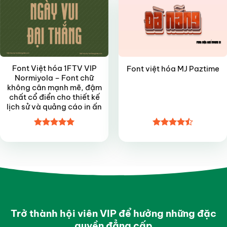
Font Việt hóa 1FTV VIP
Font việt hóa MJ Paztime
Normiyola – Font chữ
không cân mạnh mẽ, đậm
chất cổ điển cho thiết kế
lịch sử và quảng cáo in ấn
Được xếp
Được xếp
hạng
4.95
hạng
4.5
5 sao
5 sao
Trở thành hội viên VIP để hưởng những đặc
quyền đẳng cấp