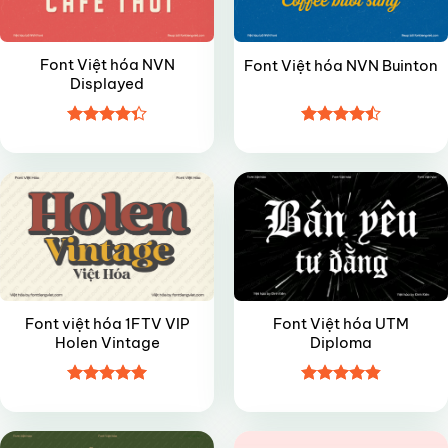
Font Việt hóa NVN
Font Việt hóa NVN Buinton
Displayed
Được xếp
Được xếp
VIP
VIP
hạng
4.35
hạng
4.5
5 sao
5 sao
Font việt hóa 1FTV VIP
Font Việt hóa UTM
Holen Vintage
Diploma
Được xếp
Được xếp
VIP
VIP
hạng
4.95
hạng
4.85
5 sao
5 sao