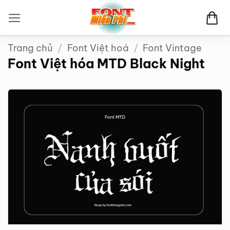
Bỏ
qua
nội
Trang chủ
/
Font Việt hoá
/
Font Vintage
dung
Font Việt hóa MTD Black Night