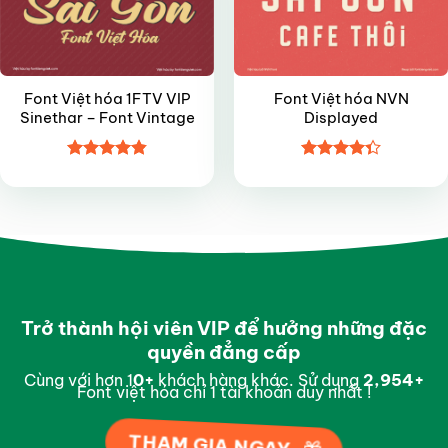
Font Việt hóa 1FTV VIP
Font Việt hóa NVN
Sinethar – Font Vintage
Displayed
Được xếp
Được xếp
hạng
4.85
hạng
4.35
5 sao
5 sao
Trở thành hội viên VIP để hưởng những đặc
quyền đẳng cấp
Cùng với hơn 1
0
+
khách hàng khác. Sử dụng
2,997
+
Font việt hóa chỉ 1 tài khoản duy nhất !
THAM GIA NGAY