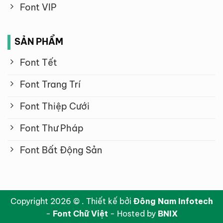
Font VIP
SẢN PHẨM
Font Tết
Font Trang Trí
Font Thiệp Cưới
Font Thư Pháp
Font Bất Động Sản
Copyright 2026 © . Thiết kế bởi
Đông Nam Infotech
-
Font Chữ Việt
- Hosted by
BNIX