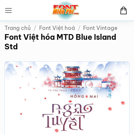
Bỏ
qua
nội
Trang chủ
/
Font Việt hoá
/
Font Vintage
dung
Font Việt hóa MTD Blue Island
Std