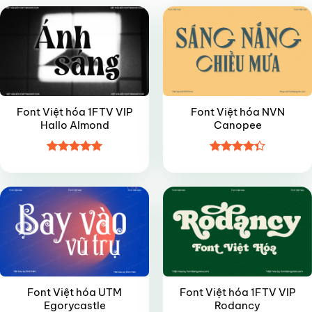
Font Việt hóa 1FTV VIP
Font Việt hóa NVN
Hallo Almond
Canopee
Được xếp
Được xếp
VIP
VIP
hạng
4.95
hạng
4.35
5 sao
5 sao
Font Việt hóa UTM
Font Việt hóa 1FTV VIP
Egorycastle
Rodancy