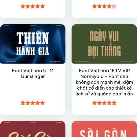
Được xếp
Được xếp
VIP
VIP
hạng
5
5
hạng
4.35
sao
5 sao
Font Việt hóa UTM
Font Việt hóa 1FTV VIP
Gunslinger
Normiyola – Font chữ
không cân mạnh mẽ, đậm
chất cổ điển cho thiết kế
lịch sử và quảng cáo in ấn
Được xếp
Được xếp
VIP
VIP
hạng
4.9
5
hạng
4.95
sao
5 sao