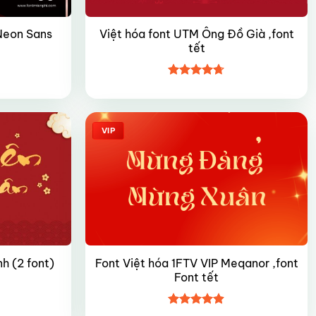
Việt hóa font UTM Ông Đồ Già ,font
 Neon Sans
tết
Được xếp
hạng
4.7
5
sao
VIP
h (2 font)
Font Việt hóa 1FTV VIP Meqanor ,font
Font tết
Được xếp