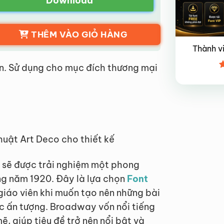
Download
THÊM VÀO GIỎ HÀNG
Thành v
n. Sử dụng cho mục đích thương mại
Đ
x
4
uật Art Deco cho thiết kế
n sẽ được trải nghiệm một phong
ng năm 1920. Đây là lựa chọn
Font
giáo viên khi muốn tạo nên những bài
c ấn tượng. Broadway vốn nổi tiếng
, giúp tiêu đề trở nên nổi bật và