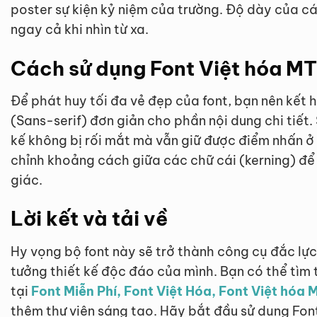
poster sự kiện kỷ niệm của trường. Độ dày của cá
ngay cả khi nhìn từ xa.
Cách sử dụng Font Việt hóa M
Để phát huy tối đa vẻ đẹp của font, bạn nên kết 
(Sans-serif) đơn giản cho phần nội dung chi tiết.
kế không bị rối mắt mà vẫn giữ được điểm nhấn ở
chỉnh khoảng cách giữa các chữ cái (kerning) để 
giác.
Lời kết và tải về
Hy vọng bộ font này sẽ trở thành công cụ đắc lự
tưởng thiết kế độc đáo của mình. Bạn có thể tìm 
tại
Font Miễn Phí, Font Việt Hóa, Font Việt hó
thêm thư viện sáng tạo. Hãy bắt đầu sử dụng F