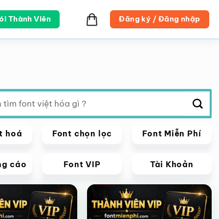
ói Thành Viên
Đăng ký / Đăng nhập
t hoá
Font chọn lọc
Font Miễn Phí
ng cáo
Font VIP
Tài Khoản
VIP
Giảm giá!