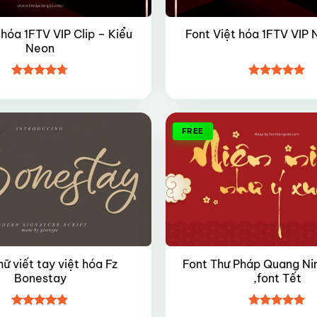
 hóa 1FTV VIP Clip – Kiểu
Font Việt hóa 1FTV VIP
Neon
Được xếp
Được xếp
hạng
4.7
5
hạng
5
5
sao
sao
FREE
ữ viết tay việt hóa Fz
Font Thư Pháp Quang Nin
Bonestay
,font Tết
Được xếp
Được xếp