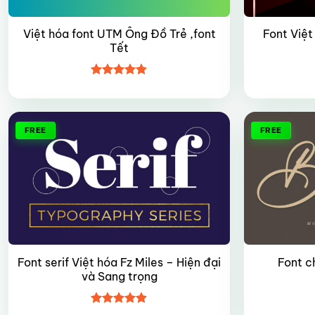
Việt hóa font UTM Ông Đồ Trẻ ,font
Font Việt
Tết
Được xếp
hạng
4.8
5
sao
FREE
FREE
Font serif Việt hóa Fz Miles – Hiện đại
Font ch
và Sang trọng
Được xếp