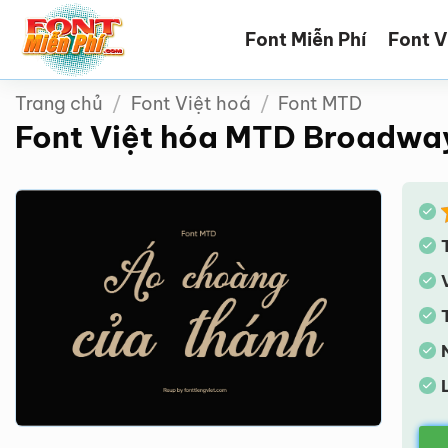
Bỏ
Font Miễn Phí
Font V
qua
nội
dung
Trang chủ
/
Font Việt hoá
/
Font MTD
Font Việt hóa MTD Broadwa