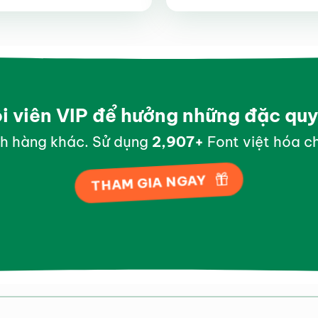
hạng
4.9
5
hạng
5
5
sao
sao
ội viên VIP để hưởng những đặc qu
h hàng khác. Sử dụng
2,998
+
Font việt hóa ch
THAM GIA NGAY