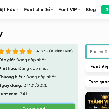
iệt Hóa
Font chủ đề
Font VIP
Blog
G
y
Tìm
4.7/5 - (16 bình chọn)
kiếm:
Tác giả:
Đang cập nhật
Font Việ
Việt hóa:
Đang cập nhật
Thương hiệu:
Đang cập nhật
Font quả
Ngày đăng:
07/01/2026
VIP
Lượt xem:
341
Giảm giá!