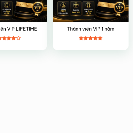
iên VIP LIFETIME
Thành viên VIP 1 năm
ược
Được xếp
ếp hạng
hạng
5
5
5 sao
sao