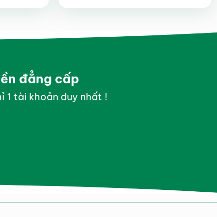
hạng
4.9
5
sao
yền đẳng cấp
ỉ 1 tài khoản duy nhất !