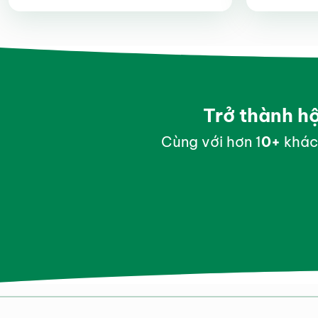
hạng
4.9
5
sao
Trở thành h
Cùng với hơn 1
0
+
khác