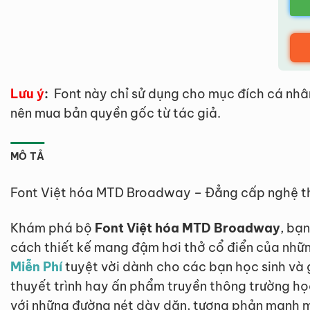
Lưu ý
:
Font này chỉ sử dụng cho mục đích cá nhâ
nên mua bản quyền gốc từ tác giả.
MÔ TẢ
Font Việt hóa MTD Broadway – Đẳng cấp nghệ th
Khám phá bộ
Font Việt hóa MTD Broadway
, bạ
cách thiết kế mang đậm hơi thở cổ điển của nhữ
Miễn Phí
tuyệt vời dành cho các bạn học sinh và 
thuyết trình hay ấn phẩm truyền thông trường họ
với những đường nét dày dặn, tương phản mạnh mẽ