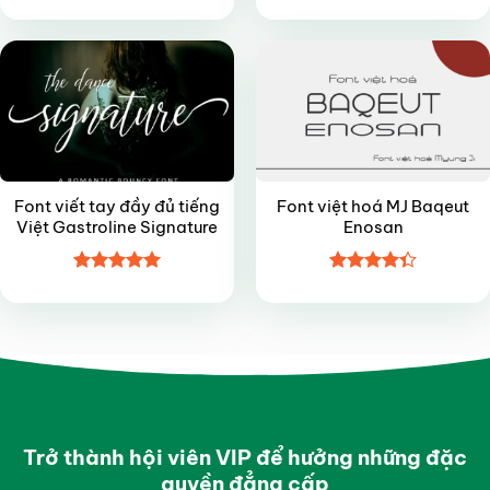
Được xếp
Được xếp
FREE
FREE
hạng
5
5
hạng
4.7
5
sao
sao
Font viết tay đầy đủ tiếng
Font việt hoá MJ Baqeut
Việt Gastroline Signature
Enosan
Được xếp
Được xếp
hạng
5
5
hạng
4.35
sao
5 sao
Trở thành hội viên VIP để hưởng những đặc
quyền đẳng cấp