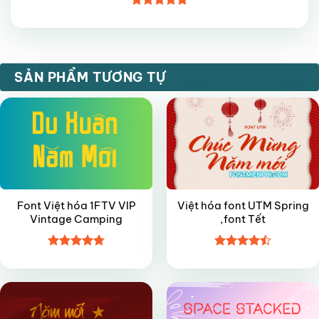
Được xếp
hạng
5
5
sao
FREE
VIP
SẢN PHẨM TƯƠNG TỰ
Font Việt hóa 1FTV VIP
Việt hóa font UTM Spring
Vintage Camping
,font Tết
Được xếp
Được xếp
FREE
VIP
hạng
4.8
5
hạng
4.45
sao
5 sao