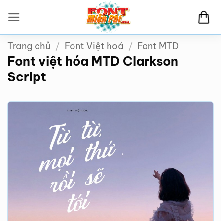
Bỏ
qua
nội
Trang chủ
/
Font Việt hoá
/
Font MTD
dung
Font việt hóa MTD Clarkson
Script