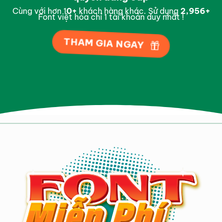
Cùng với hơn 1
0
+
khách hàng khác. Sử dụng
2,998
+
Font việt hóa chỉ 1 tài khoản duy nhất !
THAM GIA NGAY