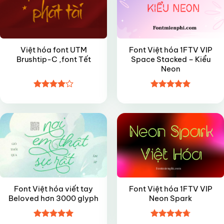
Việt hóa font UTM
Font Việt hóa 1FTV VIP
Brushtip-C ,font Tết
Space Stacked – Kiểu
Neon
Được
Được xếp
FREE
VIP
xếp hạng
hạng
5
5
4
5 sao
sao
Font Việt hóa viết tay
Font Việt hóa 1FTV VIP
Beloved hơn 3000 glyph
Neon Spark