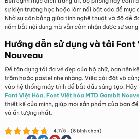
Bên cạnh mục đích trang trí, bộ phông này còn rất
sự kiện trường học hoặc làm nổi bật các đề mục q
Nhờ sự cân bằng giữa tính nghệ thuật và độ dễ đ
nắm bắt nội dung mà vẫn cảm nhận được sự sang
Hướng dẫn sử dụng và tải Font
Nouveau
Để tận dụng tối đa vẻ đẹp của bộ chữ, bạn nên 
trầm hoặc pastel nhẹ nhàng. Việc cài đặt vô cùng
vào hệ thống máy tính để bắt đầu sáng tạo. Hãy
Font Việt Hóa, Font Việt hóa MTD Gambit Nouv
thiết kế của mình, giúp mọi sản phẩm của bạn 
và ấn tượng nhất.
4.7/5 - (8 bình chọn)