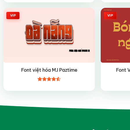
hạng
4.85
5 sao
VIP
VIP
Font việt hóa MJ Paztime
Font 
Được xếp
hạng
4.5
5 sao