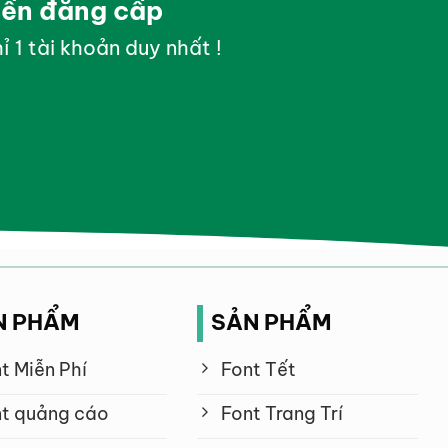
yền đẳng cấp
ỉ 1 tài khoản duy nhất !
N PHẨM
SẢN PHẨM
t Miễn Phí
Font Tết
t quảng cáo
Font Trang Trí