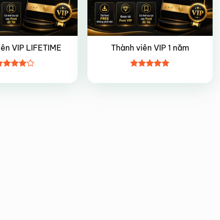
iên VIP LIFETIME
Thành viên VIP 1 năm
ược
Được xếp
ếp hạng
hạng
5
5
5 sao
sao