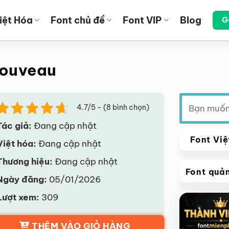
iệt Hóa
Font chủ đề
Font VIP
Blog
G
Nouveau
Tìm
4.7/5 - (8 bình chọn)
kiếm:
Tác giả:
Đang cập nhật
Font Việ
Việt hóa:
Đang cập nhật
Thương hiệu:
Đang cập nhật
Font quả
Ngày đăng:
05/01/2026
VIP
Lượt xem:
309
Giảm giá!
THÊM VÀO GIỎ HÀNG