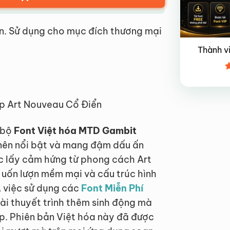
n. Sử dụng cho mục đích thương mại
Thành v
Đ
x
4
p Art Nouveau Cổ Điển
t bộ
Font Việt hóa MTD Gambit
nên nổi bật và mang đậm dấu ấn
ợc lấy cảm hứng từ phong cách Art
 uốn lượn mềm mại và cấu trúc hình
n, việc sử dụng các
Font Miễn Phí
ài thuyết trình thêm sinh động mà
p. Phiên bản Việt hóa này đã được