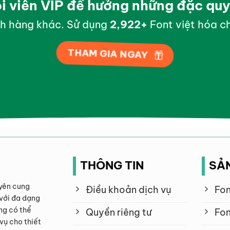
ội viên VIP để hưởng những đặc qu
h hàng khác. Sử dụng
2,999
+
Font việt hóa ch
THAM GIA NGAY
THÔNG TIN
SẢ
yên cung
Điều khoản dịch vụ
Fon
với đa dạng
ng có thể
Quyền riêng tư
Fon
vụ cho thiết