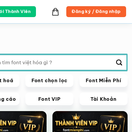
ói Thành Viên
Đăng ký / Đăng nhập
t hoá
Font chọn lọc
Font Miễn Phí
ng cáo
Font VIP
Tài Khoản
VIP
Giảm giá!