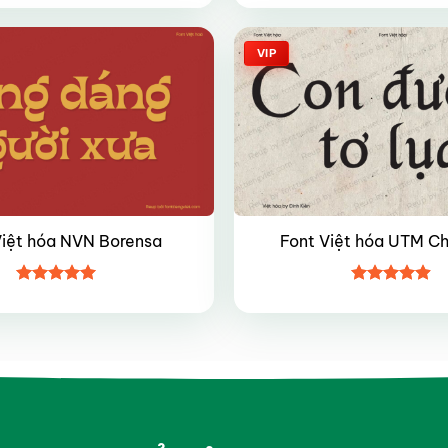
hạng
4.35
hạng
4.35
5 sao
5 sao
VIP
Việt hóa NVN Borensa
Font Việt hóa UTM C
Được xếp
Được xếp
hạng
4.95
hạng
4.9
5
5 sao
sao