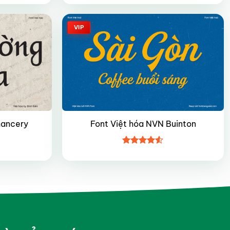
hạng
4.35
5 sao
VIP
hancery
Font Việt hóa NVN Buinton
Được xếp
hạng
4.5
5 sao