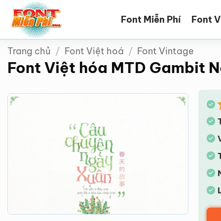
Bỏ
Font Miễn Phí
Font V
qua
nội
dung
Trang chủ
/
Font Việt hoá
/
Font Vintage
Font Việt hóa MTD Gambit 