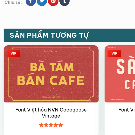
Chia sẽ:
SẢN PHẨM TƯƠNG TỰ
VIP
VIP
Font Việt hóa NVN Cocogoose
Font V
Vintage
Được xếp