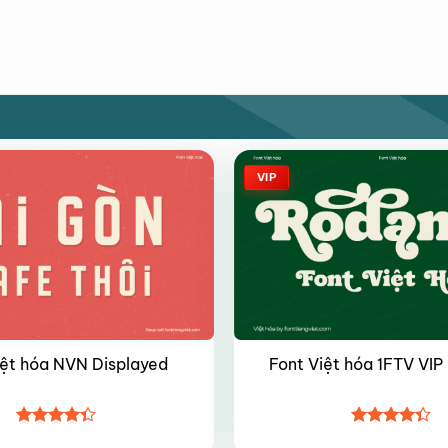
VIP
iệt hóa NVN Displayed
Font Việt hóa 1FTV VI
Được xếp
Được xếp