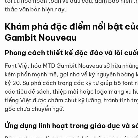
tối ưu hóa hoàn toàn về dấu câu, đảm bảo hiển t
thảo văn bản hiện nay.
Khám phá đặc điểm nổi bật củ
Gambit Nouveau
Phong cách thiết kế độc đáo và lôi cuố
Font Việt hóa MTD Gambit Nouveau sở hữu nhữn
kém phần mạnh mẽ, gợi nhớ về kỷ nguyên hoàng ki
kỷ 20. Sự phá cách trong các ký tự giúp bộ font n
các tiêu đề sách, thiệp mời hoặc logo mang xu hư
tiếng Việt được chăm chút kỹ lưỡng, tránh tình t
gốc chưa chuyển ngữ.
Ứng dụng linh hoạt trong giáo dục và s