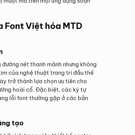
hị mượt mà trên mọi ứng dụng soạn
a Font Việt hóa MTD
n
g đường nét thanh mảnh nhưng không
m của nghệ thuật trang trí đầu thế
ày trở thành lựa chọn ưu tiên cho
ớng hoài cổ. Đặc biệt, các ký tự
rạng lỗi font thường gặp ở các bản
áng tạo