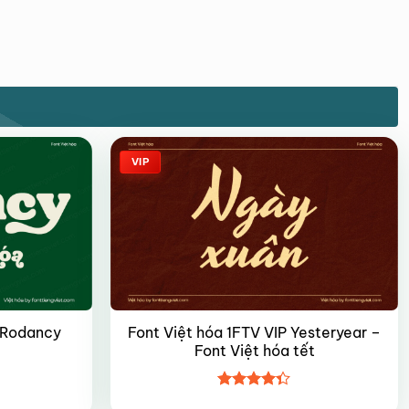
VIP
Font Việt hóa 1FTV VIP Yesteryear –
P Rodancy
Font Việt hóa tết
Được xếp