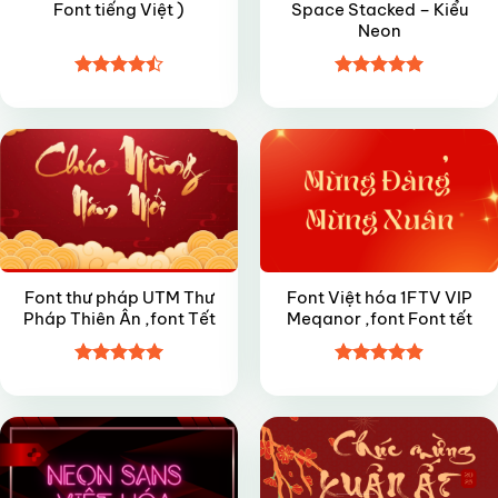
Font tiếng Việt )
Space Stacked – Kiểu
Neon
Được xếp
Được xếp
FREE
VIP
hạng
4.5
hạng
5
5
5 sao
sao
Font thư pháp UTM Thư
Font Việt hóa 1FTV VIP
Pháp Thiên Ân ,font Tết
Meqanor ,font Font tết
Được xếp
Được xếp
VIP
FREE
hạng
5
5
hạng
4.9
5
sao
sao