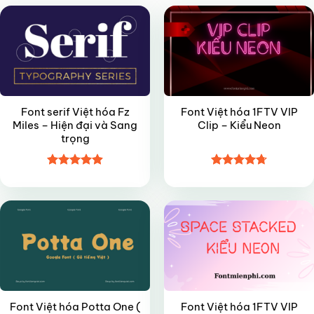
Font serif Việt hóa Fz
Font Việt hóa 1FTV VIP
Miles – Hiện đại và Sang
Clip – Kiểu Neon
trọng
Được xếp
Được xếp
FREE
VIP
hạng
4.9
5
hạng
4.7
5
sao
sao
Font Việt hóa Potta One (
Font Việt hóa 1FTV VIP