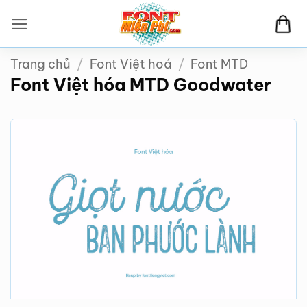
Bỏ
qua
nội
Trang chủ
/
Font Việt hoá
/
Font MTD
dung
Font Việt hóa MTD Goodwater