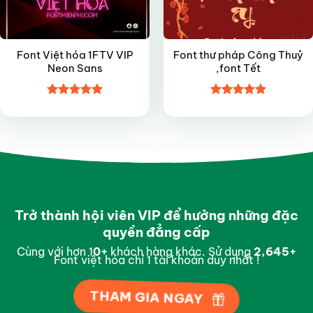
Font Việt hóa 1FTV VIP
Font thư pháp Công Thuỷ
Neon Sans
,font Tết
Được xếp
Được xếp
hạng
5
5
hạng
4.9
5
sao
sao
Trở thành hội viên VIP để hưởng những đặc
quyền đẳng cấp
Cùng với hơn 1
0
+
khách hàng khác. Sử dụng
2,954
+
Font việt hóa chỉ 1 tài khoản duy nhất !
THAM GIA NGAY