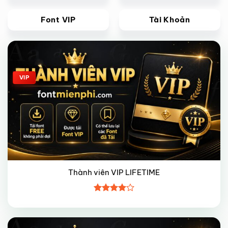
Font VIP
Tài Khoản
Giảm giá!
VIP
Thành viên VIP LIFETIME
Được
xếp hạng
4
5 sao
Giảm giá!