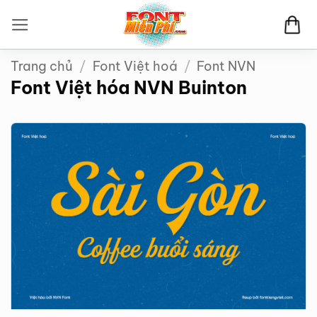
Bỏ
qua
nội
Trang chủ
/
Font Việt hoá
/
Font NVN
dung
Font Việt hóa NVN Buinton