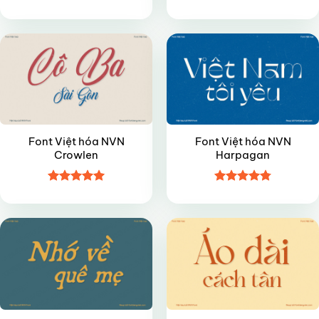
Được xếp
Được xếp
VIP
VIP
hạng
5
5
hạng
4.8
5
sao
sao
Font Việt hóa NVN
Font Việt hóa NVN
Crowlen
Harpagan
Được xếp
Được xếp
VIP
VIP
hạng
5
5
hạng
4.8
5
sao
sao