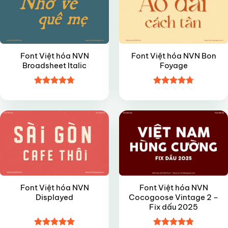
Font Việt hóa NVN
Font Việt hóa NVN Bon
Broadsheet Italic
Foyage
Được xếp
Được xếp
VIP
FREE
hạng
4.7
5
hạng
4.7
5
sao
sao
Font Việt hóa NVN
Font Việt hóa NVN
Displayed
Cocogoose Vintage 2 –
Fix dấu 2025