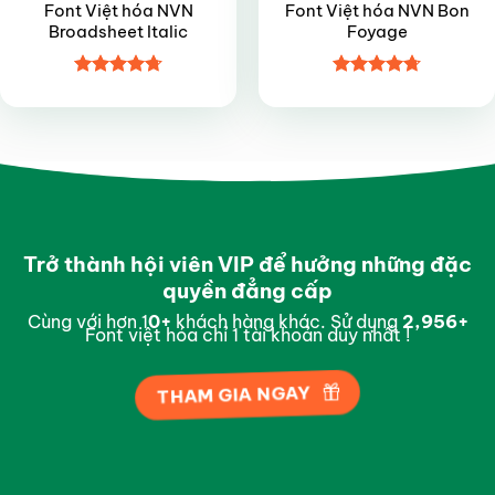
Font Việt hóa NVN
Font Việt hóa NVN Bon
Broadsheet Italic
Foyage
Được xếp
Được xếp
hạng
4.7
5
hạng
4.7
5
sao
sao
Trở thành hội viên VIP để hưởng những đặc
quyền đẳng cấp
Cùng với hơn 1
0
+
khách hàng khác. Sử dụng
2,997
+
Font việt hóa chỉ 1 tài khoản duy nhất !
THAM GIA NGAY