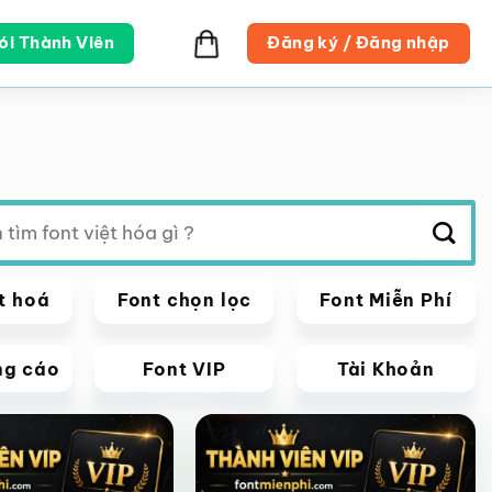
ói Thành Viên
Đăng ký / Đăng nhập
t hoá
Font chọn lọc
Font Miễn Phí
ng cáo
Font VIP
Tài Khoản
VIP
Giảm giá!