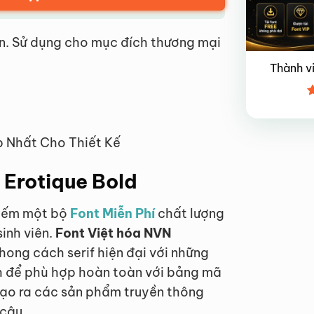
n. Sử dụng cho mục đích thương mại
Thành v
Đ
x
4
p Nhất Cho Thiết Kế
N Erotique Bold
 kiếm một bộ
Font Miễn Phí
chất lượng
sinh viên.
Font Việt hóa NVN
ong cách serif hiện đại với những
nh để phù hợp hoàn toàn với bảng mã
 tạo ra các sản phẩm truyền thông
 câu.