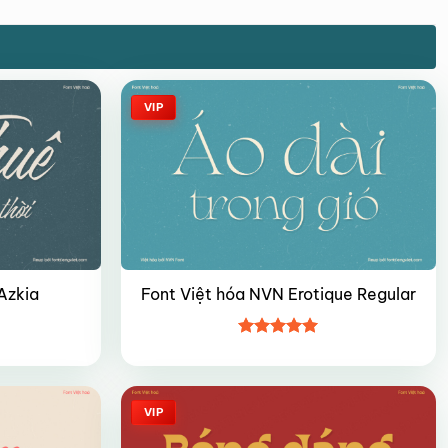
VIP
Azkia
Font Việt hóa NVN Erotique Regular
Được xếp
hạng
5
5
sao
VIP