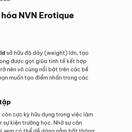
t hóa NVN Erotique
ld
sở hữu độ dày (weight) lớn, tạo
ng được gọt giũa tinh tế kết hợp
rở nên vô cùng nổi bật trên các bề
c bạn muốn tạo điểm nhấn trong các
 tập
y còn cực kỳ hữu dụng trong việc làm
r sự kiện trường học. Nhờ sự cân
ời xem có thể dễ dàng nắm bắt thông