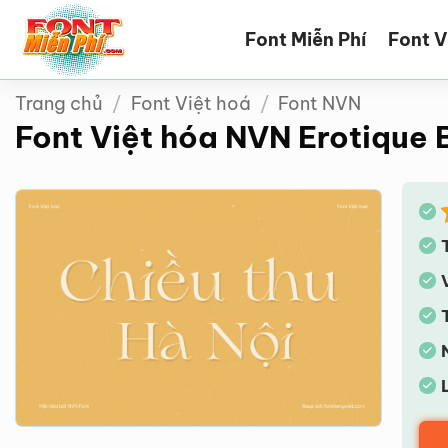
Bỏ
Font Miễn Phí
Font V
qua
nội
dung
Trang chủ
/
Font Việt hoá
/
Font NVN
Font Việt hóa NVN Erotique 