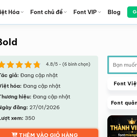
iệt Hóa
Font chủ đề
Font VIP
Blog
G
Bold
Tìm
4.8/5 - (6 bình chọn)
kiếm:
Tác giả:
Đang cập nhật
Font Việ
Việt hóa:
Đang cập nhật
Thương hiệu:
Đang cập nhật
Font quả
Ngày đăng:
27/01/2026
VIP
Lượt xem:
350
Giảm giá!
THÊM VÀO GIỎ HÀNG