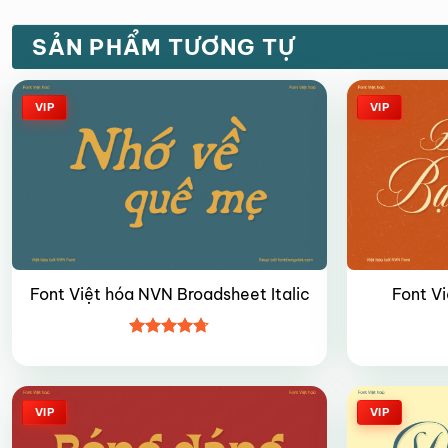
SẢN PHẨM TƯƠNG TỰ
VIP
VIP
Font Việt hóa NVN Broadsheet Italic
Font V
Được xếp
hạng
4.7
5
sao
VIP
VIP