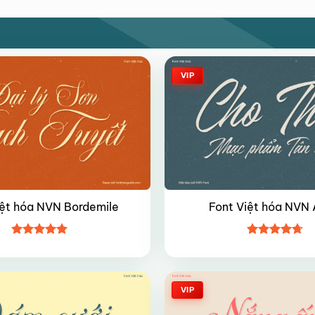
VIP
iệt hóa NVN Bordemile
Font Việt hóa NVN 
Được xếp
Được xếp
hạng
4.9
5
hạng
4.7
5
sao
sao
VIP