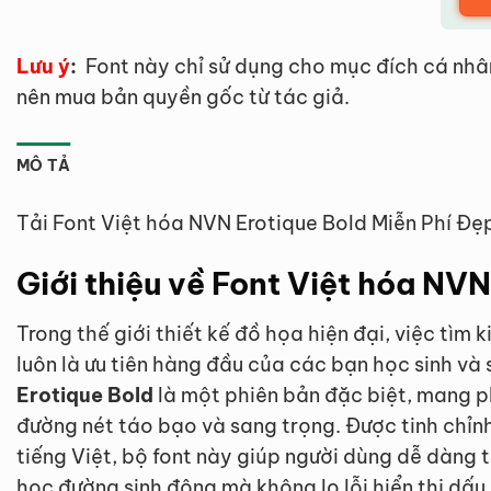
Lưu ý
:
Font này chỉ sử dụng cho mục đích cá nhâ
nên mua bản quyền gốc từ tác giả.
MÔ TẢ
Tải Font Việt hóa NVN Erotique Bold Miễn Phí Đẹ
Giới thiệu về Font Việt hóa NV
Trong thế giới thiết kế đồ họa hiện đại, việc tìm
luôn là ưu tiên hàng đầu của các bạn học sinh và 
Erotique Bold
là một phiên bản đặc biệt, mang ph
đường nét táo bạo và sang trọng. Được tinh chỉ
tiếng Việt, bộ font này giúp người dùng dễ dàng
học đường sinh động mà không lo lỗi hiển thị dấu