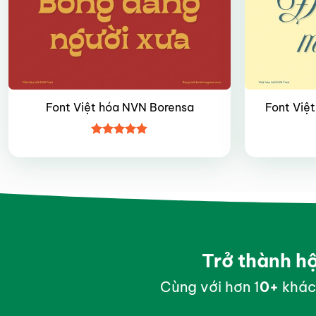
Font Việt hóa NVN Borensa
Font Việt
Được xếp
hạng
4.8
5
sao
Trở thành h
Cùng với hơn 1
0
+
khác