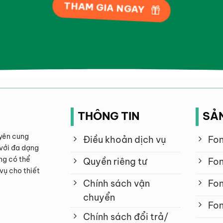
THAM GIA NGAY
THÔNG TIN
SẢ
yên cung
Điều khoản dịch vụ
Fon
với đa dạng
ng có thể
Quyền riêng tư
Fon
vụ cho thiết
Chính sách vận
Fon
chuyển
Fon
Chính sách đổi trả/