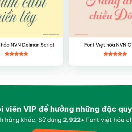
 hóa NVN Delirian Script
Font Việt hóa NVN G
Được xếp
Được xếp
hạng
4.7
5
hạng
5
5
sao
sao
ội viên VIP để hưởng những đặc qu
h hàng khác. Sử dụng
2,998
+
Font việt hóa ch