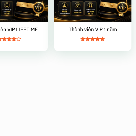
iên VIP LIFETIME
Thành viên VIP 1 năm
ược
Được xếp
ếp hạng
hạng
5
5
5 sao
sao