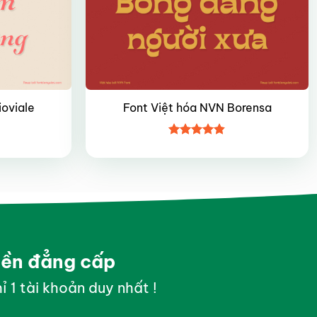
ioviale
Font Việt hóa NVN Borensa
Được xếp
hạng
4.8
5
sao
yền đẳng cấp
ỉ 1 tài khoản duy nhất !