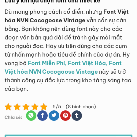
Lưu ý khi lựa chọn font chữ thiết kế
Dù mang phong cách cổ điển, nhưng
Font Việt
hóa NVN Cocogoose Vintage
vẫn cần sự cân
bằng. Bạn không nên dùng font này cho các
đoạn văn bản quá dài để tránh gây mỏi mắt
cho người đọc. Hãy ưu tiên dùng cho các cụm
từ nhấn mạnh hoặc tiêu đề chính của dự án. Hy
vọng bộ
Font Miễn Phí, Font Việt Hóa, Font
Việt hóa NVN Cocogoose Vintage
này sẽ trở
thành công cụ đắc lực trong kho tàng sáng tạo
của bạn.
5/5 - (8 bình chọn)
Chia sẽ: