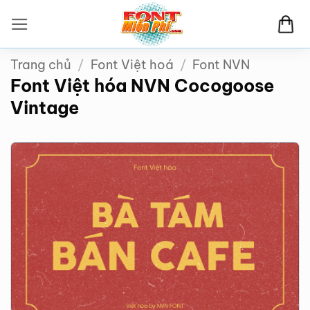
Bỏ
qua
nội
Trang chủ
/
Font Việt hoá
/
Font NVN
dung
Font Việt hóa NVN Cocogoose
Vintage