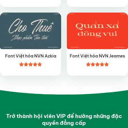
Được xếp
Được xếp
VIP
VIP
hạng
4.7
5
hạng
4.8
5
sao
sao
Font Việt hóa NVN Azkia
Font Việt hóa NVN Jeames
Được xếp
Được xếp
hạng
4.7
5
hạng
4.8
5
sao
sao
Trở thành hội viên VIP để hưởng những đặc
quyền đẳng cấp