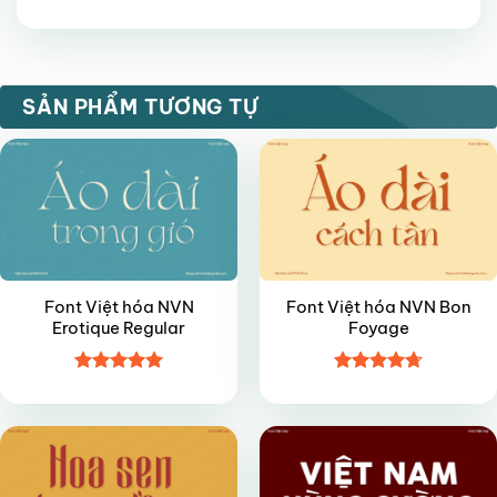
Được xếp
hạng
5
5
sao
VIP
VIP
SẢN PHẨM TƯƠNG TỰ
Font Việt hóa NVN
Font Việt hóa NVN Bon
Erotique Regular
Foyage
Được xếp
Được xếp
VIP
FREE
hạng
5
5
hạng
4.7
5
sao
sao