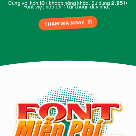
Cùng với hơn 1
0
+
khách hàng khác. Sử dụng
2,998
+
Font việt hóa chỉ 1 tài khoản duy nhất !
THAM GIA NGAY