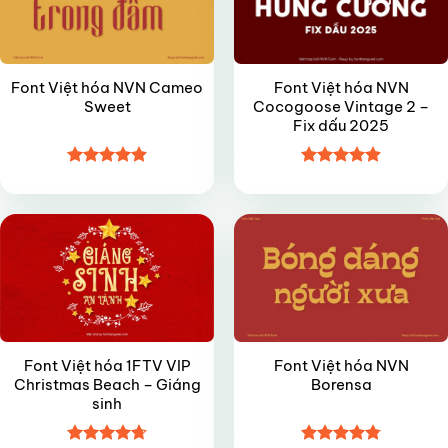
Font Việt hóa NVN Cameo
Font Việt hóa NVN
Sweet
Cocogoose Vintage 2 –
Fix dấu 2025
Được xếp
Được xếp
VIP
VIP
hạng
4.9
5
hạng
4.9
5
sao
sao
Font Việt hóa 1FTV VIP
Font Việt hóa NVN
Christmas Beach – Giáng
Borensa
sinh