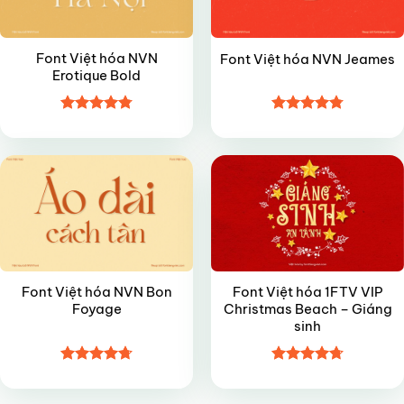
Font Việt hóa NVN
Font Việt hóa NVN Jeames
Erotique Bold
Được xếp
Được xếp
VIP
VIP
hạng
4.8
5
hạng
4.8
5
sao
sao
Font Việt hóa NVN Bon
Font Việt hóa 1FTV VIP
Foyage
Christmas Beach – Giáng
sinh
Được xếp
Được xếp
hạng
4.7
5
hạng
4.7
5
sao
sao