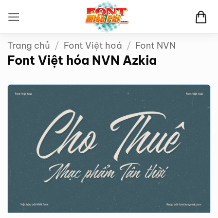
Bỏ
qua
nội
Trang chủ
/
Font Việt hoá
/
Font NVN
dung
Font Việt hóa NVN Azkia