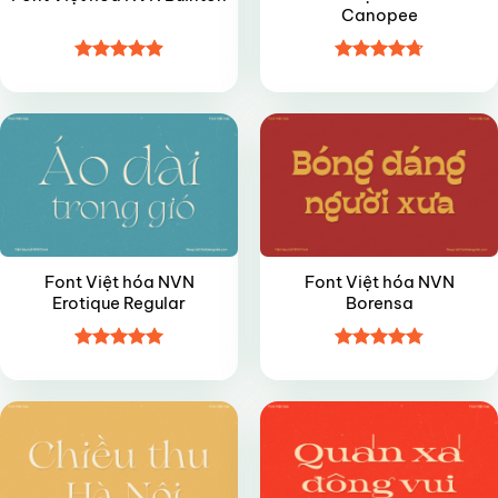
Canopee
Được xếp
Được xếp
VIP
VIP
hạng
4.9
5
hạng
4.7
5
sao
sao
Font Việt hóa NVN
Font Việt hóa NVN
Erotique Regular
Borensa
Được xếp
Được xếp
VIP
VIP
hạng
5
5
hạng
4.8
5
sao
sao