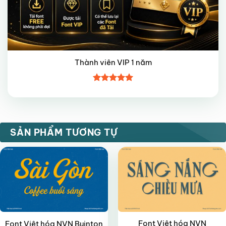
Thành viên VIP 1 năm
Được xếp
hạng
5
5
sao
VIP
VIP
SẢN PHẨM TƯƠNG TỰ
Font Việt hóa NVN
Font Việt hóa NVN Buinton