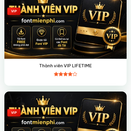
VIP
Thành viên VIP LIFETIME
Được
xếp hạng
4
5 sao
Giảm giá!
VIP