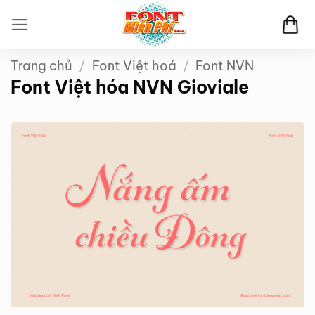
Bỏ
qua
nội
Trang chủ
/
Font Việt hoá
/
Font NVN
dung
Font Việt hóa NVN Gioviale