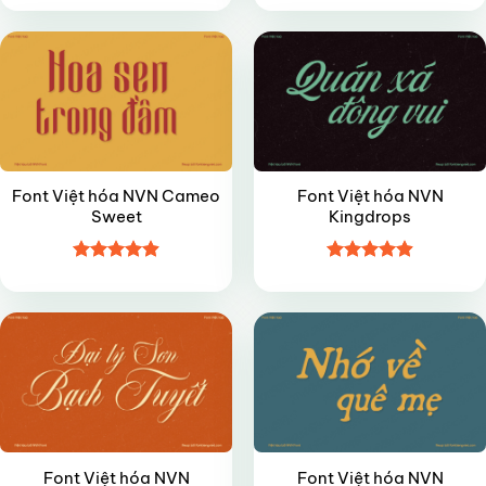
hạng
5
5
hạng
4.8
5
sao
sao
Font Việt hóa NVN Cameo
Font Việt hóa NVN
Sweet
Kingdrops
Được xếp
Được xếp
VIP
VIP
hạng
4.9
5
hạng
4.9
5
sao
sao
Font Việt hóa NVN
Font Việt hóa NVN