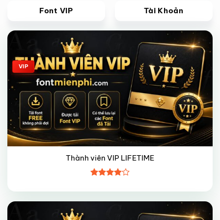
Font VIP
Tài Khoản
Giảm giá!
VIP
Thành viên VIP LIFETIME
Được
xếp hạng
4
5 sao
Giảm giá!