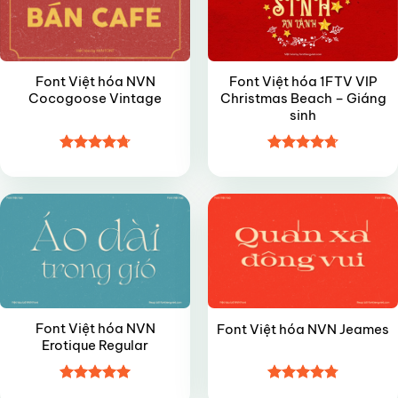
Font Việt hóa NVN
Font Việt hóa 1FTV VIP
Cocogoose Vintage
Christmas Beach – Giáng
sinh
Được xếp
Được xếp
VIP
VIP
hạng
4.7
5
hạng
4.7
5
sao
sao
Font Việt hóa NVN
Font Việt hóa NVN Jeames
Erotique Regular
Được xếp
Được xếp
VIP
VIP