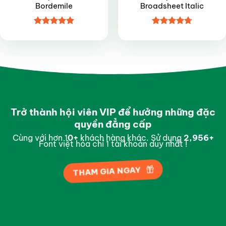
Bordemile
Broadsheet Italic
Được xếp
Được xếp
hạng
4.9
5
hạng
4.7
5
sao
sao
Trở thành hội viên VIP để hưởng những đặc
quyền đẳng cấp
Cùng với hơn 1
0
+
khách hàng khác. Sử dụng
2,997
+
Font việt hóa chỉ 1 tài khoản duy nhất !
THAM GIA NGAY