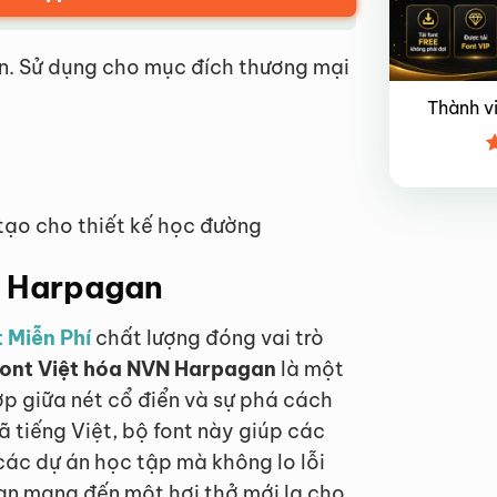
n. Sử dụng cho mục đích thương mại
Thành v
Đ
x
4
tạo cho thiết kế học đường
VN Harpagan
 Miễn Phí
chất lượng đóng vai trò
ont Việt hóa NVN Harpagan
là một
p giữa nét cổ điển và sự phá cách
tiếng Việt, bộ font này giúp các
các dự án học tập mà không lo lỗi
an mang đến một hơi thở mới lạ cho