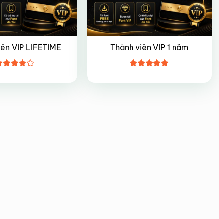
iên VIP LIFETIME
Thành viên VIP 1 năm
ược
Được xếp
ếp hạng
hạng
5
5
5 sao
sao