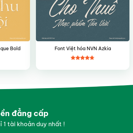
ique Bold
Font Việt hóa NVN Azkia
Được xếp
hạng
4.7
5
sao
yền đẳng cấp
ỉ 1 tài khoản duy nhất !