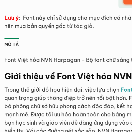
Lưu ý
:
Font này chỉ sử dụng cho mục đích cá nhâ
nên mua bản quyền gốc từ tác giả.
MÔ TẢ
Font Việt hóa NVN Harpagan – Bộ font chữ sáng 
Giới thiệu về Font Việt hóa N
Trong thế giới đồ họa hiện đại, việc lựa chọn
Font
quan trọng giúp thông điệp trở nên nổi bật hơn.
F
bộ phông chữ sở hữu phong cách độc đáo, kết hợ
mạnh mẽ. Được tối ưu hóa hoàn toàn cho bảng mã 
bạn học sinh và giáo viên dễ dàng ứng dụng vào 
hiển thị. Với các đường nét sắc sảo, NVN Harpag