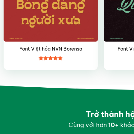
Font Việt hóa NVN Borensa
Font V
Được xếp
hạng
4.8
5
sao
Trở thành h
Cùng với hơn 1
0
+
khác