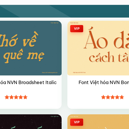
VIP
hóa NVN Broadsheet Italic
Font Việt hóa NVN Bo
Được xếp
Được xếp
hạng
4.7
5
hạng
4.7
5
sao
sao
VIP