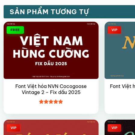
SẢN PHẨM TƯƠNG TỰ
FREE
VIP
Font Việt hóa NVN Cocogoose
Font Việt 
Vintage 2 – Fix dấu 2025
Được xếp
hạng
4.8
5
sao
VIP
VIP