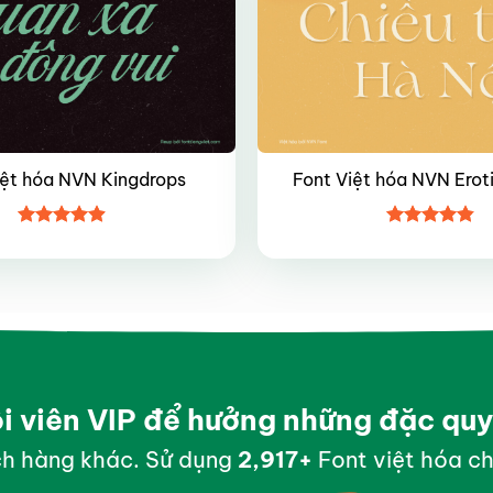
iệt hóa NVN Kingdrops
Font Việt hóa NVN Erot
Được xếp
Được xếp
hạng
4.9
5
hạng
4.8
5
sao
sao
ội viên VIP để hưởng những đặc qu
h hàng khác. Sử dụng
2,996
+
Font việt hóa ch