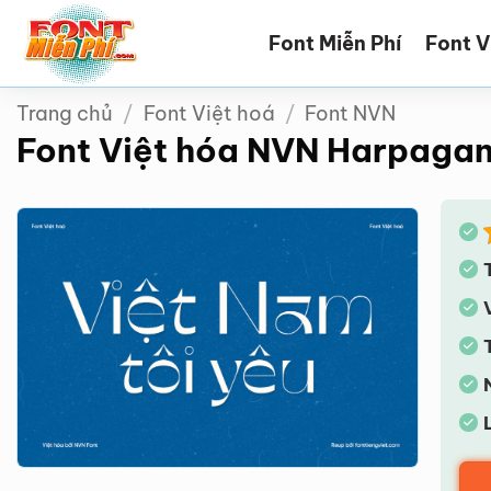
Bỏ
Font Miễn Phí
Font V
qua
nội
dung
Trang chủ
/
Font Việt hoá
/
Font NVN
Font Việt hóa NVN Harpaga