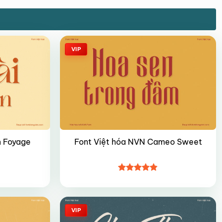
VIP
n Foyage
Font Việt hóa NVN Cameo Sweet
Được xếp
hạng
4.8
5
sao
VIP