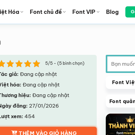
iệt Hóa
Font chủ đề
Font VIP
Blog
G
n
Tìm
5/5 - (5 bình chọn)
kiếm:
Tác giả:
Đang cập nhật
Font Việ
Việt hóa:
Đang cập nhật
Thương hiệu:
Đang cập nhật
Font quả
Ngày đăng:
27/01/2026
VIP
Lượt xem:
454
Giảm giá!
THÊM VÀO GIỎ HÀNG