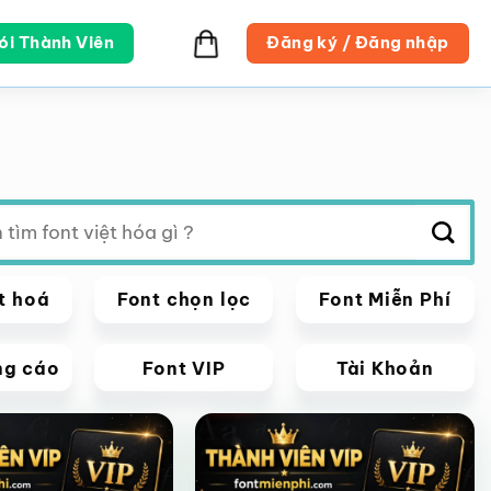
ói Thành Viên
Đăng ký / Đăng nhập
t hoá
Font chọn lọc
Font Miễn Phí
ng cáo
Font VIP
Tài Khoản
VIP
Giảm giá!