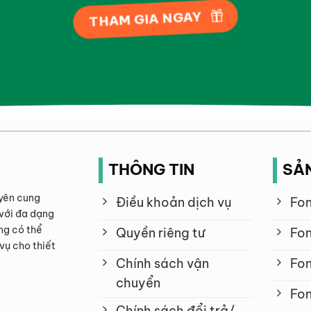
THAM GIA NGAY
THÔNG TIN
SẢ
yên cung
Điều khoản dịch vụ
Fon
với đa dạng
ng có thể
Quyền riêng tư
Fon
vụ cho thiết
Chính sách vận
Fon
chuyển
Fon
Chính sách đổi trả/