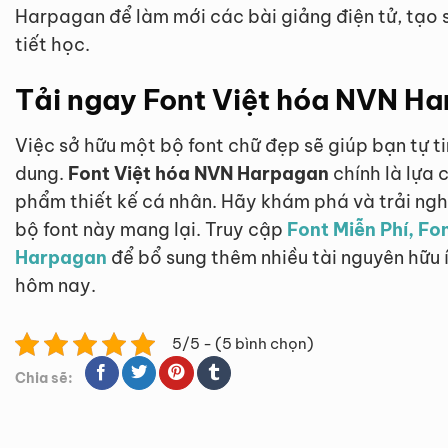
Harpagan để làm mới các bài giảng điện tử, tạo 
tiết học.
Tải ngay Font Việt hóa NVN Ha
Việc sở hữu một bộ font chữ đẹp sẽ giúp bạn tự ti
dung.
Font Việt hóa NVN Harpagan
chính là lựa
phẩm thiết kế cá nhân. Hãy khám phá và trải ng
bộ font này mang lại. Truy cập
Font Miễn Phí, Fo
Harpagan
để bổ sung thêm nhiều tài nguyên hữu 
hôm nay.
5/5 - (5 bình chọn)
Chia sẽ: