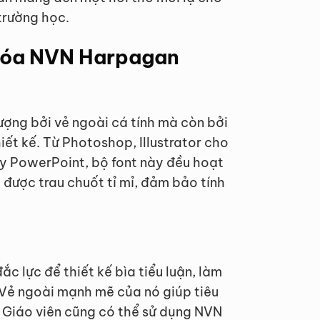
trường học.
 hóa NVN Harpagan
ượng bởi vẻ ngoài cá tính mà còn bởi
ết kế. Từ Photoshop, Illustrator cho
y PowerPoint, bộ font này đều hoạt
 được trau chuốt tỉ mỉ, đảm bảo tính
ắc lực để thiết kế bìa tiểu luận, làm
. Vẻ ngoài mạnh mẽ của nó giúp tiêu
t. Giáo viên cũng có thể sử dụng NVN