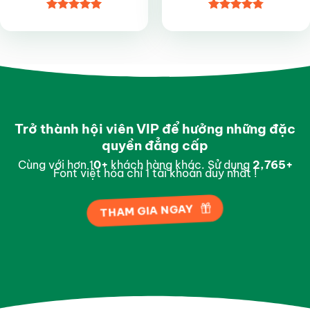
Được xếp
Được xếp
hạng
5
5
hạng
4.8
5
sao
sao
Trở thành hội viên VIP để hưởng những đặc
quyền đẳng cấp
Cùng với hơn 1
0
+
khách hàng khác. Sử dụng
2,988
+
Font việt hóa chỉ 1 tài khoản duy nhất !
THAM GIA NGAY