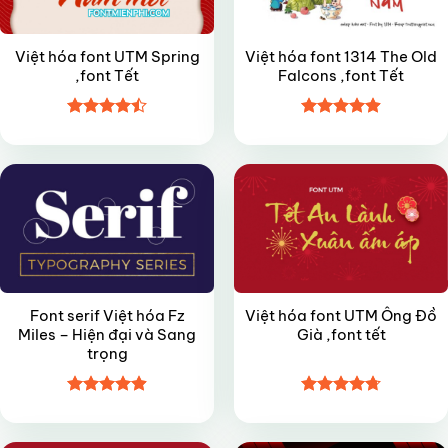
Việt hóa font UTM Spring
Việt hóa font 1314 The Old
,font Tết
Falcons ,font Tết
Được xếp
Được xếp
FREE
FREE
hạng
4.45
hạng
4.9
5
5 sao
sao
Font serif Việt hóa Fz
Việt hóa font UTM Ông Đồ
Miles – Hiện đại và Sang
Già ,font tết
trọng
Được xếp
Được xếp
FREE
VIP
hạng
4.9
5
hạng
4.7
5
sao
sao