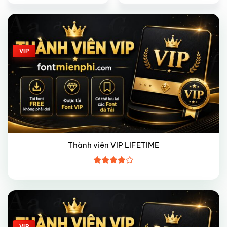
Giảm giá!
VIP
Thành viên VIP LIFETIME
Được
xếp hạng
4
5 sao
Giảm giá!
VIP