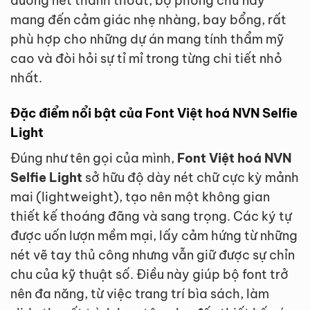
đường nét thanh thoát, bộ phông chữ này
mang đến cảm giác nhẹ nhàng, bay bổng, rất
phù hợp cho những dự án mang tính thẩm mỹ
cao và đòi hỏi sự tỉ mỉ trong từng chi tiết nhỏ
nhất.
Đặc điểm nổi bật của Font Việt hoá NVN Selfie
Light
Đúng như tên gọi của mình,
Font Việt hoá NVN
Selfie Light
sở hữu độ dày nét chữ cực kỳ mảnh
mai (lightweight), tạo nên một không gian
thiết kế thoáng đãng và sang trọng. Các ký tự
được uốn lượn mềm mại, lấy cảm hứng từ những
nét vẽ tay thủ công nhưng vẫn giữ được sự chỉn
chu của kỹ thuật số. Điều này giúp bộ font trở
nên đa năng, từ việc trang trí bìa sách, làm