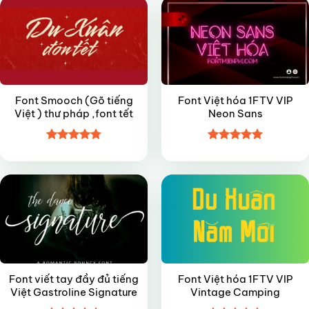
Font Smooch (Gõ tiếng
Font Việt hóa 1FTV VIP
Việt ) thư pháp ,font tết
Neon Sans
Được xếp
Được xếp
FREE
FREE
hạng
4.8
5
hạng
5
5
sao
sao
Font viết tay đầy đủ tiếng
Font Việt hóa 1FTV VIP
Việt Gastroline Signature
Vintage Camping