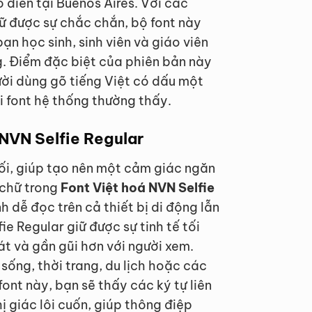
 điển tại Buenos Aires. Với các
ữ được sự chắc chắn, bộ font này
n học sinh, sinh viên và giáo viên
ng. Điểm đặc biệt của phiên bản này
gười dùng gõ tiếng Việt có dấu một
i font hệ thống thường thấy.
 NVN Selfie Regular
ối, giúp tạo nên một cảm giác ngăn
 chữ trong
Font Việt hoá NVN Selfie
dễ đọc trên cả thiết bị di động lẫn
ie Regular giữ được sự tinh tế tối
át và gần gũi hơn với người xem.
sống, thời trang, du lịch hoặc các
ont này, bạn sẽ thấy các ký tự liên
ị giác lôi cuốn, giúp thông điệp