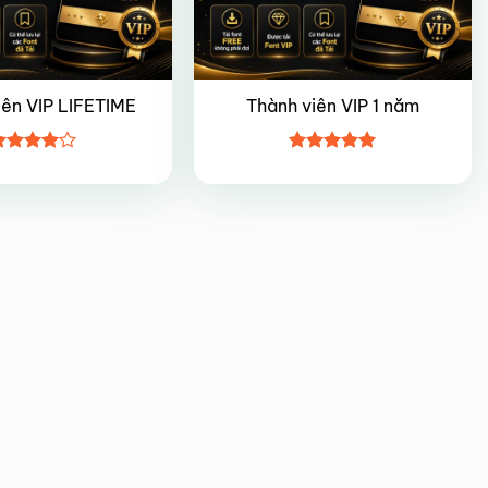
iên VIP LIFETIME
Thành viên VIP 1 năm
ược
Được xếp
ếp hạng
hạng
5
5
5 sao
sao