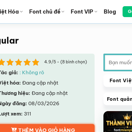
iệt Hóa
Font chủ đề
Font VIP
Blog
G
gular
Tìm
4.9/5 - (8 bình chọn)
kiếm:
Tác giả:
: Không rõ
Font Việ
Việt hóa:
Đang cập nhật
Thương hiệu:
Đang cập nhật
Font quả
Ngày đăng:
08/03/2026
VIP
Lượt xem:
311
Giảm giá!
THÊM VÀO GIỎ HÀNG