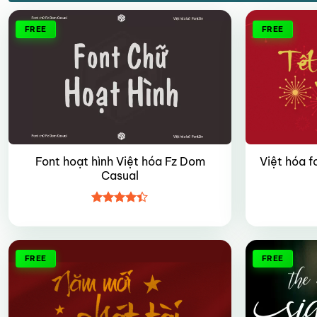
FREE
FREE
Font hoạt hình Việt hóa Fz Dom
Việt hóa f
Casual
Được xếp
hạng
4.4
5 sao
FREE
FREE