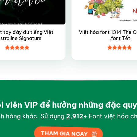
t tay đầy đủ tiếng Việt
Việt hóa font 1314 The O
stroline Signature
,font Tết
Được xếp
Được xếp
hạng
5
5
hạng
4.9
5
sao
sao
ội viên VIP để hưởng những đặc qu
h hàng khác. Sử dụng
2,999
+
Font việt hóa ch
THAM GIA NGAY