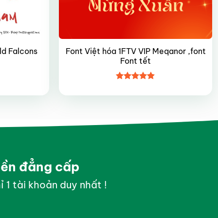
ld Falcons
Font Việt hóa 1FTV VIP Meqanor ,font
Font tết
Được xếp
hạng
4.9
5
sao
yền đẳng cấp
ỉ 1 tài khoản duy nhất !