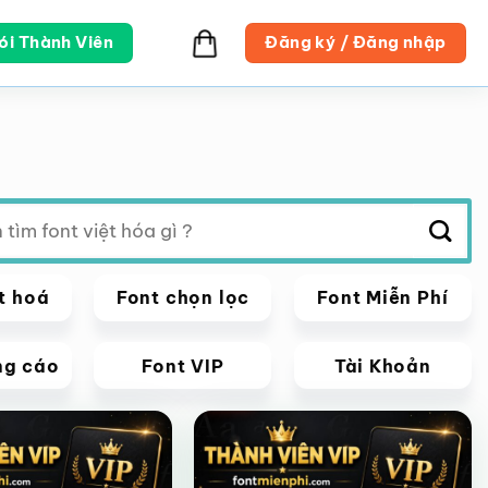
ói Thành Viên
Đăng ký / Đăng nhập
t hoá
Font chọn lọc
Font Miễn Phí
ng cáo
Font VIP
Tài Khoản
VIP
Giảm giá!