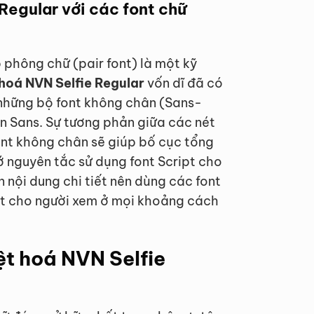
Regular với các font chữ
 phông chữ (pair font) là một kỹ
 hoá NVN Selfie Regular
vốn dĩ đã có
i những bộ font không chân (Sans-
n Sans. Sự tương phản giữa các nét
ont không chân sẽ giúp bố cục tổng
ớ nguyên tắc sử dụng font Script cho
 nội dung chi tiết nên dùng các font
ất cho người xem ở mọi khoảng cách
ệt hoá NVN Selfie