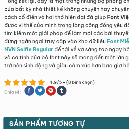
Tổng kết lại, đây là một trong những bộ phông c
của bất kỳ nhà thiết kế không chuyên hay chuyên
cách cổ điển và hơi thở hiện đại đã giúp
Font Việ
được vị thế của mình trong lòng cộng đồng yêu đ
tìm kiếm một giải pháp để làm mới các bài thuyết
đừng ngần ngại truy cập vào kho dữ liệu
Font Miễ
NVN Selfie Regular
để tải về và sáng tạo ngay 
và cá tính của bộ font này sẽ mang đến một làn 
trở nên sinh động và giàu cảm xúc hơn bao giờ hế
4.9/5 - (8 bình chọn)
Chia sẽ:
SẢN PHẨM TƯƠNG TỰ