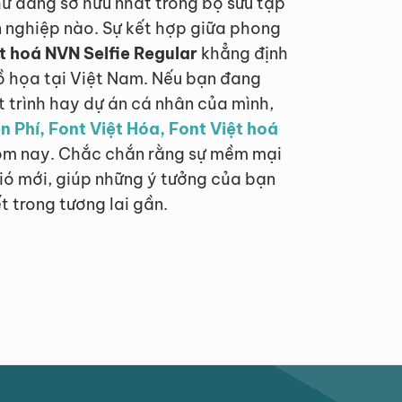
hữ đáng sở hữu nhất trong bộ sưu tập
 nghiệp nào. Sự kết hợp giữa phong
t hoá NVN Selfie Regular
khẳng định
ồ họa tại Việt Nam. Nếu bạn đang
 trình hay dự án cá nhân của mình,
n Phí, Font Việt Hóa, Font Việt hoá
hôm nay. Chắc chắn rằng sự mềm mại
gió mới, giúp những ý tưởng của bạn
t trong tương lai gần.