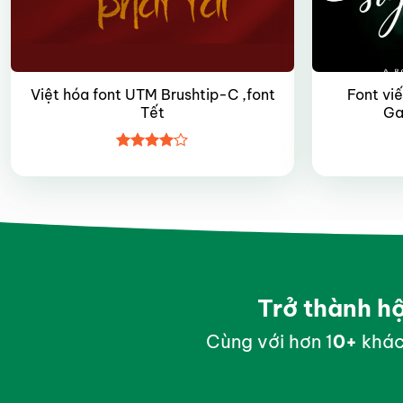
Việt hóa font UTM Brushtip-C ,font
Font viế
Tết
Ga
Được
xếp hạng
4
5 sao
Trở thành h
Cùng với hơn 1
0
+
khác