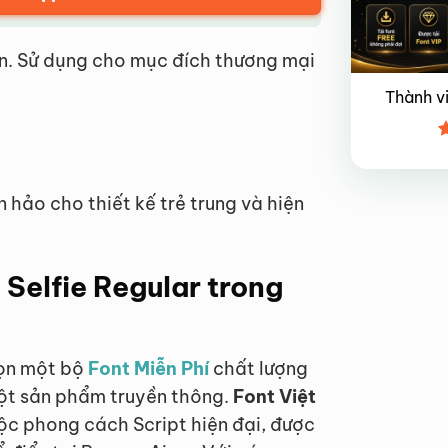
n. Sử dụng cho mục đích thương mại
Thành v
Đ
x
4
 hảo cho thiết kế trẻ trung và hiện
 Selfie Regular trong
họn một bộ
Font Miễn Phí
chất lượng
một sản phẩm truyền thông.
Font Việt
c phong cách Script hiện đại, được