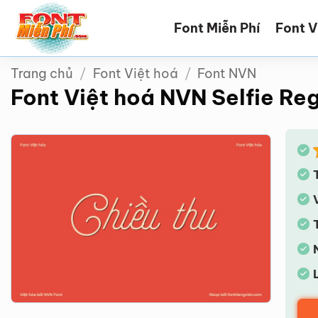
Bỏ
Font Miễn Phí
Font V
qua
nội
dung
Trang chủ
/
Font Việt hoá
/
Font NVN
Font Việt hoá NVN Selfie Re