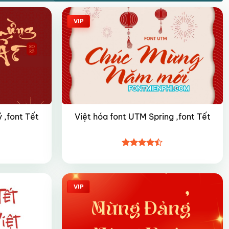
VIP
 ,font Tết
Việt hóa font UTM Spring ,font Tết
Được xếp
hạng
4.45
5 sao
VIP