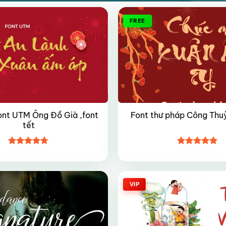
FREE
ont UTM Ông Đồ Già ,font
Font thư pháp Công Thuỷ
tết
Được xếp
Được xếp
hạng
4.7
5
hạng
4.9
5
sao
sao
VIP