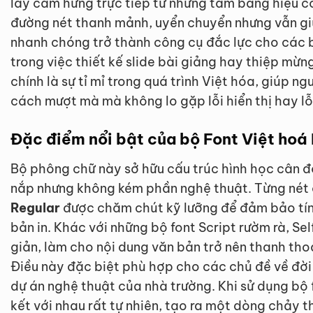
lấy cảm hứng trực tiếp từ những tấm bảng hiệu cổ
đường nét thanh mảnh, uyển chuyển nhưng vẫn gi
nhanh chóng trở thành công cụ đắc lực cho các bạ
trong việc thiết kế slide bài giảng hay thiệp mừ
chính là sự tỉ mỉ trong quá trình Việt hóa, giúp n
cách mượt mà mà không lo gặp lỗi hiển thị hay lỗ
Đặc điểm nổi bật của bộ Font Việt hoá
Bộ phông chữ này sở hữu cấu trúc hình học cân đ
nắp nhưng không kém phần nghệ thuật. Từng nét
Regular
được chăm chút kỹ lưỡng để đảm bảo tính 
bản in. Khác với những bộ font Script rườm rà, Self
giản, làm cho nội dung văn bản trở nên thanh tho
Điều này đặc biệt phù hợp cho các chủ đề về đời 
dự án nghệ thuật của nhà trường. Khi sử dụng bộ f
kết với nhau rất tự nhiên, tạo ra một dòng chảy th