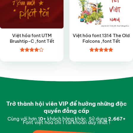
Việt hóa font UTM
Việt hóa font 1314 The Old
Brushtip-C ,font Tết
Falcons ,font Tết
Được
Được xếp
xếp hạng
hạng
4.9
5
4
5 sao
sao
Trở thành hội viên VIP để hưởng những đặc
quyền đẳng cấp
Cùng với hơn 1
0
+
khách hàng khác. Sử dụng
2,981
+
Font việt hóa chỉ 1 tài khoản duy nhất !