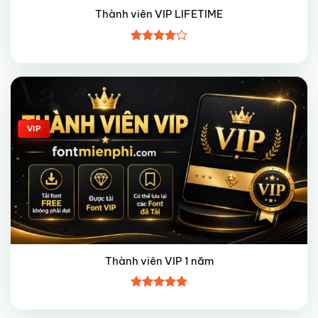
Thành viên VIP LIFETIME
Được
xếp hạng
4
5 sao
Giảm giá!
VIP
Thành viên VIP 1 năm
Được xếp
hạng
5
5