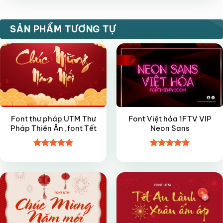
sao
FREE
VIP
SẢN PHẨM TƯƠNG TỰ
Font thư pháp UTM Thư
Font Việt hóa 1FTV VIP
Pháp Thiên Ân ,font Tết
Neon Sans
Được xếp
Được xếp
VIP
FREE
hạng
5
5
hạng
5
5
sao
sao