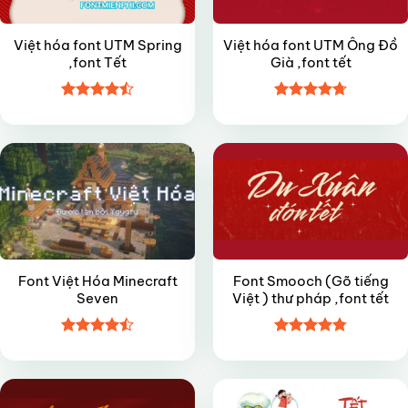
Việt hóa font UTM Spring
Việt hóa font UTM Ông Đồ
,font Tết
Già ,font tết
Được xếp
Được xếp
VIP
FREE
hạng
4.45
hạng
4.7
5
5 sao
sao
Font Việt Hóa Minecraft
Font Smooch (Gõ tiếng
Seven
Việt ) thư pháp ,font tết
Được xếp
Được xếp
FREE
VIP
hạng
4.5
hạng
4.8
5
5 sao
sao