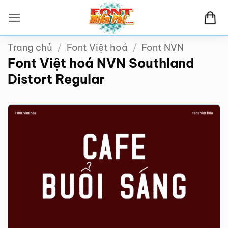
Bỏ
qua
nội
Trang chủ
/
Font Việt hoá
/
Font NVN
dung
Font Việt hoá NVN Southland
Distort Regular