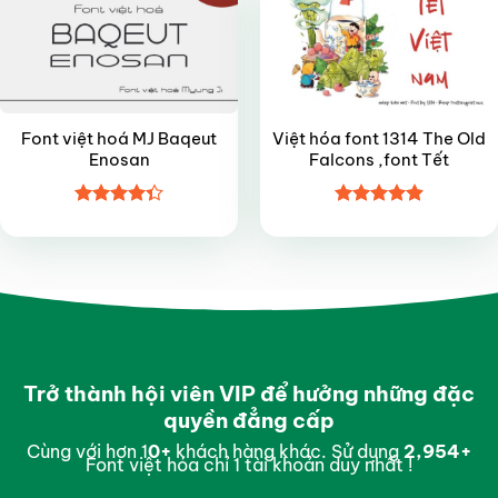
Font việt hoá MJ Baqeut
Việt hóa font 1314 The Old
Enosan
Falcons ,font Tết
Được xếp
Được xếp
hạng
4.35
hạng
4.9
5
5 sao
sao
Trở thành hội viên VIP để hưởng những đặc
quyền đẳng cấp
Cùng với hơn 1
0
+
khách hàng khác. Sử dụng
2,997
+
Font việt hóa chỉ 1 tài khoản duy nhất !