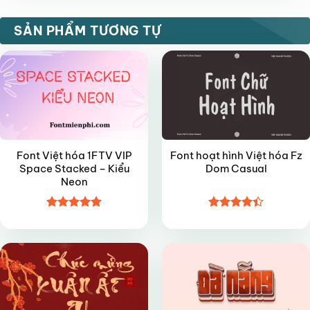
VIP
FREE
SẢN PHẨM TƯƠNG TỰ
Font Việt hóa 1FTV VIP
Font hoạt hình Việt hóa Fz
Space Stacked – Kiểu
Dom Casual
Neon
Được xếp
Được xếp
FREE
FREE
hạng
5
5
hạng
4.4
sao
5 sao