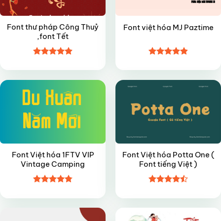
Font thư pháp Công Thuỷ
Font việt hóa MJ Paztime
,font Tết
Được xếp
Được xếp
FREE
FREE
hạng
4.9
5
hạng
4.85
sao
5 sao
Font Việt hóa 1FTV VIP
Font Việt hóa Potta One (
Vintage Camping
Font tiếng Việt )
Được xếp
Được xếp
FREE
VIP
hạng
4.8
5
hạng
4.5
sao
5 sao