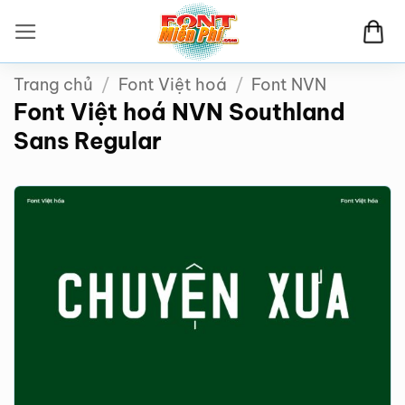
Bỏ
qua
nội
Trang chủ
/
Font Việt hoá
/
Font NVN
dung
Font Việt hoá NVN Southland
Sans Regular