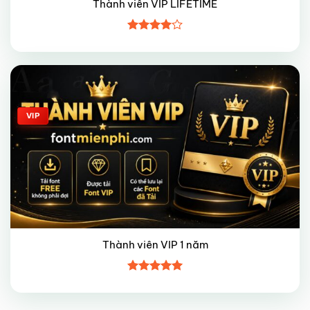
Thành viên VIP LIFETIME
Được
xếp hạng
4
5 sao
Giảm giá!
VIP
Thành viên VIP 1 năm
Được xếp
hạng
5
5
sao