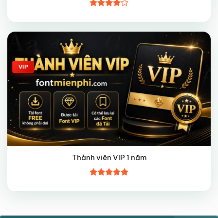
Được
xếp hạng
4
5 sao
Giảm giá!
VIP
Thành viên VIP 1 năm
Được xếp
hạng
5
5
sao