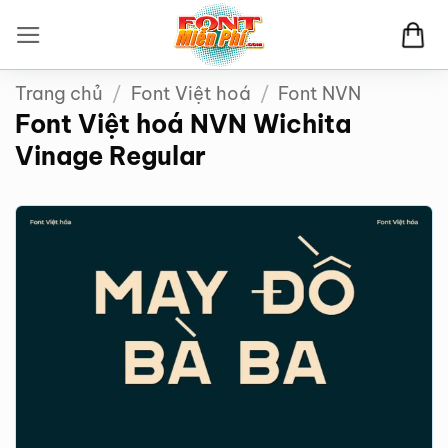
Bỏ
qua
nội
Trang chủ
/
Font Việt hoá
/
Font NVN
dung
Font Việt hoá NVN Wichita
Vinage Regular