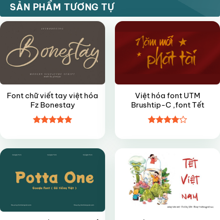
FREE
FREE
SẢN PHẨM TƯƠNG TỰ
Font chữ viết tay việt hóa
Việt hóa font UTM
Fz Bonestay
Brushtip-C ,font Tết
Được xếp
Được
FREE
VIP
hạng
4.9
5
xếp hạng
sao
4
5 sao