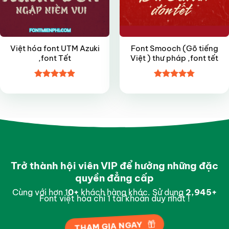
Việt hóa font UTM Azuki
Font Smooch (Gõ tiếng
,font Tết
Việt ) thư pháp ,font tết
Được xếp
Được xếp
hạng
4.9
5
hạng
4.8
5
sao
sao
Trở thành hội viên VIP để hưởng những đặc
quyền đẳng cấp
Cùng với hơn 1
0
+
khách hàng khác. Sử dụng
2,997
+
Font việt hóa chỉ 1 tài khoản duy nhất !
THAM GIA NGAY