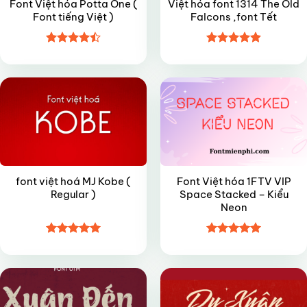
Font Việt hóa Potta One (
Việt hóa font 1314 The Old
Font tiếng Việt )
Falcons ,font Tết
Được xếp
Được xếp
FREE
VIP
hạng
4.5
hạng
4.9
5
5 sao
sao
font việt hoá MJ Kobe (
Font Việt hóa 1FTV VIP
Regular )
Space Stacked – Kiểu
Neon
Được xếp
Được xếp
VIP
FREE
hạng
4.95
hạng
5
5
5 sao
sao