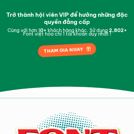
Trở thành hội viên VIP để hưởng những đặc
quyền đẳng cấp
Cùng với hơn 1
0
+
khách hàng khác. Sử dụng
2,984
+
Font việt hóa chỉ 1 tài khoản duy nhất !
THAM GIA NGAY