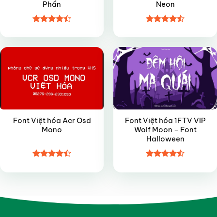
Phấn
Neon
Được xếp
Được xếp
VIP
VIP
hạng
4.4
hạng
4.45
5 sao
5 sao
Font Việt hóa Acr Osd
Font Việt hóa 1FTV VIP
Mono
Wolf Moon – Font
Halloween
Được xếp
Được xếp
hạng
4.5
hạng
4.45
5 sao
5 sao