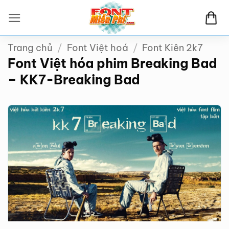
Bỏ
qua
nội
Trang chủ
/
Font Việt hoá
/
Font Kiên 2k7
dung
Font Việt hóa phim Breaking Bad
– KK7-Breaking Bad