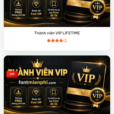
Thành viên VIP LIFETIME
Được
xếp hạng
4
5 sao
Giảm giá!
VIP