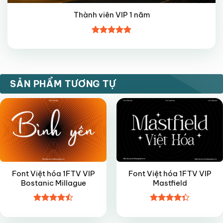
Thành viên VIP 1 năm
Được xếp
hạng
5
5
sao
VIP
VIP
SẢN PHẨM TƯƠNG TỰ
Font Việt hóa 1FTV VIP
Font Việt hóa 1FTV VIP
Bostanic Millague
Mastfield
Được xếp
Được xếp
VIP
VIP
hạng
4.5
hạng
4.35