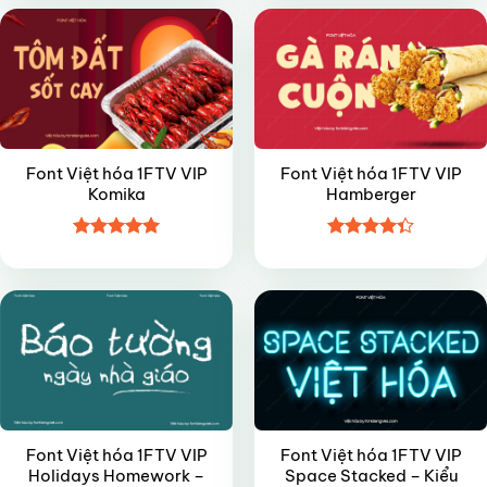
5 sao
5 sao
Font Việt hóa 1FTV VIP
Font Việt hóa 1FTV VIP
Komika
Hamberger
Được xếp
Được xếp
VIP
VIP
hạng
4.95
hạng
4.35
5 sao
5 sao
Font Việt hóa 1FTV VIP
Font Việt hóa 1FTV VIP
Holidays Homework –
Space Stacked – Kiểu