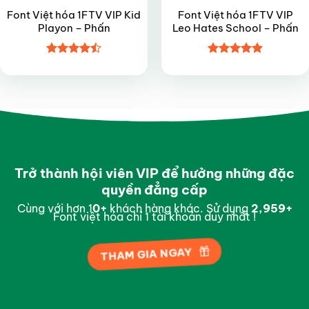
Font Việt hóa 1FTV VIP Kid
Font Việt hóa 1FTV VIP
Playon – Phấn
Leo Hates School – Phấn
Được xếp
Được xếp
hạng
4.45
hạng
4.9
5
5 sao
sao
Trở thành hội viên VIP để hưởng những đặc
quyền đẳng cấp
Cùng với hơn 1
0
+
khách hàng khác. Sử dụng
2,997
+
Font việt hóa chỉ 1 tài khoản duy nhất !
THAM GIA NGAY