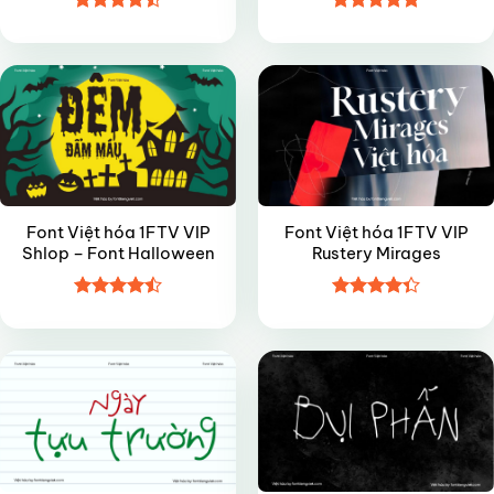
Được xếp
Được xếp
VIP
VIP
hạng
4.5
hạng
4.85
5 sao
5 sao
Font Việt hóa 1FTV VIP
Font Việt hóa 1FTV VIP
Shlop – Font Halloween
Rustery Mirages
Được xếp
Được xếp
VIP
VIP
hạng
4.5
hạng
4.35
5 sao
5 sao