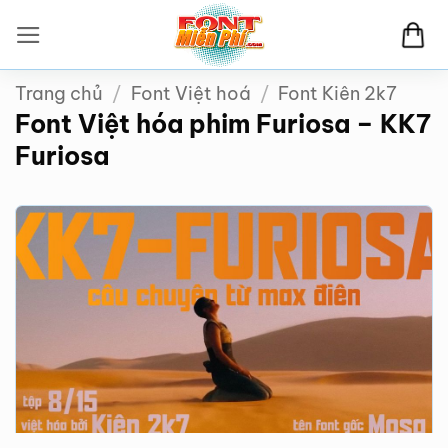
Bỏ
qua
nội
Trang chủ
/
Font Việt hoá
/
Font Kiên 2k7
dung
Font Việt hóa phim Furiosa – KK7
Furiosa