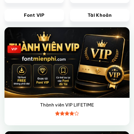
Font VIP
Tài Khoản
Giảm giá!
VIP
Thành viên VIP LIFETIME
Được
xếp hạng
4
5 sao