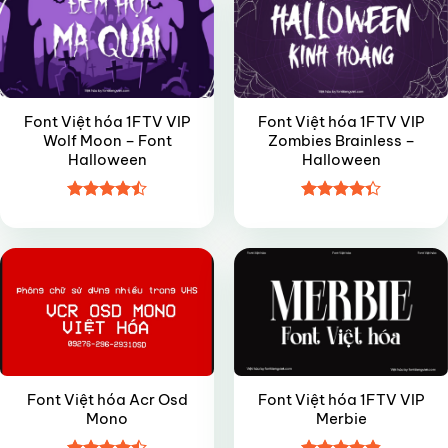
Font Việt hóa 1FTV VIP
Font Việt hóa 1FTV VIP
Wolf Moon – Font
Zombies Brainless –
Halloween
Halloween
Được xếp
Được xếp
VIP
VIP
hạng
4.45
hạng
4.35
5 sao
5 sao
Font Việt hóa Acr Osd
Font Việt hóa 1FTV VIP
Mono
Merbie