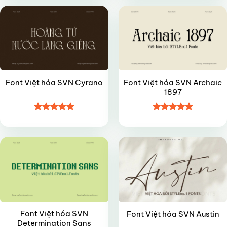
sao
sao
Font Việt hóa SVN Archaic
Font Việt hóa SVN Cyrano
1897
Được xếp
Được xếp
FREE
VIP
hạng
5
5
hạng
4.9
5
sao
sao
Font Việt hóa SVN
Font Việt hóa SVN Austin
Determination Sans