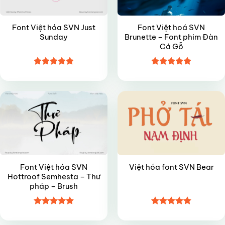
Font Việt hóa SVN Just
Font Việt hoá SVN
Sunday
Brunette – Font phim Đàn
Cá Gỗ
Được xếp
Được xếp
FREE
FREE
hạng
4.85
hạng
4.9
5
5 sao
sao
Font Việt hóa SVN
Việt hóa font SVN Bear
Hottroof Semhesta – Thư
pháp – Brush
Được xếp
Được xếp
VIP
VIP
hạng
4.9
5
hạng
4.8
5