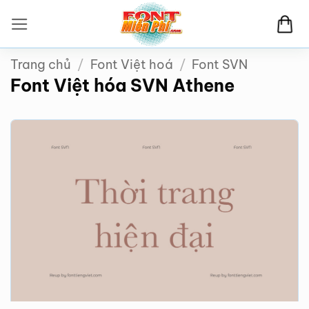
Bỏ
qua
nội
Trang chủ
/
Font Việt hoá
/
Font SVN
dung
Font Việt hóa SVN Athene