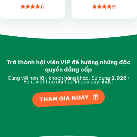
Được xếp
Được xếp
hạng
4.35
hạng
4.35
5 sao
5 sao
Trở thành hội viên VIP để hưởng những đặc
quyền đẳng cấp
Cùng với hơn 1
0
+
khách hàng khác. Sử dụng
2,993
+
Font việt hóa chỉ 1 tài khoản duy nhất !
THAM GIA NGAY