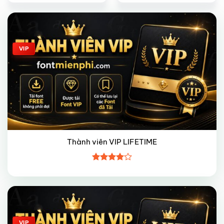
Giảm giá!
VIP
Thành viên VIP LIFETIME
Được
xếp hạng
4
5 sao
Giảm giá!
VIP