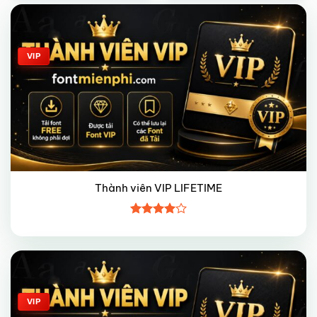
Giảm giá!
VIP
Thành viên VIP LIFETIME
Được
xếp hạng
4
5 sao
Giảm giá!
VIP