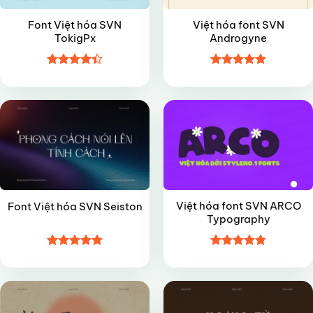
Font Việt hóa SVN
Việt hóa font SVN
TokigPx
Androgyne
Được xếp
Được xếp
VIP
FREE
hạng
4.4
hạng
5
5
5 sao
sao
Việt hóa font SVN ARCO
Font Việt hóa SVN Seiston
Typography
Được xếp
Được xếp
VIP
VIP
hạng
5
5
hạng
4.8
5
sao
sao