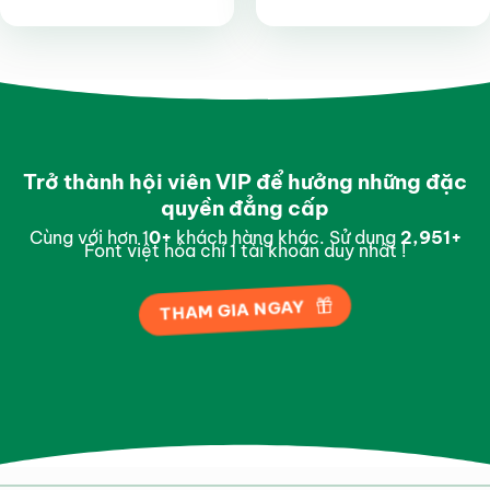
Được xếp
Được xếp
hạng
4.9
5
hạng
4.95
sao
5 sao
Trở thành hội viên VIP để hưởng những đặc
quyền đẳng cấp
Cùng với hơn 1
0
+
khách hàng khác. Sử dụng
2,997
+
Font việt hóa chỉ 1 tài khoản duy nhất !
THAM GIA NGAY