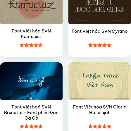
Font Việt hóa SVN
Font Việt hóa SVN Cyrano
Konfuciuz
Được xếp
Được xếp
VIP
FREE
hạng
4.45
hạng
5
5
5 sao
sao
Font Việt hoá SVN
Font Việt hóa SVN Gloria
Brunette – Font phim Đàn
Hallelujah
Cá Gỗ