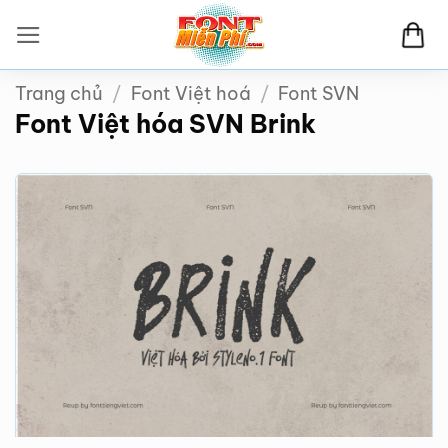
Bỏ
qua
nội
Trang chủ
/
Font Việt hoá
/
Font SVN
dung
Font Việt hóa SVN Brink