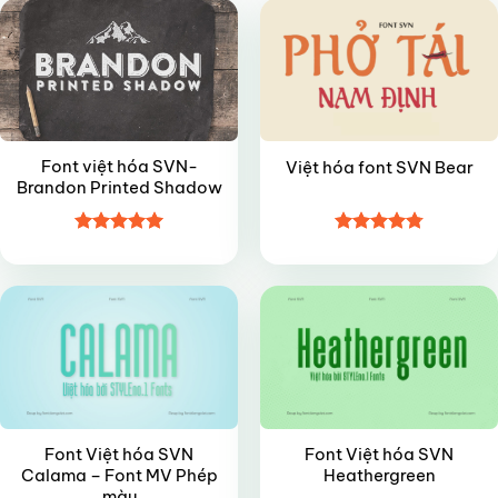
Font việt hóa SVN-
Việt hóa font SVN Bear
Brandon Printed Shadow
Được xếp
Được xếp
VIP
VIP
hạng
5
5
hạng
4.8
5
sao
sao
Font Việt hóa SVN
Font Việt hóa SVN
Calama – Font MV Phép
Heathergreen
màu