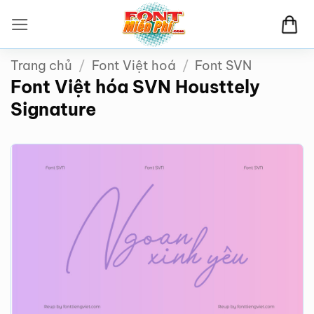
Bỏ
qua
nội
Trang chủ
/
Font Việt hoá
/
Font SVN
dung
Font Việt hóa SVN Housttely
Signature