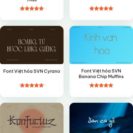
Được xếp
Được xếp
VIP
VIP
hạng
5
5
hạng
5
5
sao
sao
Font Việt hóa SVN
Font Việt hóa SVN Cyrano
Banana Chip Muffins
Được xếp
Được xếp
VIP
VIP
hạng
5
5
hạng
4.95
sao
5 sao