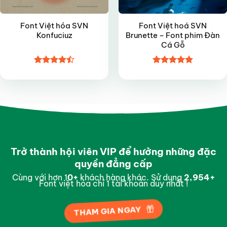
Font Việt hóa SVN
Font Việt hoá SVN
Konfuciuz
Brunette – Font phim Đàn
Cá Gỗ
Được xếp
Được xếp
hạng
4.45
hạng
4.9
5
5 sao
sao
Trở thành hội viên VIP để hưởng những đặc
quyền đẳng cấp
Cùng với hơn 1
0
+
khách hàng khác. Sử dụng
2,996
+
Font việt hóa chỉ 1 tài khoản duy nhất !
THAM GIA NGAY